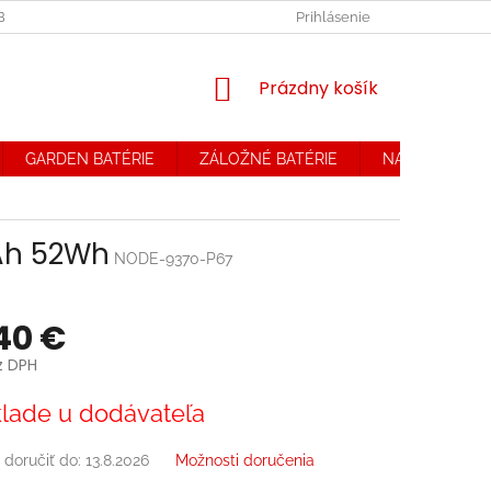
OBCHODNÉ PODMIENKY. REKLAMAČNÝ PORIADOK
Prihlásenie
OCHRANA OSOB
NÁKUPNÝ
Prázdny košík
KOŠÍK
GARDEN BATÉRIE
ZÁLOŽNÉ BATÉRIE
NABÍJAČKY
mAh 52Wh
NODE-9370-P67
40 €
z DPH
ová
lade u dodávateľa
doručiť do:
13.8.2026
Možnosti doručenia