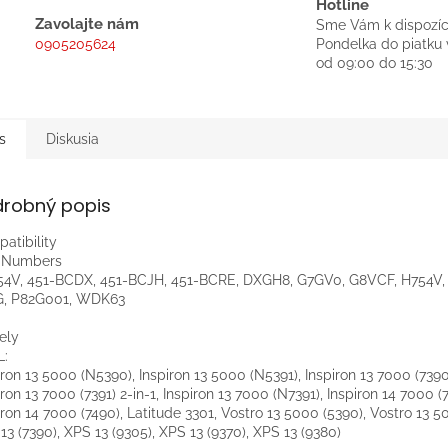
Hotline
Zavolajte nám
Sme Vám k dispozíc
0905205624
Pondelka do piatku 
od 09:00 do 15:30
s
Diskusia
drobný popis
atibility
t Numbers
4V, 451-BCDX, 451-BCJH, 451-BCRE, DXGH8, G7GV0, G8VCF, H754V,
G, P82G001, WDK63
ely
L:
iron 13 5000 (N5390), Inspiron 13 5000 (N5391), Inspiron 13 7000 (7390)
iron 13 7000 (7391) 2-in-1, Inspiron 13 7000 (N7391), Inspiron 14 7000 (
iron 14 7000 (7490), Latitude 3301, Vostro 13 5000 (5390), Vostro 13 5
13 (7390), XPS 13 (9305), XPS 13 (9370), XPS 13 (9380)