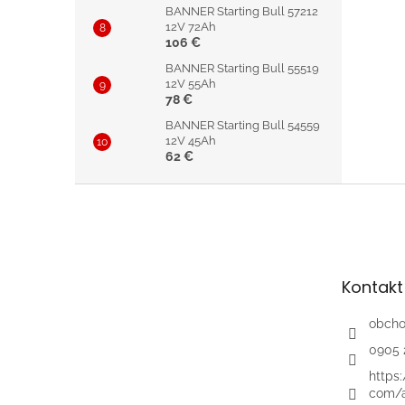
BANNER Starting Bull 57212
12V 72Ah
106 €
BANNER Starting Bull 55519
12V 55Ah
78 €
BANNER Starting Bull 54559
12V 45Ah
62 €
Z
á
p
ä
t
Kontakt
i
e
obch
0905 
https
com/a