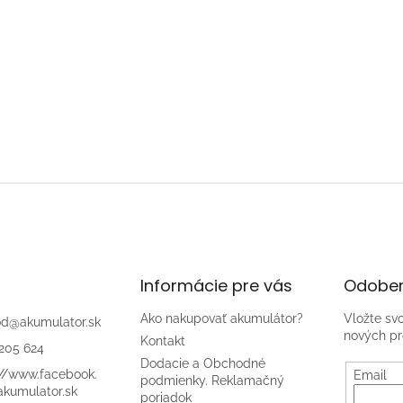
Informácie pre vás
Odober
Ako nakupovať akumulátor?
Vložte sv
od
@
akumulator.sk
nových pr
Kontakt
205 624
Dodacie a Obchodné
://www.facebook.
Email
podmienky. Reklamačný
kumulator.sk
poriadok