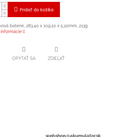
Pridať do košíka
ková baterie, 283,40 x 109,10 x 5,20mm, 213g
 informácie
OPÝTAŤ SA
ZDIEĽAŤ
webshop@akumulator.sk