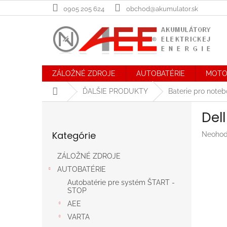
Prejsť
0905 205 624
obchod@akumulator.sk
na
obsah
ZÁLOŽNÉ ZDROJE
AUTOBATÉRIE
MOTO
Domov
ĎALŠIE PRODUKTY
Baterie pro note
B
Del
o
Preskočiť
č
Kategórie
Prieme
Neohod
kategórie
n
hodnot
ý
produk
ZÁLOŽNÉ ZDROJE
p
je
AUTOBATÉRIE
a
0,0
n
z
Autobatérie pre systém ŠTART -
STOP
5
e
hviezdič
AEE
l
VARTA