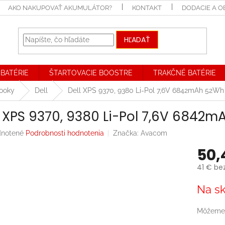
AKO NAKUPOVAŤ AKUMULÁTOR?
KONTAKT
DODACIE A 
HĽADAŤ
BATÉRIE
ŠTARTOVACIE BOOSTRE
TRAKČNÉ BATÉRIE
booky
Dell
Dell XPS 9370, 9380 Li-Pol 7,6V 6842mAh 52Wh
l XPS 9370, 9380 Li-Pol 7,6V 6842
rné
notené
Podrobnosti hodnotenia
Značka:
Avacom
enie
50,
tu
41 € be
Jednotk
Na sk
cena:
iek.
Môžeme 