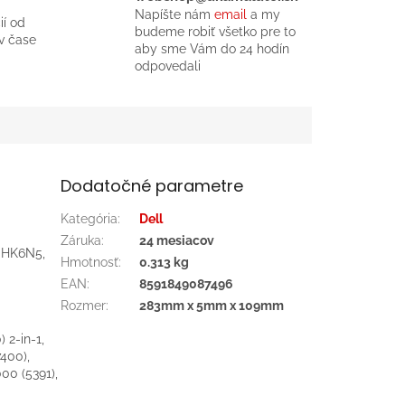
Napíšte nám
email
a my
ií od
budeme robiť všetko pre to
v čase
aby sme Vám do 24 hodín
odpovedali
Dodatočné parametre
Kategória
:
Dell
Záruka
:
24 mesiacov
 HK6N5,
Hmotnosť
:
0.313 kg
EAN
:
8591849087496
Rozmer
:
283mm x 5mm x 109mm
 2-in-1,
7400),
000 (5391),