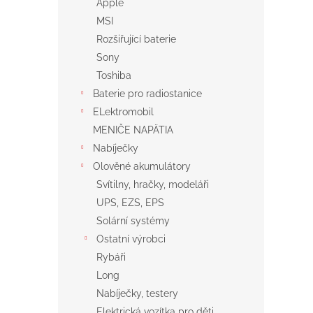
Apple
MSI
Rozšiřující baterie
Sony
Toshiba
Baterie pro radiostanice
ELektromobil
MENIČE NAPÄTIA
Nabíječky
Olověné akumulátory
Svítilny, hračky, modeláři
UPS, EZS, EPS
Solární systémy
Ostatní výrobci
Rybáři
Long
Nabíječky, testery
Elektrická vozítka pro děti