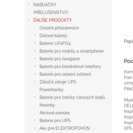
NABÍJAČKY
PRÍSLUŠENSTVO
ĎALŠIE PRODUKTY
Ostatní příslušenství
Datové kabely
Popi
Baterie LiFePO4
Baterie pro mobily a smartphone
Baterie pro navigace
Po
Baterie pro bezdrátové telefony
Komp
Baterie pro ostatní zařízení
Par
Záložní zdroje UPS
0H75
P82
Powerbanky
Baterie pro čtečky čárových kódů
Mod
Novinky
DEL
Insp
Akciová ponuka
Insp
Baterie pro UPS
Insp
XPS 
Aku pre ELEKTROPOHON