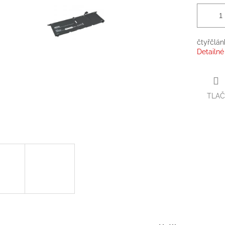
čtyřčlán
Detailné
TLAČ