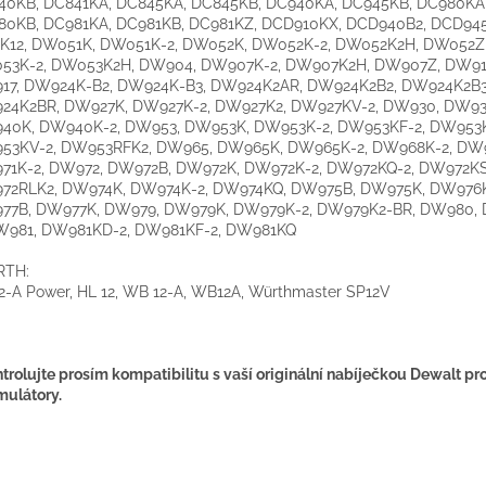
40KB, DC841KA, DC845KA, DC845KB, DC940KA, DC945KB, DC980KA
80KB, DC981KA, DC981KB, DC981KZ, DCD910KX, DCD940B2, DCD945
K12, DW051K, DW051K-2, DW052K, DW052K-2, DW052K2H, DW052Z
53K-2, DW053K2H, DW904, DW907K-2, DW907K2H, DW907Z, DW91
17, DW924K-B2, DW924K-B3, DW924K2AR, DW924K2B2, DW924K2B3
24K2BR, DW927K, DW927K-2, DW927K2, DW927KV-2, DW930, DW93
40K, DW940K-2, DW953, DW953K, DW953K-2, DW953KF-2, DW953K
53KV-2, DW953RFK2, DW965, DW965K, DW965K-2, DW968K-2, DW
71K-2, DW972, DW972B, DW972K, DW972K-2, DW972KQ-2, DW972KS
72RLK2, DW974K, DW974K-2, DW974KQ, DW975B, DW975K, DW976
77B, DW977K, DW979, DW979K, DW979K-2, DW979K2-BR, DW980,
DW981, DW981KD-2, DW981KF-2, DW981KQ
TH:
2-A Power, HL 12, WB 12-A, WB12A, Würthmaster SP12V
trolujte prosím kompatibilitu s vaší originální nabíječkou Dewalt pr
ulátory.