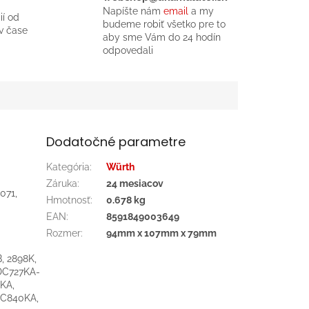
Napíšte nám
email
a my
ií od
budeme robiť všetko pre to
v čase
aby sme Vám do 24 hodín
odpovedali
Dodatočné parametre
Kategória
:
Würth
Záruka
:
24 mesiacov
071,
Hmotnosť
:
0.678 kg
EAN
:
8591849003649
Rozmer
:
94mm x 107mm x 79mm
B, 2898K,
DC727KA-
KA,
DC840KA,