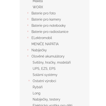
Makita
WORX
Baterie pro foto
Baterie pro kamery
Baterie pro notebooky
Baterie pro radiostanice
ELektromobil
MENIČE NAPÄTIA
Nabíječky
Olověné akumulátory
Svítilny, hračky, modeláři
UPS, EZS, EPS
Solární systémy
Ostatní výrobci
Rybáři
Long
Nabíječky, testery
Elektrická vozítka pro děti