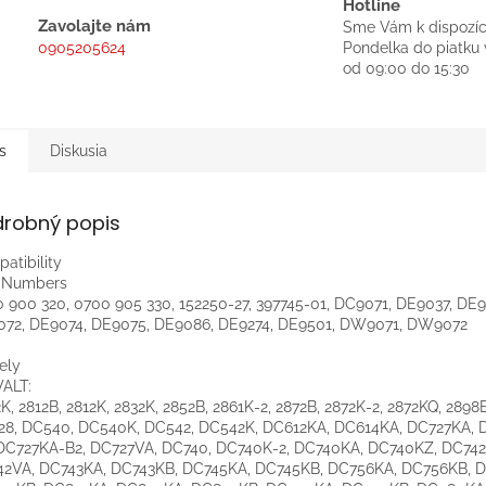
Hotline
Zavolajte nám
Sme Vám k dispozíc
0905205624
Pondelka do piatku 
od 09:00 do 15:30
s
Diskusia
drobný popis
atibility
t Numbers
 900 320, 0700 905 330, 152250-27, 397745-01, DC9071, DE9037, DE9
72, DE9074, DE9075, DE9086, DE9274, DE9501, DW9071, DW9072
ely
ALT:
K, 2812B, 2812K, 2832K, 2852B, 2861K-2, 2872B, 2872K-2, 2872KQ, 2898
8, DC540, DC540K, DC542, DC542K, DC612KA, DC614KA, DC727KA, 
DC727KA-B2, DC727VA, DC740, DC740K-2, DC740KA, DC740KZ, DC742
42VA, DC743KA, DC743KB, DC745KA, DC745KB, DC756KA, DC756KB, 