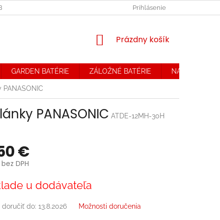
OBCHODNÉ PODMIENKY. REKLAMAČNÝ PORIADOK
Prihlásenie
OCHRANA OSOB
NÁKUPNÝ
Prázdny košík
KOŠÍK
GARDEN BATÉRIE
ZÁLOŽNÉ BATÉRIE
NABÍJAČKY
ky PANASONIC
články PANASONIC
ATDE-12MH-30H
50 €
 bez DPH
ová
lade u dodávateľa
doručiť do:
13.8.2026
Možnosti doručenia