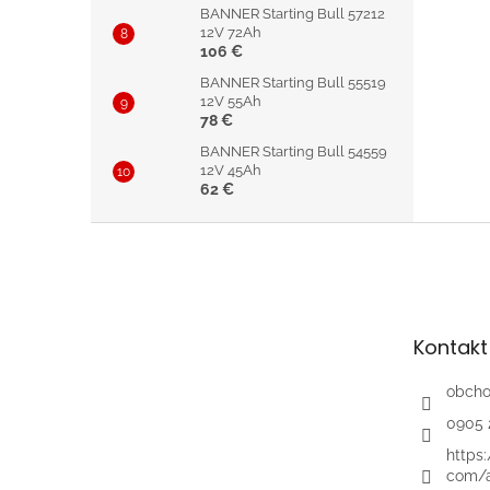
BANNER Starting Bull 57212
12V 72Ah
106 €
BANNER Starting Bull 55519
12V 55Ah
78 €
BANNER Starting Bull 54559
12V 45Ah
62 €
Z
á
p
ä
t
Kontakt
i
e
obch
0905 
https
com/a