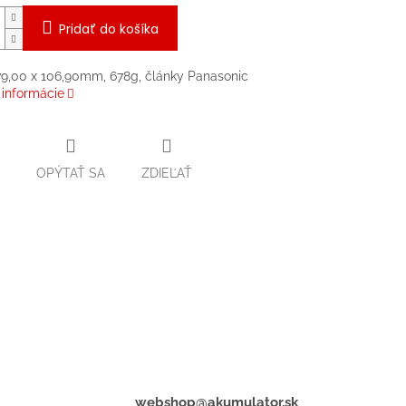
Pridať do košíka
79,00 x 106,90mm, 678g, články Panasonic
 informácie
OPÝTAŤ SA
ZDIEĽAŤ
webshop@akumulator.sk