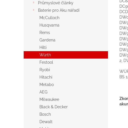
DC8
Průmyslové články
DC9
Baterie pro Aku nářadí
DCD
DW0
McCulloch
DW9
Husqvarna
DW9
Rems
DW9
DW9
Gardena
DW9
Hilti
DW9
Würth
DW9
2, 
Festool
Ryobi
WÜR
BS 1
Hitachi
Metabo
AEG
Zkon
Milwaukee
akum
Black & Decker
Bosch
Dewalt