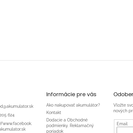
Informácie pre vás
Odober
Ako nakupovať akumulátor?
Vložte sv
od
@
akumulator.sk
nových pr
Kontakt
205 624
Dodacie a Obchodné
://www.facebook.
Email
podmienky. Reklamačný
kumulator.sk
poriadok