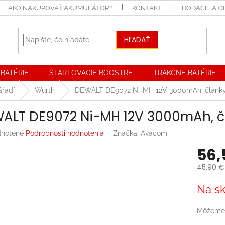
AKO NAKUPOVAŤ AKUMULÁTOR?
KONTAKT
DODACIE A 
HĽADAŤ
BATÉRIE
ŠTARTOVACIE BOOSTRE
TRAKČNÉ BATÉRIE
ářadí
Würth
DEWALT DE9072 Ni-MH 12V 3000mAh, člán
ALT DE9072 Ni-MH 12V 3000mAh, 
rné
notené
Podrobnosti hodnotenia
Značka:
Avacom
enie
56,
tu
45,90 €
Jednotk
Na sk
cena:
iek.
Môžeme 