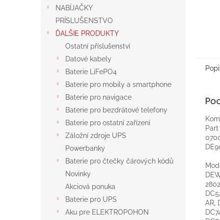
NABÍJAČKY
PRÍSLUŠENSTVO
ĎALŠIE PRODUKTY
Ostatní příslušenství
Datové kabely
Popi
Baterie LiFePO4
Baterie pro mobily a smartphone
Baterie pro navigace
Po
Baterie pro bezdrátové telefony
Komp
Baterie pro ostatní zařízení
Par
Záložní zdroje UPS
0700
DE90
Powerbanky
Baterie pro čtečky čárových kódů
Mod
Novinky
DEW
2802
Akciová ponuka
DC52
Baterie pro UPS
AR, 
DC7
Aku pre ELEKTROPOHON