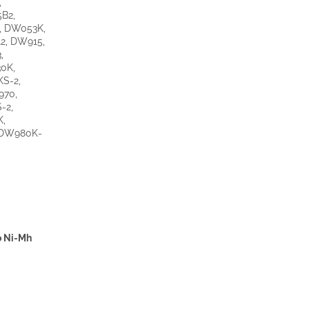
,
B2,
, DW053K,
2, DW915,
,
0K,
S-2,
970,
-2,
K,
 DW980K-
o Ni-Mh