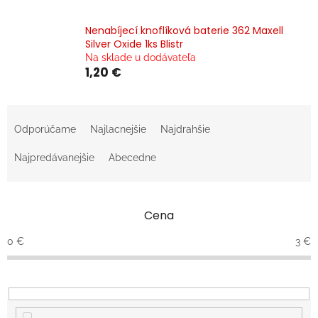
Nenabíjecí knoflíková baterie 362 Maxell
Silver Oxide 1ks Blistr
Na sklade u dodávateľa
1,20 €
R
a
Odporúčame
Najlacnejšie
Najdrahšie
d
e
Najpredávanejšie
Abecedne
n
i
e
Cena
p
r
0
€
3
€
o
d
u
k
t