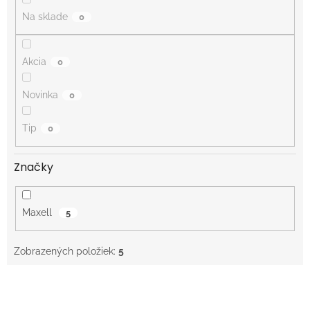
o
Na sklade
0
v
Akcia
0
Novinka
0
Tip
0
Značky
Maxell
5
Zobrazených položiek:
5
V
ý