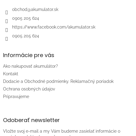
t
i
obchod
@
akumulator.sk
e
0905 205 624
https://www.facebook.com/akumulator.sk
0905 205 624
Informácie pre vás
Ako nakupovať akumulátor?
Kontakt
Dodacie a Obchodné podmienky. Reklamačný poriadok
Ochrana osobných údajov
Pripravujeme
Odoberať newsletter
Vložte svoj e-mail a my Vám budeme zasielať informácie o