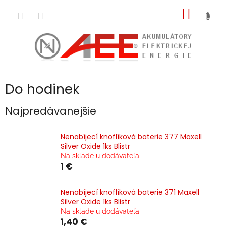
Prejsť
NÁKU
na
obsah
KOŠÍK
Do hodinek
Najpredávanejšie
Nenabíjecí knoflíková baterie 377 Maxell
Silver Oxide 1ks Blistr
Na sklade u dodávateľa
1 €
Nenabíjecí knoflíková baterie 371 Maxell
Silver Oxide 1ks Blistr
Na sklade u dodávateľa
1,40 €