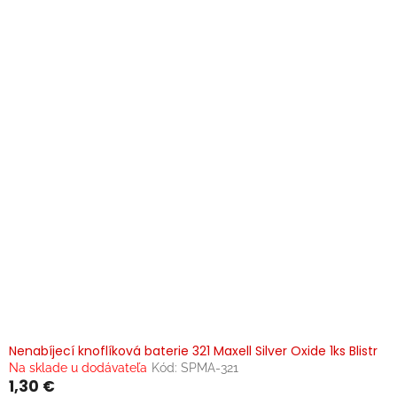
p
i
s
p
r
o
d
u
k
t
o
v
Nenabíjecí knoflíková baterie 321 Maxell Silver Oxide 1ks Blistr
Na sklade u dodávateľa
Kód:
SPMA-321
1,30 €