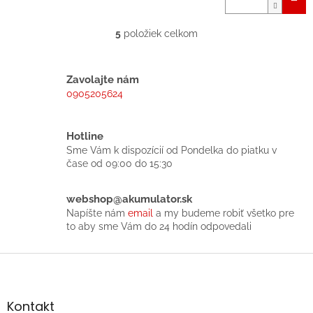
5
položiek celkom
O
v
l
á
Zavolajte nám
d
0905205624
a
c
i
Hotline
e
Sme Vám k dispozícií od Pondelka do piatku v
p
čase od 09:00 do 15:30
r
v
k
webshop@akumulator.sk
y
Napíšte nám
email
a my budeme robiť všetko pre
v
to aby sme Vám do 24 hodín odpovedali
ý
p
Z
i
á
s
p
u
ä
Kontakt