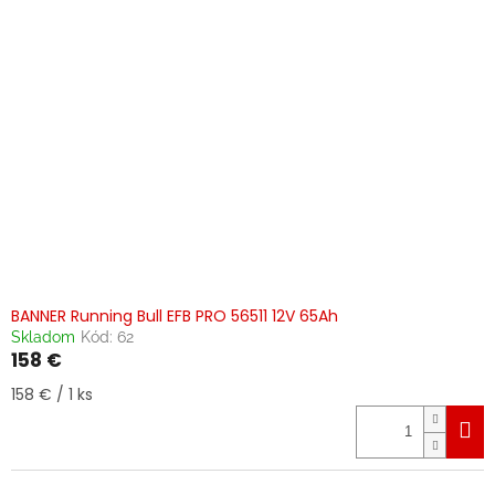
o
d
u
k
t
o
v
BANNER Running Bull EFB PRO 56511 12V 65Ah
Skladom
Kód:
62
158 €
Jednotková
158 € / 1 ks
cena: