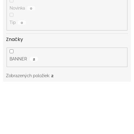
Novinka
0
Tip
0
Značky
BANNER
2
Zobrazených položiek:
2
V
ý
p
i
s
p
r