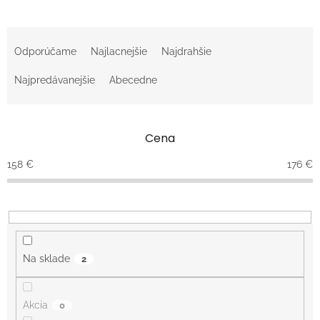
R
a
Odporúčame
Najlacnejšie
Najdrahšie
d
e
Najpredávanejšie
Abecedne
n
i
e
Cena
p
r
158
€
176
€
o
d
u
k
t
o
Na sklade
2
v
Akcia
0