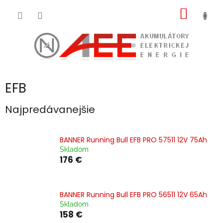
Prejsť
NÁKU
na
obsah
KOŠÍK
EFB
Najpredávanejšie
BANNER Running Bull EFB PRO 57511 12V 75Ah
Skladom
176 €
BANNER Running Bull EFB PRO 56511 12V 65Ah
Skladom
158 €