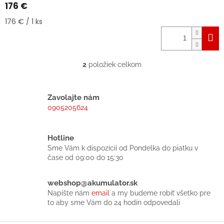
176 €
Jednotková
176 € / 1 ks
cena:
2
položiek celkom
O
v
l
á
Zavolajte nám
d
0905205624
a
c
i
Hotline
e
Sme Vám k dispozícií od Pondelka do piatku v
p
čase od 09:00 do 15:30
r
v
k
webshop@akumulator.sk
y
Napíšte nám
email
a my budeme robiť všetko pre
v
to aby sme Vám do 24 hodín odpovedali
ý
p