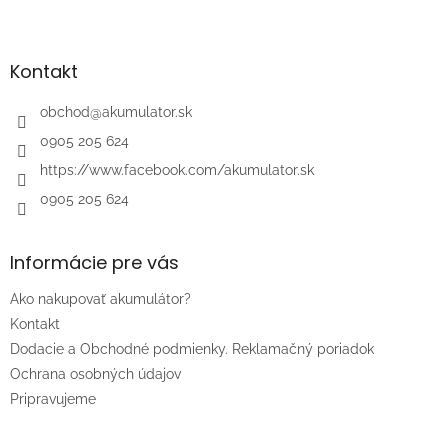
Z
i
á
s
p
u
ä
Kontakt
t
i
obchod
@
akumulator.sk
e
0905 205 624
https://www.facebook.com/akumulator.sk
0905 205 624
Informácie pre vás
Ako nakupovať akumulátor?
Kontakt
Dodacie a Obchodné podmienky. Reklamačný poriadok
Ochrana osobných údajov
Pripravujeme