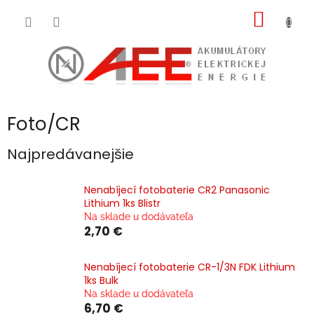
Prejsť
NÁKU
na
obsah
KOŠÍK
Foto/CR
Najpredávanejšie
Nenabíjecí fotobaterie CR2 Panasonic
Lithium 1ks Blistr
Na sklade u dodávateľa
2,70 €
Nenabíjecí fotobaterie CR-1/3N FDK Lithium
1ks Bulk
Na sklade u dodávateľa
6,70 €