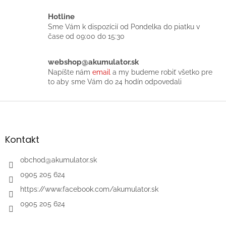
c
i
Hotline
e
Sme Vám k dispozícií od Pondelka do piatku v
p
čase od 09:00 do 15:30
r
v
k
webshop@akumulator.sk
y
Napíšte nám
email
a my budeme robiť všetko pre
v
to aby sme Vám do 24 hodín odpovedali
ý
p
Z
i
á
s
p
u
ä
Kontakt
t
i
obchod
@
akumulator.sk
e
0905 205 624
https://www.facebook.com/akumulator.sk
0905 205 624