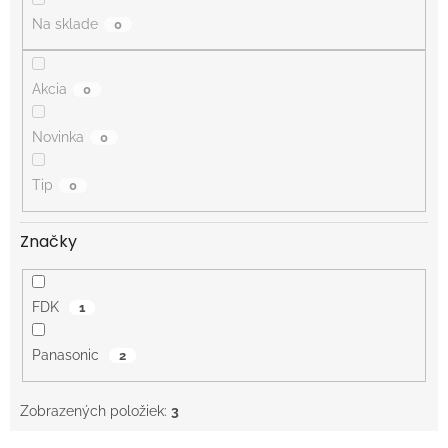
o
Na sklade
0
v
Akcia
0
Novinka
0
Tip
0
Značky
FDK
1
Panasonic
2
Zobrazených položiek:
3