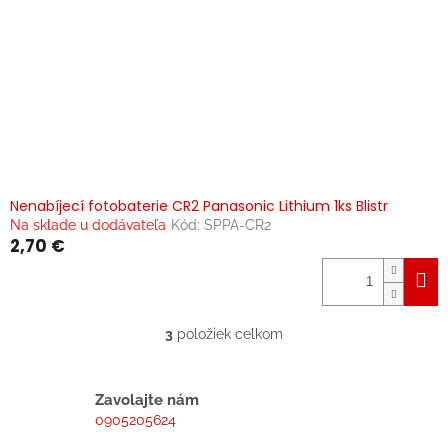
Nenabíjecí fotobaterie CR2 Panasonic Lithium 1ks Blistr
Na sklade u dodávateľa
Kód:
SPPA-CR2
2,70 €
3
položiek celkom
O
v
l
á
Zavolajte nám
d
0905205624
a