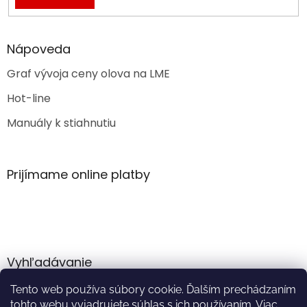
Nápoveda
Graf vývoja ceny olova na LME
Hot-line
Manuály k stiahnutiu
Prijímame online platby
Vyhľadávanie
Tento web používa súbory cookie. Ďalším prechádzaním
HĽADAŤ
tohto webu vyjadrujete súhlas s ich používaním. Viac