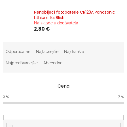
Nenabíjecí fotobaterie CR123A Panasonic
Lithium 1ks Blistr
Na sklade u dodávateľa
2,80 €
R
a
Odporúčame
Najlacnejšie
Najdrahšie
d
e
Najpredávanejšie
Abecedne
n
i
e
Cena
p
r
2
€
7
€
o
d
u
k
t