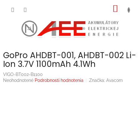
Prejsť
NÁKU
na
obsah
KOŠÍK
GoPro AHDBT-001, AHDBT-002 Li-
Ion 3.7V 1100mAh 4.1Wh
VIGO-BT002-B1100
Priemerné
Neohodnotené
Podrobnosti hodnotenia
Značka:
Avacom
hodnotenie
produktu
je
0,0
z
5
hviezdičiek.