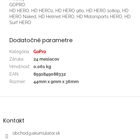
GOPRO:
HD HERO, HD HERO2, HD HERO 960, HD HERO 1080p, HD
HERO Naked, HD Helmet HERO, HD Motorsports HERO, HD
Surf HERO
Dodatočné parametre
Kategória
:
GoPro
Záruka
:
24 mesiacov
Hmotnosť
:
0.061 kg
EAN
:
8591849088332
Rozmer
:
44mm x 9mm x 36mm
Z
á
p
ä
Kontakt
t
i
obchod
@
akumulator.sk