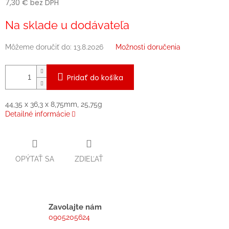
7,30 € bez DPH
Jednotková
Na sklade u dodávateľa
cena:
Môžeme doručiť do:
13.8.2026
Možnosti doručenia
Pridať do košíka
44,35 x 36,3 x 8,75mm, 25,75g
Detailné informácie
OPÝTAŤ SA
ZDIEĽAŤ
Zavolajte nám
0905205624