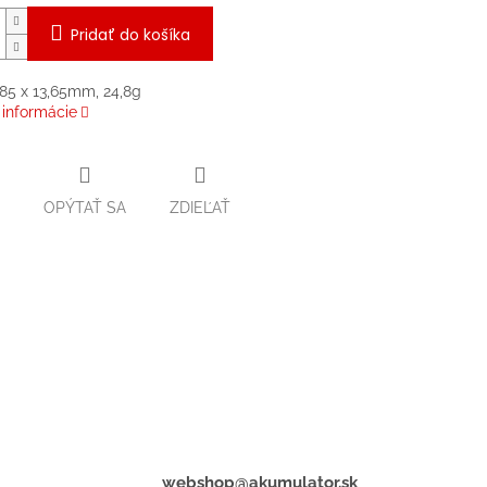
Pridať do košíka
8,85 x 13,65mm, 24,8g
 informácie
OPÝTAŤ SA
ZDIEĽAŤ
webshop@akumulator.sk