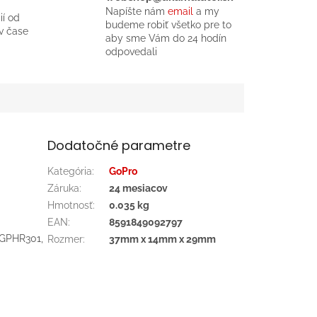
Napíšte nám
email
a my
ií od
budeme robiť všetko pre to
v čase
aby sme Vám do 24 hodín
odpovedali
Dodatočné parametre
Kategória
:
GoPro
Záruka
:
24 mesiacov
Hmotnosť
:
0.035 kg
EAN
:
8591849092797
-GPHR301,
Rozmer
:
37mm x 14mm x 29mm