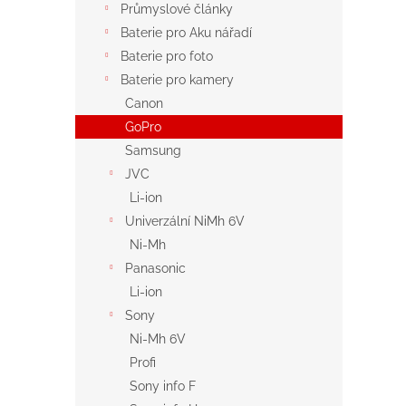
Průmyslové články
Baterie pro Aku nářadí
Baterie pro foto
Baterie pro kamery
Canon
GoPro
Samsung
JVC
Li-ion
Univerzální NiMh 6V
Ni-Mh
Panasonic
Li-ion
Sony
Ni-Mh 6V
Profi
Sony info F