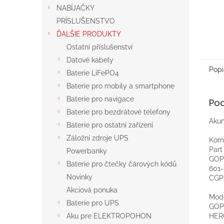
NABÍJAČKY
PRÍSLUŠENSTVO
ĎALŠIE PRODUKTY
Ostatní příslušenství
Datové kabely
Popi
Baterie LiFePO4
Baterie pro mobily a smartphone
Baterie pro navigace
Po
Baterie pro bezdrátové telefony
Akum
Baterie pro ostatní zařízení
Záložní zdroje UPS
Komp
Par
Powerbanky
GOP
Baterie pro čtečky čárových kódů
601-
Novinky
CGP
Akciová ponuka
Mod
Baterie pro UPS
GOP
HER
Aku pre ELEKTROPOHON