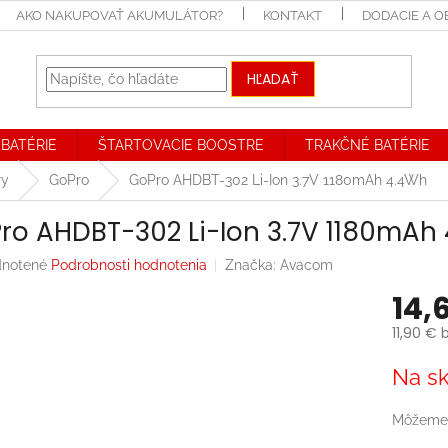
AKO NAKUPOVAŤ AKUMULÁTOR?
KONTAKT
DODACIE A 
HĽADAŤ
BATÉRIE
ŠTARTOVACIE BOOSTRE
TRAKČNÉ BATÉRIE
ry
GoPro
GoPro AHDBT-302 Li-Ion 3.7V 1180mAh 4.4Wh
ro AHDBT-302 Li-Ion 3.7V 1180mAh
rné
notené
Podrobnosti hodnotenia
Značka:
Avacom
enie
14,
tu
11,90 € 
Jednotk
Na sk
cena:
iek.
Môžeme 