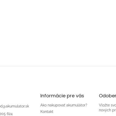
Informácie pre vás
Odober
Ako nakupovať akumulátor?
Vložte sv
od
@
akumulator.sk
nových pr
Kontakt
205 624