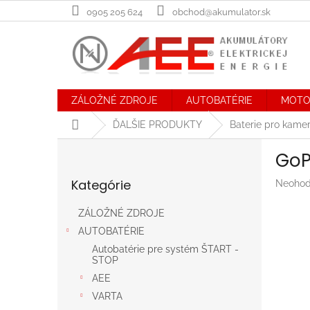
Prejsť
0905 205 624
obchod@akumulator.sk
na
obsah
ZÁLOŽNÉ ZDROJE
AUTOBATÉRIE
MOTO
Domov
ĎALŠIE PRODUKTY
Baterie pro kame
B
GoP
o
Preskočiť
č
Kategórie
Prieme
Neohod
kategórie
n
hodnot
ý
produk
ZÁLOŽNÉ ZDROJE
p
je
AUTOBATÉRIE
a
0,0
n
z
Autobatérie pre systém ŠTART -
STOP
5
e
hviezdič
AEE
l
VARTA