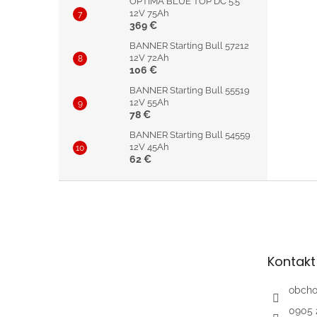
OPTIMA BLUE TOP DC 5.5
12V 75Ah
369 €
BANNER Starting Bull 57212
12V 72Ah
106 €
BANNER Starting Bull 55519
12V 55Ah
78 €
BANNER Starting Bull 54559
12V 45Ah
62 €
Z
á
p
ä
t
Kontakt
i
e
obch
0905 