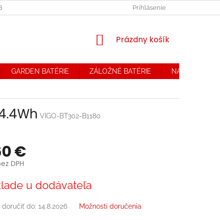
OBCHODNÉ PODMIENKY. REKLAMAČNÝ PORIADOK
Prihlásenie
OCHRANA OSOB
NÁKUPNÝ
Prázdny košík
KOŠÍK
GARDEN BATÉRIE
ZÁLOŽNÉ BATÉRIE
NABÍJAČKY
 4.4Wh
VIGO-BT302-B1180
60 €
bez DPH
ová
lade u dodávateľa
doručiť do:
14.8.2026
Možnosti doručenia