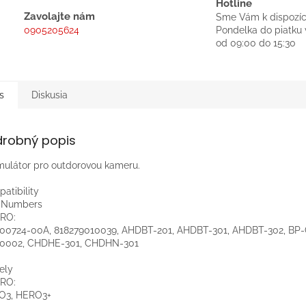
Hotline
Zavolajte nám
Sme Vám k dispozíc
0905205624
Pondelka do piatku 
od 09:00 do 15:30
s
Diskusia
drobný popis
ulátor pro outdorovou kameru.
atibility
t Numbers
RO:
00724-00A, 818279010039, AHDBT-201, AHDBT-301, AHDBT-302, BP
0002, CHDHE-301, CHDHN-301
ely
RO:
O3, HERO3+