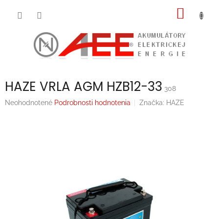
Prejsť
NÁKU
na
obsah
KOŠÍK
HAZE VRLA AGM HZB12-33
308
Priemerné
Neohodnotené
Podrobnosti hodnotenia
Značka:
HAZE
hodnotenie
produktu
je
0,0
z
5
hviezdičiek.