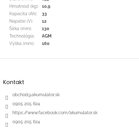
Hmotnosť (kg)
:
10,9
Kapacita (Ah)
:
33
Napätie (V)
:
12
Šírka (mm)
:
130
Technológia
:
AGM
Výška (mm)
:
160
Z
á
p
ä
Kontakt
t
i
obchod
@
akumulator.sk
e
0905 205 624
https://www.facebook.com/akumulator.sk
0905 205 624