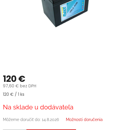
120 €
97,60 € bez DPH
Jednotková
120 € / 1 ks
cena:
Na sklade u dodávateľa
Môžeme doručiť do:
14.8.2026
Možnosti doručenia