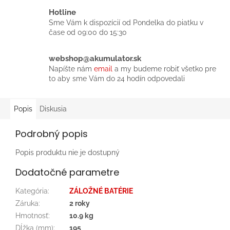
Hotline
Sme Vám k dispozícií od Pondelka do piatku v
čase od 09:00 do 15:30
webshop@akumulator.sk
Napíšte nám
email
a my budeme robiť všetko pre
to aby sme Vám do 24 hodín odpovedali
Popis
Diskusia
Podrobný popis
Popis produktu nie je dostupný
Dodatočné parametre
Kategória
:
ZÁLOŽNÉ BATÉRIE
Záruka
:
2 roky
Hmotnosť
:
10.9 kg
Dĺžka (mm)
:
195