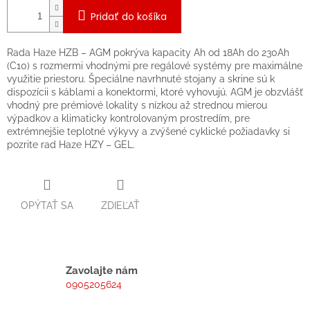
Pridať do košíka
Rada Haze HZB – AGM pokrýva kapacity Ah od 18Ah do 230Ah
(C10) s rozmermi vhodnými pre regálové systémy pre maximálne
využitie priestoru. Špeciálne navrhnuté stojany a skrine sú k
dispozícii s káblami a konektormi, ktoré vyhovujú. AGM je obzvlášť
vhodný pre prémiové lokality s nízkou až strednou mierou
výpadkov a klimaticky kontrolovaným prostredím, pre
extrémnejšie teplotné výkyvy a zvýšené cyklické požiadavky si
pozrite rad Haze HZY – GEL.
OPÝTAŤ SA
ZDIEĽAŤ
Zavolajte nám
0905205624