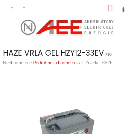
Prejsť
NÁKU
na
obsah
KOŠÍK
HAZE VRLA GEL HZY12-33EV
316
Priemerné
Neohodnotené
Podrobnosti hodnotenia
Značka:
HAZE
hodnotenie
produktu
je
0,0
z
5
hviezdičiek.