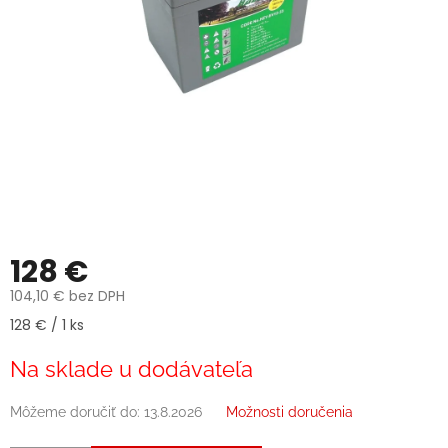
128 €
104,10 € bez DPH
Jednotková
128 € / 1 ks
cena:
Na sklade u dodávateľa
Môžeme doručiť do:
13.8.2026
Možnosti doručenia