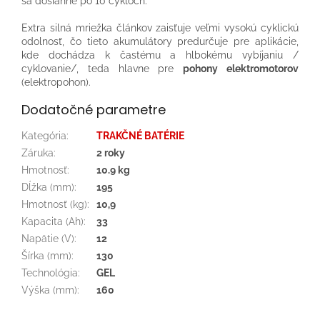
sa dosiahne po 10 cykloch.
Extra silná mriežka článkov zaisťuje veľmi vysokú cyklickú
odolnosť, čo tieto akumulátory predurčuje pre aplikácie,
kde dochádza k častému a hlbokému vybíjaniu /
cyklovanie/, teda hlavne pre
pohony elektromotorov
(elektropohon).
Dodatočné parametre
Kategória
:
TRAKČNÉ BATÉRIE
Záruka
:
2 roky
Hmotnosť
:
10.9 kg
Dĺžka (mm)
:
195
Hmotnosť (kg)
:
10,9
Kapacita (Ah)
:
33
Napätie (V)
:
12
Šírka (mm)
:
130
Technológia
:
GEL
Výška (mm)
:
160