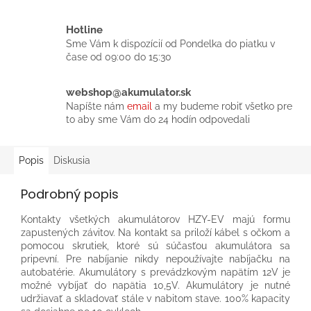
Hotline
Sme Vám k dispozícií od Pondelka do piatku v
čase od 09:00 do 15:30
webshop@akumulator.sk
Napíšte nám
email
a my budeme robiť všetko pre
to aby sme Vám do 24 hodín odpovedali
Popis
Diskusia
Podrobný popis
Kontakty všetkých akumulátorov HZY-EV majú formu
zapustených závitov. Na kontakt sa priloží kábel s očkom a
pomocou skrutiek, ktoré sú súčasťou akumulátora sa
pripevní. Pre nabíjanie nikdy nepoužívajte nabíjačku na
autobatérie. Akumulátory s prevádzkovým napätím 12V je
možné vybíjať do napätia 10,5V. Akumulátory je nutné
udržiavať a skladovať stále v nabitom stave. 100% kapacity