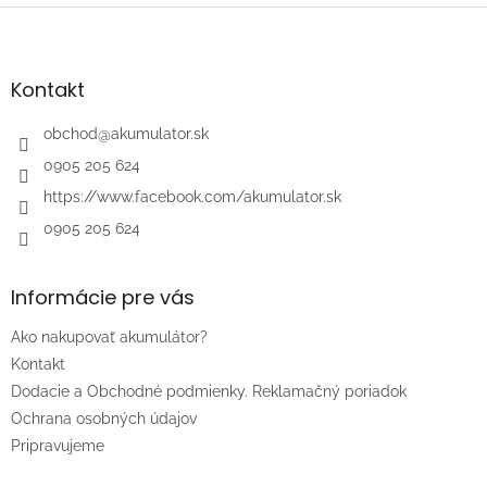
Z
á
p
ä
Kontakt
t
i
obchod
@
akumulator.sk
e
0905 205 624
https://www.facebook.com/akumulator.sk
0905 205 624
Informácie pre vás
Ako nakupovať akumulátor?
Kontakt
Dodacie a Obchodné podmienky. Reklamačný poriadok
Ochrana osobných údajov
Pripravujeme