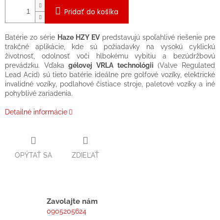
Pridať do košíka
Batérie zo série
Haze HZY EV
predstavujú spoľahlivé riešenie pre
trakčné aplikácie, kde sú požiadavky na vysokú cyklickú
životnosť, odolnosť voči hlbokému vybitiu a bezúdržbovú
prevádzku. Vďaka
gélovej VRLA technológii
(Valve Regulated
Lead Acid) sú tieto batérie ideálne pre golfové vozíky, elektrické
invalidné vozíky, podlahové čistiace stroje, paletové vozíky a iné
pohyblivé zariadenia.
Detailné informácie
OPÝTAŤ SA
ZDIEĽAŤ
Zavolajte nám
0905205624