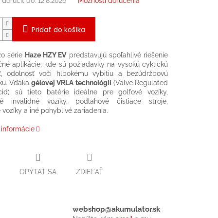
doručiť do:
12.8.2026
Možnosti doručenia
Pridať do košíka
zo série
Haze HZY EV
predstavujú spoľahlivé riešenie
čné aplikácie, kde sú požiadavky na vysokú cyklickú
sť, odolnosť voči hlbokému vybitiu a bezúdržbovú
ku. Vďaka
gélovej VRLA technológii
(Valve Regulated
id) sú tieto batérie ideálne pre golfové vozíky,
cké invalidné vozíky, podlahové čistiace stroje,
 vozíky a iné pohyblivé zariadenia.
 informácie
OPÝTAŤ SA
ZDIEĽAŤ
webshop@akumulator.sk