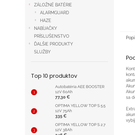
ZÁLOŽNÉ BATÉRIE
ALARMGUARD
HAZE
NABÍJAČKY
PRÍSLUŠENSTVO
Popi
ĎALŠIE PRODUKTY
SLUŽBY
Po
Kon
kon
Top 10 produktov
akum
Akum
Autobatéria AEE BOOSTER
Akum
12V 60Ah
77,30 €
sa d
OPTIMA YELLOW TOP S 5.5
Extr
12V 75Ah
aku
335 €
vybí
OPTIMA YELLOW TOP S 2.7
12V 38Ah