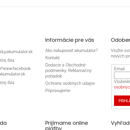
Informácie pre vás
Odober
Ako nakupovať akumulátor?
Vložte sv
od
@
akumulator.sk
nových pr
Kontakt
205 624
Dodacie a Obchodné
://www.facebook.
Email
podmienky. Reklamačný
kumulator.sk
poriadok
Vložení
205 624
Ochrana osobných údajov
osobnýc
Pripravujeme
PRIHL
da
Prijímame online
Vyhľad
platby