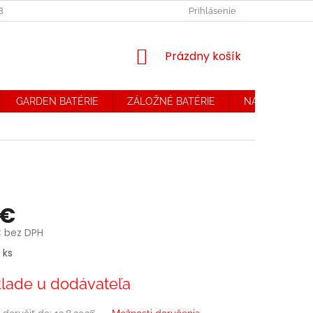
OBCHODNÉ PODMIENKY. REKLAMAČNÝ PORIADOK
Prihlásenie
OCHRANA OSOB
NÁKUPNÝ
Prázdny košík
KOŠÍK
GARDEN BATÉRIE
ZÁLOŽNÉ BATÉRIE
NABÍJAČKY
 €
€ bez DPH
ová
 ks
lade u dodávateľa