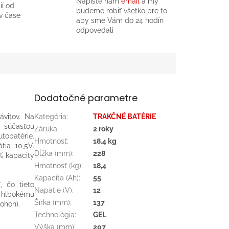
Napíšte nám
email
a my
ií od
budeme robiť všetko pre to
v čase
aby sme Vám do 24 hodín
odpovedali
Dodatočné parametre
vitov. Na
Kategória
:
TRAKČNÉ BATÉRIE
 súčasťou
Záruka
:
2 roky
utobatérie.
Hmotnosť
:
18.4 kg
tia 10,5V.
Dĺžka (mm)
:
228
% kapacity
Hmotnosť (kg)
:
18,4
Kapacita (Ah)
:
55
, čo tieto
Napätie (V)
:
12
 hlbokému
Šírka (mm)
:
137
pohon).
Technológia
:
GEL
Výška (mm)
:
207