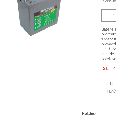
Môžeme 
Batérie 
pre trak
životno
prevádz
Lead Ac
elektri
paletové
Detailné
TLAČ
Hotline