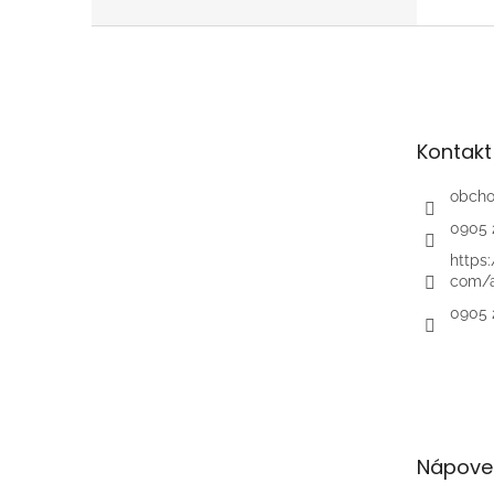
Z
á
p
ä
t
Kontakt
i
e
obch
0905 
https
com/a
0905 
Nápove