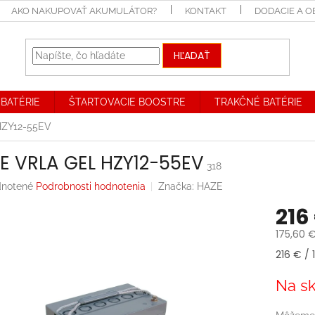
AKO NAKUPOVAŤ AKUMULÁTOR?
KONTAKT
DODACIE A 
HĽADAŤ
BATÉRIE
ŠTARTOVACIE BOOSTRE
TRAKČNÉ BATÉRIE
HZY12-55EV
E VRLA GEL HZY12-55EV
318
rné
notené
Podrobnosti hodnotenia
Značka:
HAZE
enie
216
tu
175,60 
Jednotk
216 € / 1
cena:
iek.
Na sk