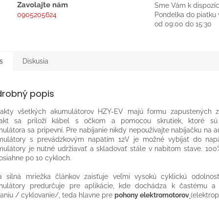
Zavolajte nám
Sme Vám k dispozíc
0905205624
Pondelka do piatku 
od 09:00 do 15:30
s
Diskusia
drobný popis
takty všetkých akumulátorov HZY-EV majú formu zapustených zá
takt sa priloží kábel s očkom a pomocou skrutiek, ktoré sú
ulátora sa pripevní. Pre nabíjanie nikdy nepoužívajte nabíjačku na a
ulátory s prevádzkovým napätím 12V je možné vybíjať do napä
ulátory je nutné udržiavať a skladovať stále v nabitom stave. 100
osiahne po 10 cykloch.
a silná mriežka článkov zaisťuje veľmi vysokú cyklickú odolnosť
mulátory predurčuje pre aplikácie, kde dochádza k častému a
janiu / cyklovanie/, teda hlavne pre
pohony elektromotorov
(elektro