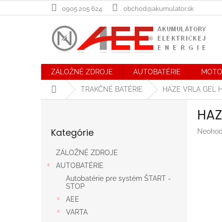
Prejsť
0905 205 624
obchod@akumulator.sk
na
obsah
ZÁLOŽNÉ ZDROJE
AUTOBATÉRIE
MOTO
Domov
TRAKČNÉ BATÉRIE
HAZE VRLA GEL 
B
HAZ
o
Preskočiť
č
Kategórie
Prieme
Neohod
kategórie
n
hodnot
ý
produk
ZÁLOŽNÉ ZDROJE
p
je
AUTOBATÉRIE
a
0,0
n
z
Autobatérie pre systém ŠTART -
STOP
5
e
hviezdič
AEE
l
VARTA