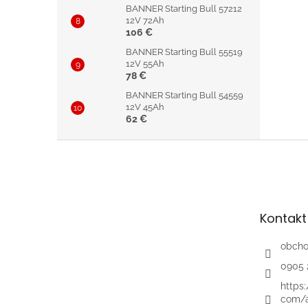
BANNER Starting Bull 57212
12V 72Ah
106 €
BANNER Starting Bull 55519
12V 55Ah
78 €
BANNER Starting Bull 54559
12V 45Ah
62 €
Z
á
p
ä
t
Kontakt
i
e
obch
0905 
https
com/a