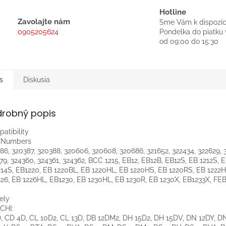
Hotline
Zavolajte nám
Sme Vám k dispozíc
0905205624
Pondelka do piatku 
od 09:00 do 15:30
s
Diskusia
drobný popis
atibility
t Numbers
86, 320387, 320388, 320606, 320608, 320686, 321652, 322434, 322629, 
79, 324360, 324361, 324362, BCC 1215, EB12, EB12B, EB12S, EB 1212S, E
14S, EB1220, EB 1220BL, EB 1220HL, EB 1220HS, EB 1220RS, EB 1222H
26, EB 1226HL, EB1230, EB 1230HL, EB 1230R, EB 1230X, EB1233X, FE
ely
CHI:
, CD 4D, CL 10D2, CL 13D, DB 12DM2, DH 15D2, DH 15DV, DN 12DY, D