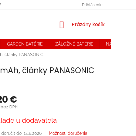
OBCHODNÉ PODMIENKY. REKLAMAČNÝ PORIADOK
Prihlásenie
OCHRANA OSOB
NÁKUPNÝ
Prázdny košík
KOŠÍK
GARDEN BATÉRIE
ZÁLOŽNÉ BATÉRIE
NABÍJAČKY
h, články PANASONIC
00mAh, články PANASONIC
20 €
 bez DPH
ová
lade u dodávateľa
doručiť do:
14.8.2026
Možnosti doručenia