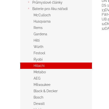
DN 1
Průmyslové články
DS 1
Baterie pro Aku nářadí
13DV
FWH 
McCulloch
UB 5
Husqvarna
12D
Rems
12D
Gardena
Hilti
Würth
Festool
Ryobi
Hitachi
Metabo
AEG
Milwaukee
Black & Decker
Bosch
Dewalt