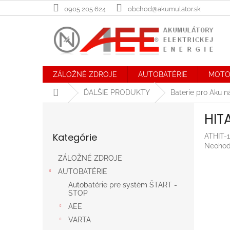
Prejsť
0905 205 624
obchod@akumulator.sk
na
obsah
ZÁLOŽNÉ ZDROJE
AUTOBATÉRIE
MOTO
Domov
ĎALŠIE PRODUKTY
Baterie pro Aku n
B
HIT
o
Preskočiť
č
Kategórie
ATHIT-
kategórie
n
Prieme
Neohod
ý
hodnot
ZÁLOŽNÉ ZDROJE
p
produk
AUTOBATÉRIE
a
je
n
0,0
Autobatérie pre systém ŠTART -
STOP
z
e
5
AEE
l
hviezdič
VARTA