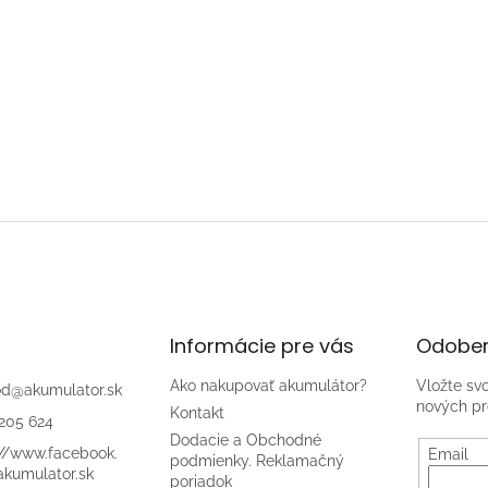
Informácie pre vás
Odober
Ako nakupovať akumulátor?
Vložte sv
od
@
akumulator.sk
nových pr
Kontakt
205 624
Dodacie a Obchodné
://www.facebook.
Email
podmienky. Reklamačný
kumulator.sk
poriadok