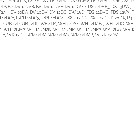
2Y, DS 10DTA, DS 10DVA, DS 12DM, DS 12DM2, DS 12DV, DS 12DVA, D
2DVB2, DS 12DVB2KS, DS 12DVF, DS 12DVF2, DS 12DVF3, DS 13DV2, 
2/H, DV 10DA, DV 10DV, DV 12DC, DW 18D, FDS 12DVC, FDS 12VA, 
12DC2, FWH 12DC3, FWH12DC4, FWH 12DD, FWH 12DF, P 20DA, R 9D
D, UB 12D, UB 12DL, WF 4DY, WH 12DAF, WH 12DAF2, WH 12DC, WH
M, WH 12DM2, WH 12DM2K, WH 12DMR, WH 12DMR2, WP 12DA, WR 1
AF2, WR 12DH, WR 12DM, WR 12DM2, WR 12DMR, WT-R 12DM