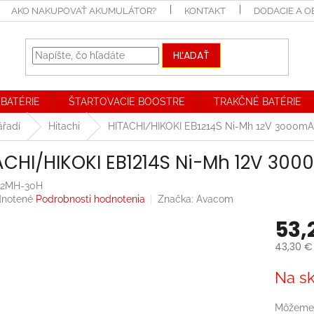
AKO NAKUPOVAŤ AKUMULÁTOR?
KONTAKT
DODACIE A 
HĽADAŤ
BATÉRIE
ŠTARTOVACIE BOOSTRE
TRAKČNÉ BATÉRIE
ářadí
Hitachi
HITACHI/HIKOKI EB1214S Ni-Mh 12V 3000mA
ACHI/HIKOKI EB1214S Ni-Mh 12V 30
12MH-30H
rné
notené
Podrobnosti hodnotenia
Značka:
Avacom
enie
53,
tu
43,30 €
Jednotk
Na sk
cena:
iek.
Môžeme 