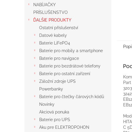
NABÍJAČKY
PRÍSLUŠENSTVO
ĎALŠIE PRODUKTY
Ostatní příslušenství
Datové kabely
Baterie LiFePO4
Popi
Baterie pro mobily a smartphone
Baterie pro navigace
Po
Baterie pro bezdrátové telefony
Baterie pro ostatní zařízení
Komp
Záložní zdroje UPS
Par
3203
Powerbanky
3242
Baterie pro čtečky čárových kódů
EB12
Novinky
EB12
Akciová ponuka
Mod
Baterie pro UPS
HITA
C 5D
Aku pre ELEKTROPOHON