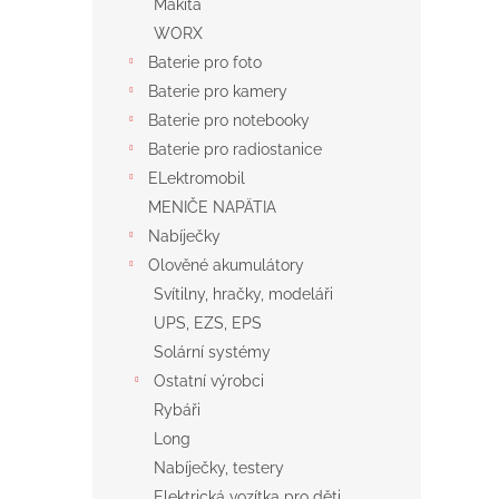
Makita
WORX
Baterie pro foto
Baterie pro kamery
Baterie pro notebooky
Baterie pro radiostanice
ELektromobil
MENIČE NAPÄTIA
Nabíječky
Olověné akumulátory
Svítilny, hračky, modeláři
UPS, EZS, EPS
Solární systémy
Ostatní výrobci
Rybáři
Long
Nabíječky, testery
Elektrická vozítka pro děti