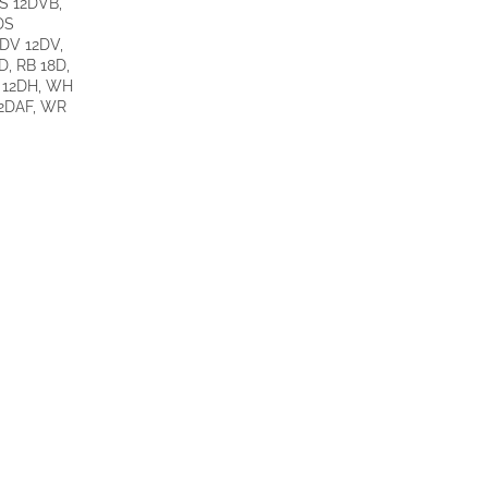
S 12DVB,
DS
FDV 12DV,
, RB 18D,
 12DH, WH
2DAF, WR