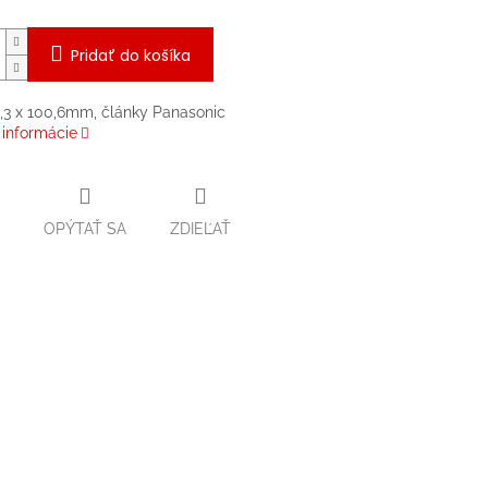
Pridať do košíka
2,3 x 100,6mm, články Panasonic
 informácie
OPÝTAŤ SA
ZDIEĽAŤ