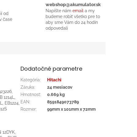
webshop@akumulator.sk
Napíšte nám
email
a my
ií od
budeme robiť všetko pre to
v čase
aby sme Vám do 24 hodín
odpovedali
Dodatočné parametre
Kategória
:
Hitachi
Záruka
:
24 mesiacov
323226,
Hmotnosť
:
0.669 kg
B 1214L,
EAN
:
8591849073789
L, EB1224,
B12S
Rozmer
:
99mm x 101mm x 72mm
N 12DYK,