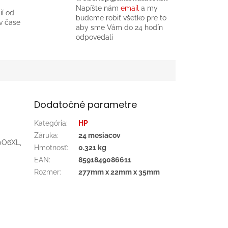
Napíšte nám
email
a my
ií od
budeme robiť všetko pre to
v čase
aby sme Vám do 24 hodín
odpovedali
Dodatočné parametre
Kategória
:
HP
Záruka
:
24 mesiacov
0O6XL,
Hmotnosť
:
0.321 kg
EAN
:
8591849086611
Rozmer
:
277mm x 22mm x 35mm