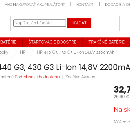
AKO NAKUPOVAŤ AKUMULÁTOR?
KONTAKT
DODACIE A 
HĽADAŤ
BATÉRIE
ŠTARTOVACIE BOOSTRE
TRAKČNÉ BATÉRIE
booky
HP
HP 440 G3, 430 G3 Li-Ion 14,8V 2200mAh
440 G3, 430 G3 Li-Ion 14,8V 2200m
rné
notené
Podrobnosti hodnotenia
Značka:
Avacom
enie
32,
tu
26,60 €
Jednotk
Na sk
cena:
iek.
Môžeme 