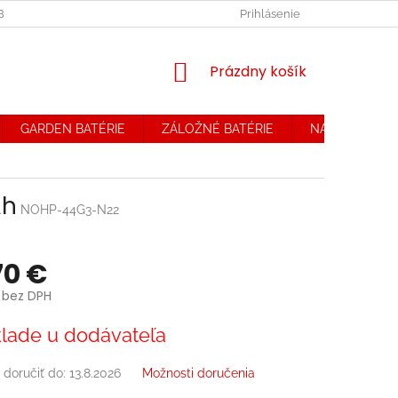
OBCHODNÉ PODMIENKY. REKLAMAČNÝ PORIADOK
Prihlásenie
OCHRANA OSOB
NÁKUPNÝ
Prázdny košík
KOŠÍK
GARDEN BATÉRIE
ZÁLOŽNÉ BATÉRIE
NABÍJAČKY
Ah
NOHP-44G3-N22
70 €
 bez DPH
ová
lade u dodávateľa
doručiť do:
13.8.2026
Možnosti doručenia