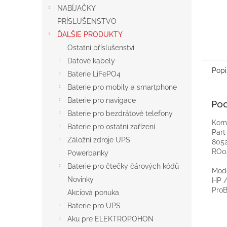
NABÍJAČKY
PRÍSLUŠENSTVO
ĎALŠIE PRODUKTY
Ostatní příslušenství
Datové kabely
Popi
Baterie LiFePO4
Baterie pro mobily a smartphone
Baterie pro navigace
Po
Baterie pro bezdrátové telefony
Komp
Baterie pro ostatní zařízení
Par
Záložní zdroje UPS
8052
RO0
Powerbanky
Baterie pro čtečky čárových kódů
Mod
Novinky
HP 
ProB
Akciová ponuka
Baterie pro UPS
Aku pre ELEKTROPOHON