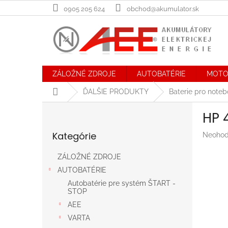
Prejsť
0905 205 624
obchod@akumulator.sk
na
obsah
ZÁLOŽNÉ ZDROJE
AUTOBATÉRIE
MOTO
Domov
ĎALŠIE PRODUKTY
Baterie pro note
B
HP 
o
Preskočiť
č
Kategórie
Prieme
Neohod
kategórie
n
hodnot
ý
produk
ZÁLOŽNÉ ZDROJE
p
je
AUTOBATÉRIE
a
0,0
n
z
Autobatérie pre systém ŠTART -
STOP
5
e
hviezdič
AEE
l
VARTA