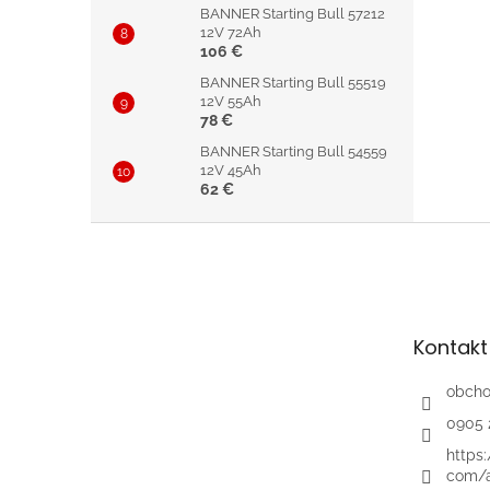
BANNER Starting Bull 57212
12V 72Ah
106 €
BANNER Starting Bull 55519
12V 55Ah
78 €
BANNER Starting Bull 54559
12V 45Ah
62 €
Z
á
p
ä
t
Kontakt
i
e
obch
0905 
https
com/a