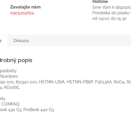
Hotline
Zavolajte nám
Sme Vám k dispozíc
0905205624
Pondelka do piatku 
od 09:00 do 15:30
s
Diskusia
drobný popis
atibility
t Numbers
92-001, 811347-001, HSTNN-LB7A, HSTNN-PB6P, P3G13AA, R0O4, R
4, RO06XL
ely
/ COMPAQ:
ook 430 G3, ProBook 440 G3