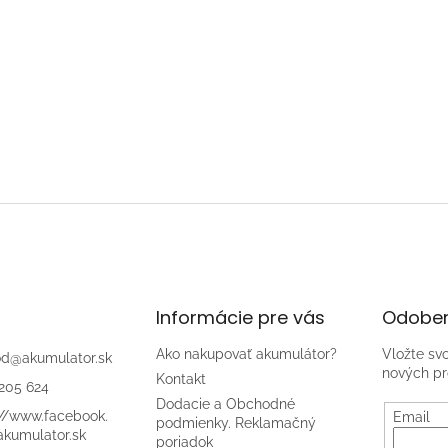
Informácie pre vás
Odober
Ako nakupovať akumulátor?
Vložte sv
od
@
akumulator.sk
nových pr
Kontakt
205 624
Dodacie a Obchodné
://www.facebook.
Email
podmienky. Reklamačný
kumulator.sk
poriadok