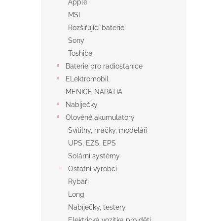
Apple
MSI
Rozšiřující baterie
Sony
Toshiba
Baterie pro radiostanice
ELektromobil
MENIČE NAPÄTIA
Nabíječky
Olověné akumulátory
Svítilny, hračky, modeláři
UPS, EZS, EPS
Solární systémy
Ostatní výrobci
Rybáři
Long
Nabíječky, testery
Elektrická vozítka pro děti