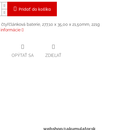
Pridať do košíka
 čtyřčlánková baterie, 277,10 x 35,00 x 21,50mm, 221g
 informácie
OPÝTAŤ SA
ZDIEĽAŤ
webshop@akumulator.sk