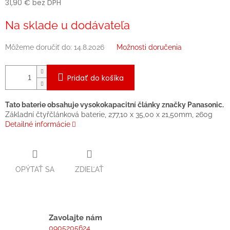
31,90 € bez DPH
Jednotková
Na sklade u dodávateľa
cena:
Môžeme doručiť do:
14.8.2026
Možnosti doručenia
Pridať do košíka
Tato baterie obsahuje vysokokapacitní články značky Panasonic.
Základní čtyřčlánková baterie, 277,10 x 35,00 x 21,50mm, 260g
Detailné informácie
OPÝTAŤ SA
ZDIEĽAŤ
Zavolajte nám
0905205624