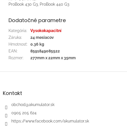
ProBook 430 G3, ProBook 440 G3
Dodatočné parametre
Kategória
:
Vysokokapacitní
Záruka
:
24 mesiacov
Hmotnosť
:
0.36 kg
EAN
:
8591849085522
Rozmer
:
277mm x 22mm x 35mm
Z
á
p
ä
Kontakt
t
i
obchod
@
akumulator.sk
e
0905 205 624
https://www.facebook.com/akumulator.sk