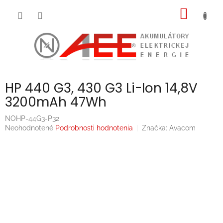
Prejsť
NÁKU
na
obsah
KOŠÍK
HP 440 G3, 430 G3 Li-Ion 14,8V
3200mAh 47Wh
NOHP-44G3-P32
Priemerné
Neohodnotené
Podrobnosti hodnotenia
Značka:
Avacom
hodnotenie
produktu
je
0,0
z
5
hviezdičiek.