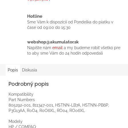
Hotline
Sme Vám k dispozícií od Pondelka do piatku v
čase od 09:00 do 15:30
webshop@akumulator.sk
Napíšte nám
email
a my budeme robiť všetko pre
to aby sme Vám do 24 hodín odpovedali
Popis
Diskusia
Podrobný popis
Kompatibility
Part Numbers
805292-001, 811347-001, HSTNN-LB7A, HSTNN-PB6P,
P3G13AA, R0O4, R0O6XL, RO04, RO06XL
Modely
HP / COMPAQ: