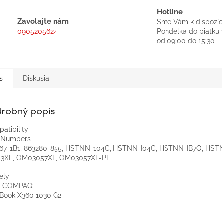
Hotline
Zavolajte nám
Sme Vám k dispozíc
0905205624
Pondelka do piatku 
od 09:00 do 15:30
s
Diskusia
drobný popis
atibility
t Numbers
67-1B1, 863280-855, HSTNN-104C, HSTNN-I04C, HSTNN-IB7O, HST
3XL, OM03057XL, OM03057XL-PL
ely
/ COMPAQ:
eBook X360 1030 G2