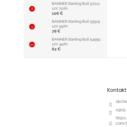
BANNER Starting Bull 57212
12V 72Ah
106 €
BANNER Starting Bull 55519
12V 55Ah
78 €
BANNER Starting Bull 54559
12V 45Ah
62 €
Z
á
p
ä
t
Kontakt
i
e
obch
0905 
https
com/a