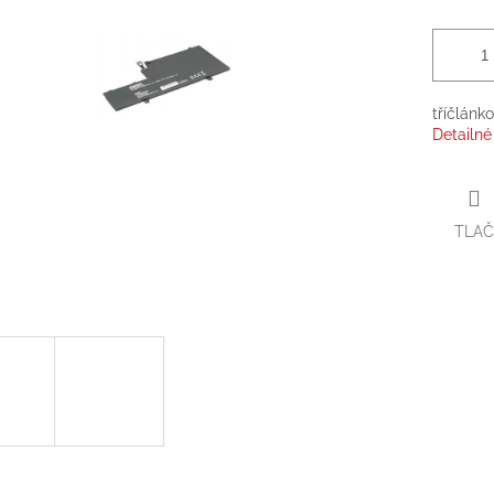
tříčlánk
Detailné
TLAČ