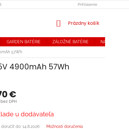
OBCHODNÉ PODMIENKY. REKLAMAČNÝ PORIADOK
Prihlásenie
OCHRANA OSOB
NÁKUPNÝ
Prázdny košík
KOŠÍK
GARDEN BATÉRIE
ZÁLOŽNÉ BATÉRIE
NABÍJAČKY
900mAh 57Wh
1,55V 4900mAh 57Wh
70 €
 bez DPH
ová
lade u dodávateľa
doručiť do:
14.8.2026
Možnosti doručenia