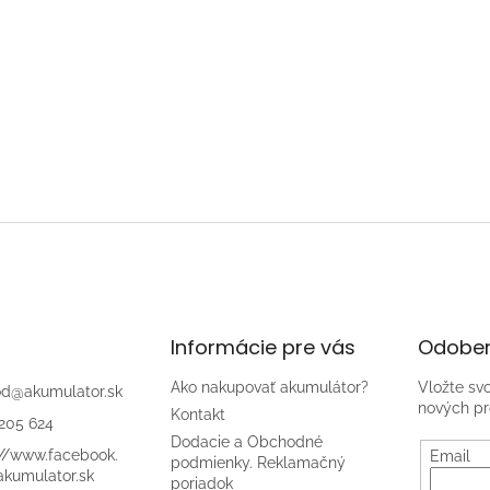
Informácie pre vás
Odober
Ako nakupovať akumulátor?
Vložte sv
od
@
akumulator.sk
nových pr
Kontakt
205 624
Dodacie a Obchodné
://www.facebook.
Email
podmienky. Reklamačný
kumulator.sk
poriadok