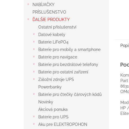
NABÍJAČKY
PRÍSLUŠENSTVO
ĎALŠIE PRODUKTY
Ostatní příslušenství
Datové kabely
Baterie LiFePO4
Popi
Baterie pro mobily a smartphone
Baterie pro navigace
Po
Baterie pro bezdrátové telefony
Baterie pro ostatní zařízení
Komp
Záložní zdroje UPS
Par
8631
Powerbanky
OM0
Baterie pro čtečky čárových kódů
Novinky
Mod
HP 
Akciová ponuka
Elit
Baterie pro UPS
Aku pre ELEKTROPOHON