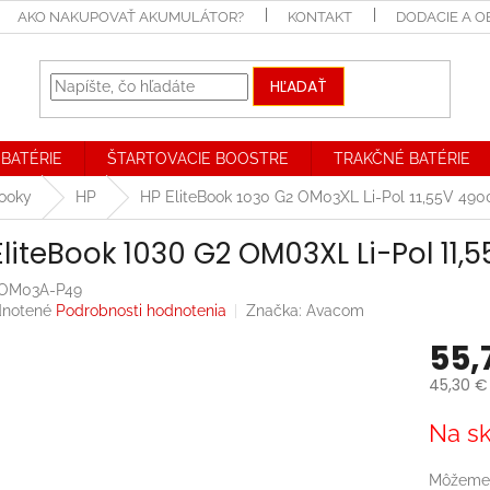
AKO NAKUPOVAŤ AKUMULÁTOR?
KONTAKT
DODACIE A 
HĽADAŤ
BATÉRIE
ŠTARTOVACIE BOOSTRE
TRAKČNÉ BATÉRIE
booky
HP
HP EliteBook 1030 G2 OM03XL Li-Pol 11,55V 4
EliteBook 1030 G2 OM03XL Li-Pol 1
OM03A-P49
rné
notené
Podrobnosti hodnotenia
Značka:
Avacom
enie
55,
tu
45,30 €
Jednotk
Na sk
cena:
iek.
Môžeme 