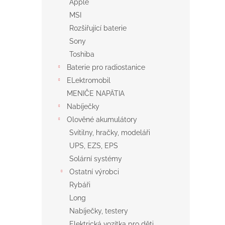
Apple
MSI
Rozšiřující baterie
Sony
Toshiba
Baterie pro radiostanice
ELektromobil
MENIČE NAPÄTIA
Nabíječky
Olověné akumulátory
Svítilny, hračky, modeláři
UPS, EZS, EPS
Solární systémy
Ostatní výrobci
Rybáři
Long
Nabíječky, testery
Elektrická vozítka pro děti