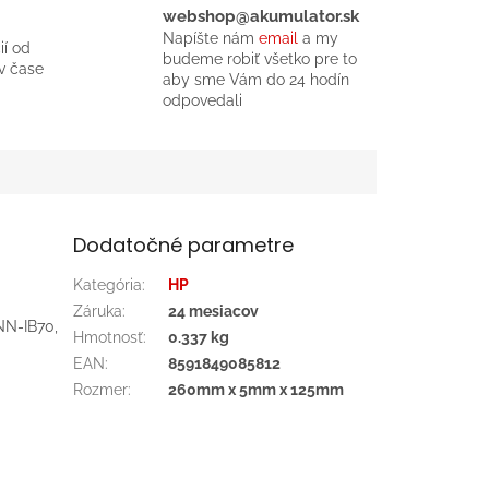
webshop@akumulator.sk
Napíšte nám
email
a my
ií od
budeme robiť všetko pre to
v čase
aby sme Vám do 24 hodín
odpovedali
Dodatočné parametre
Kategória
:
HP
Záruka
:
24 mesiacov
NN-IB70,
Hmotnosť
:
0.337 kg
EAN
:
8591849085812
Rozmer
:
260mm x 5mm x 125mm