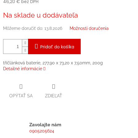
46,20 € bez DPH
Jednotková
Na sklade u dodávateľa
cena:
Môžeme doručiť do:
13.8.2026
Možnosti doručenia
Pridať do košíka
tříčlánková baterie, 277,90 x 73,20 x 7,50mm, 200g
Detailné informácie
OPÝTAŤ SA
ZDIEĽAŤ
Zavolajte nám
0905205624