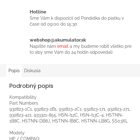
Hotline
Sme Vám k dispozícií od Pondelka do piatku v
čase od 09:00 do 15:30
webshop@akumulator.sk
Napíšte nám
email
a my budeme robiť všetko pre
to aby sme Vám do 24 hodín odpovedali
Popis
Diskusia
Podrobný popis
Kompatibility
Part Numbers
932823-1C1, 932823-2B1, 932823-2C1, 932823-171, 932823-271,
932823-421, 933321-855, HSN-I12C, HSN-I13C-4, HSTNN-
1B8C, HSTNN-DB8J, HSTNN-IB8C, HSTNN-LB8G, SS03XL
Modely
HP / COMPAQ: