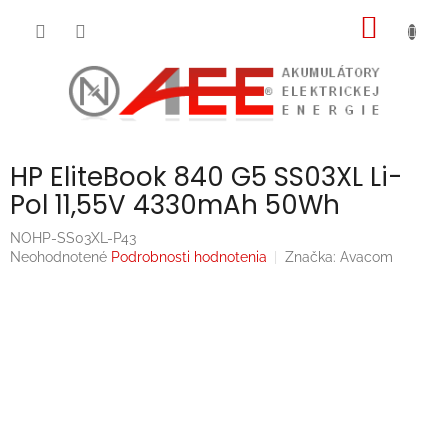
Prejsť
NÁKU
na
obsah
KOŠÍK
HP EliteBook 840 G5 SS03XL Li-
Pol 11,55V 4330mAh 50Wh
NOHP-SS03XL-P43
Priemerné
Neohodnotené
Podrobnosti hodnotenia
Značka:
Avacom
hodnotenie
produktu
je
0,0
z
5
hviezdičiek.