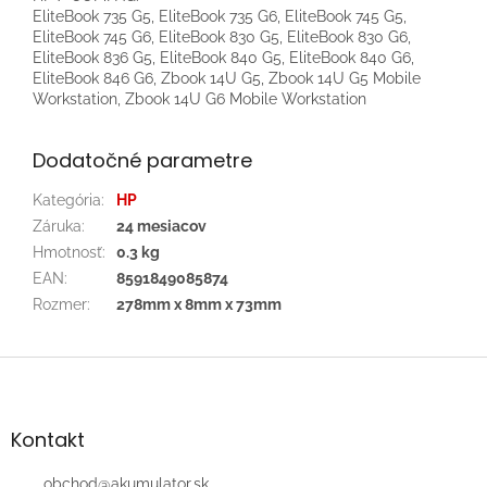
EliteBook 735 G5, EliteBook 735 G6, EliteBook 745 G5,
EliteBook 745 G6, EliteBook 830 G5, EliteBook 830 G6,
EliteBook 836 G5, EliteBook 840 G5, EliteBook 840 G6,
EliteBook 846 G6, Zbook 14U G5, Zbook 14U G5 Mobile
Workstation, Zbook 14U G6 Mobile Workstation
Dodatočné parametre
Kategória
:
HP
Záruka
:
24 mesiacov
Hmotnosť
:
0.3 kg
EAN
:
8591849085874
Rozmer
:
278mm x 8mm x 73mm
Z
á
p
ä
Kontakt
t
i
obchod
@
akumulator.sk