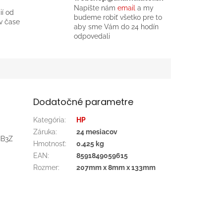
Napíšte nám
email
a my
ií od
budeme robiť všetko pre to
v čase
aby sme Vám do 24 hodín
odpovedali
Dodatočné parametre
Kategória
:
HP
Záruka
:
24 mesiacov
IB3Z
Hmotnosť
:
0.425 kg
EAN
:
8591849059615
Rozmer
:
207mm x 8mm x 133mm