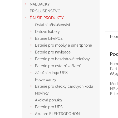
NABÍJAČKY
PRÍSLUŠENSTVO
ĎALŠIE PRODUKTY
Ostatní příslušenství
Datové kabely
Popi
Baterie LiFePO4
Baterie pro mobily a smartphone
Baterie pro navigace
Po
Baterie pro bezdrátové telefony
Komp
Baterie pro ostatní zařízení
Par
Záložní zdroje UPS
6879
Powerbanky
Mod
Baterie pro čtečky čárových kódů
HP 
Novinky
Elit
Akciová ponuka
Baterie pro UPS
Aku pre ELEKTROPOHON