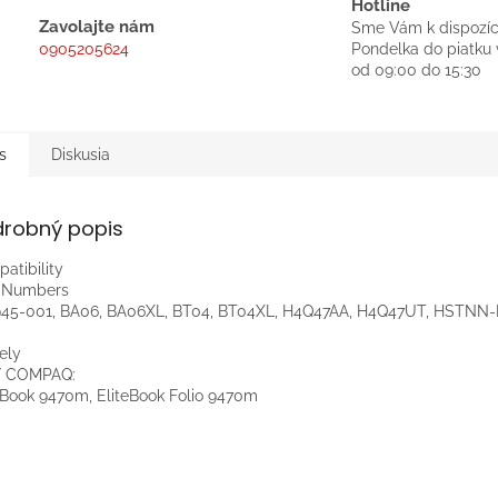
Hotline
Zavolajte nám
Sme Vám k dispozíc
0905205624
Pondelka do piatku 
od 09:00 do 15:30
s
Diskusia
drobný popis
atibility
t Numbers
45-001, BA06, BA06XL, BT04, BT04XL, H4Q47AA, H4Q47UT, HSTNN-
ely
/ COMPAQ:
eBook 9470m, EliteBook Folio 9470m