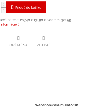
Pridať do košíka
ková baterie, 207,40 x 132,90 x 8,00mm, 324,5g
 informácie
OPÝTAŤ SA
ZDIEĽAŤ
webshop@akumulator.sk