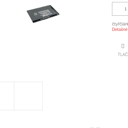
čtyřčlán
Detailné
TLAČ