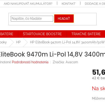
AKO NAKUPOVAŤ AKUMULÁTOR?
KONTAKT
DODACIE A 
HĽADAŤ
BATÉRIE
ŠTARTOVACIE BOOSTRE
TRAKČNÉ BATÉRIE
booky
HP
HP EliteBook 9470m Li-Pol 14,8V 3400mAh/50W
EliteBook 9470m Li-Pol 14,8V 340
rné
notené
Podrobnosti hodnotenia
Značka:
Avacom
enie
51,
tu
42 € be
Jednotk
Na sk
cena:
iek.
Môžeme 