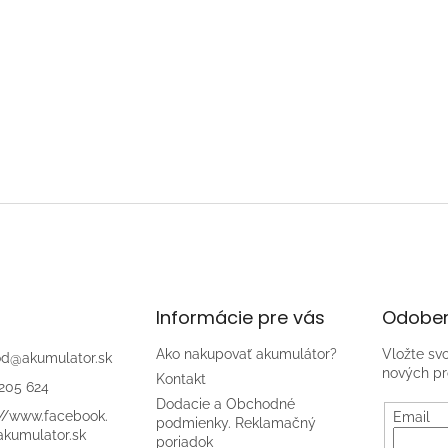
Informácie pre vás
Odober
Ako nakupovať akumulátor?
Vložte sv
od
@
akumulator.sk
nových pr
Kontakt
205 624
Dodacie a Obchodné
://www.facebook.
Email
podmienky. Reklamačný
kumulator.sk
poriadok