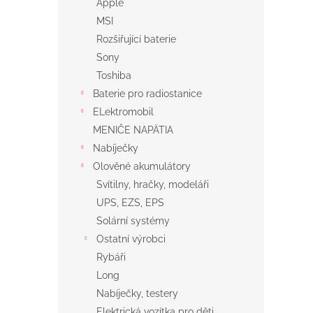
Apple
MSI
Rozšiřující baterie
Sony
Toshiba
Baterie pro radiostanice
ELektromobil
MENIČE NAPÄTIA
Nabíječky
Olověné akumulátory
Svítilny, hračky, modeláři
UPS, EZS, EPS
Solární systémy
Ostatní výrobci
Rybáři
Long
Nabíječky, testery
Elektrická vozítka pro děti