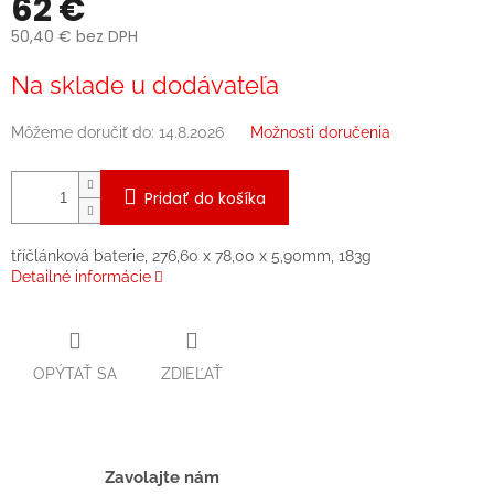
62 €
50,40 € bez DPH
Jednotková
Na sklade u dodávateľa
cena:
Môžeme doručiť do:
14.8.2026
Možnosti doručenia
Pridať do košíka
tříčlánková baterie, 276,60 x 78,00 x 5,90mm, 183g
Detailné informácie
OPÝTAŤ SA
ZDIEĽAŤ
Zavolajte nám