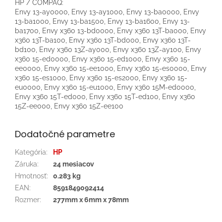
HP / COMPAQ:
Envy 13-ay0000, Envy 13-ay1000, Envy 13-ba0000, Envy
13-ba1000, Envy 13-ba1500, Envy 13-ba1600, Envy 13-
ba1700, Envy x360 13-bd0000, Envy x360 13T-ba000, Envy
x360 13T-ba100, Envy x360 13T-bd000, Envy x360 13T-
bd100, Envy x360 13Z-ay000, Envy x360 13Z-ay100, Envy
x360 15-ed0000, Envy x360 15-ed1000, Envy x360 15-
ee0000, Envy x360 15-ee1000, Envy x360 15-es0000, Envy
x360 15-es1000, Envy x360 15-es2000, Envy x360 15-
eu0000, Envy x360 15-eu1000, Envy x360 15M-ed0000,
Envy x360 15T-ed000, Envy x360 15T-ed100, Envy x360
15Z-ee000, Envy x360 15Z-ee100
Dodatočné parametre
Kategória
:
HP
Záruka
:
24 mesiacov
Hmotnosť
:
0.283 kg
EAN
:
8591849092414
Rozmer
:
277mm x 6mm x 78mm