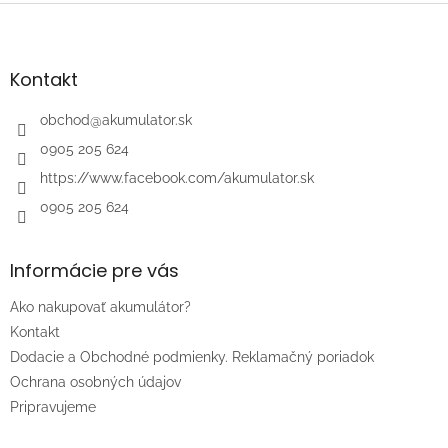
Z
á
p
ä
Kontakt
t
i
obchod
@
akumulator.sk
e
0905 205 624
https://www.facebook.com/akumulator.sk
0905 205 624
Informácie pre vás
Ako nakupovať akumulátor?
Kontakt
Dodacie a Obchodné podmienky. Reklamačný poriadok
Ochrana osobných údajov
Pripravujeme