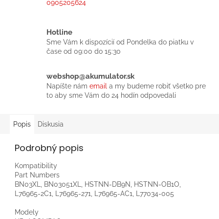
0905205624
Hotline
Sme Vám k dispozícií od Pondelka do piatku v
čase od 09:00 do 15:30
webshop@akumulator.sk
Napíšte nám
email
a my budeme robiť všetko pre
to aby sme Vám do 24 hodín odpovedali
Popis
Diskusia
Podrobný popis
Kompatibility
Part Numbers
BN03XL, BN03051XL, HSTNN-DB9N, HSTNN-OB1O,
L76965-2C1, L76965-271, L76965-AC1, L77034-005
Modely