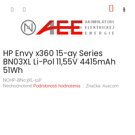
Prejsť
NÁKU
na
obsah
KOŠÍK
HP Envy x360 15-ay Series
BN03XL Li-Pol 11,55V 4415mAh
51Wh
NOHP-BN03XL-51P
Priemerné
Neohodnotené
Podrobnosti hodnotenia
Značka:
Avacom
hodnotenie
produktu
je
0,0
z
5
hviezdičiek.