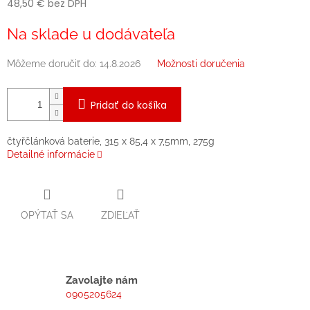
48,50 € bez DPH
Jednotková
Na sklade u dodávateľa
cena:
Môžeme doručiť do:
14.8.2026
Možnosti doručenia
Pridať do košíka
čtyřčlánková baterie, 315 x 85,4 x 7,5mm, 275g
Detailné informácie
OPÝTAŤ SA
ZDIEĽAŤ
Zavolajte nám
0905205624