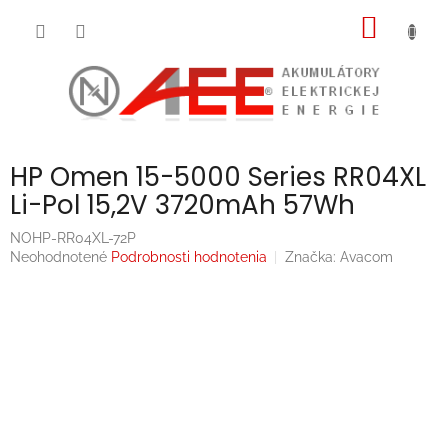
Prejsť
NÁKU
na
obsah
KOŠÍK
HP Omen 15-5000 Series RR04XL
Li-Pol 15,2V 3720mAh 57Wh
NOHP-RR04XL-72P
Priemerné
Neohodnotené
Podrobnosti hodnotenia
Značka:
Avacom
hodnotenie
produktu
je
0,0
z
5
hviezdičiek.