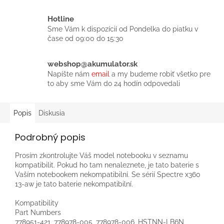
Hotline
Sme Vám k dispozícií od Pondelka do piatku v
čase od 09:00 do 15:30
webshop@akumulator.sk
Napíšte nám
email
a my budeme robiť všetko pre
to aby sme Vám do 24 hodín odpovedali
Popis
Diskusia
Podrobný popis
Prosím zkontrolujte Váš model notebooku v seznamu
kompatibilit. Pokud ho tam nenaleznete, je tato baterie s
Vaším notebookem nekompatibilní. Se sérií Spectre x360
13-aw je tato baterie nekompatibilní.
Kompatibility
Part Numbers
778951-421, 778978-005, 778978-006, HSTNN-LB6N,