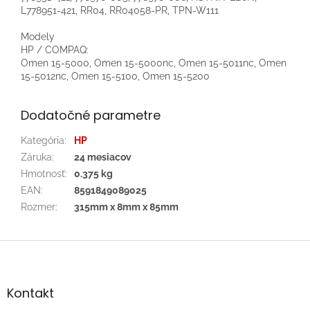
L778951-421, RR04, RR04058-PR, TPN-W111
Modely
HP / COMPAQ:
Omen 15-5000, Omen 15-5000nc, Omen 15-5011nc, Omen
15-5012nc, Omen 15-5100, Omen 15-5200
Dodatočné parametre
Kategória
:
HP
Záruka
:
24 mesiacov
Hmotnosť
:
0.375 kg
EAN
:
8591849089025
Rozmer
:
315mm x 8mm x 85mm
Z
á
p
ä
Kontakt
t