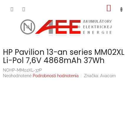
Prejsť
NÁKU
na
obsah
KOŠÍK
HP Pavilion 13-an series MM02XL
Li-Pol 7,6V 4868mAh 37Wh
NOHP-MM02XL-37P
Priemerné
Neohodnotené
Podrobnosti hodnotenia
Značka:
Avacom
hodnotenie
produktu
je
0,0
z
5
hviezdičiek.