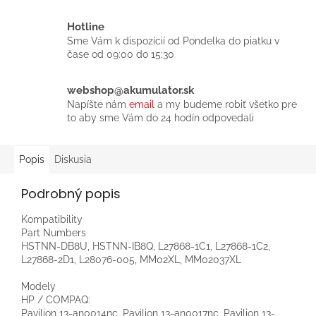
Hotline
Sme Vám k dispozícií od Pondelka do piatku v
čase od 09:00 do 15:30
webshop@akumulator.sk
Napíšte nám
email
a my budeme robiť všetko pre
to aby sme Vám do 24 hodín odpovedali
Popis
Diskusia
Podrobný popis
Kompatibility
Part Numbers
HSTNN-DB8U, HSTNN-IB8Q, L27868-1C1, L27868-1C2,
L27868-2D1, L28076-005, MM02XL, MM02037XL
Modely
HP / COMPAQ:
Pavilion 13-an0014nc, Pavilion 13-an0017nc, Pavilion 13-