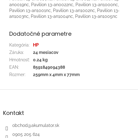
an0019nc, Pavilion 13-an0022nc, Pavilion 13-an1000nc,
Pavilion 13-an1001nc, Pavilion 13-an1002nc, Pavilion 13-
an1003nc, Pavilion 13-an1004nc, Pavilion 13-an1005nc
Dodatočné parametre
Kategória
:
HP
Záruka
:
24 mesiacov
Hmotnosť
:
0.24 kg
EAN
:
8591849094388
Rozmer
:
259mm x 4mm x 77mm
Z
á
p
ä
Kontakt
t
i
obchod
@
akumulator.sk
e
0905 205 624