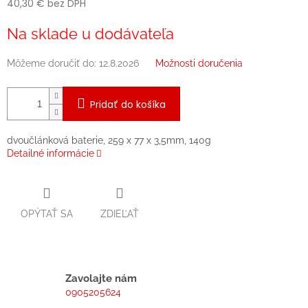
40,30 € bez DPH
Jednotková
Na sklade u dodávateľa
cena:
Môžeme doručiť do:
12.8.2026
Možnosti doručenia
Pridať do košíka
dvoučlánková baterie, 259 x 77 x 3,5mm, 140g
Detailné informácie
OPÝTAŤ SA
ZDIEĽAŤ
Zavolajte nám
0905205624