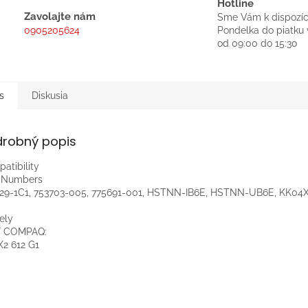
Hotline
Zavolajte nám
Sme Vám k dispozíc
0905205624
Pondelka do piatku 
od 09:00 do 15:30
s
Diskusia
drobný popis
atibility
t Numbers
29-1C1, 753703-005, 775691-001, HSTNN-IB6E, HSTNN-UB6E, KK04
ely
/ COMPAQ:
X2 612 G1