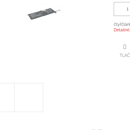
čtyřčlán
Detailné
TLAČ