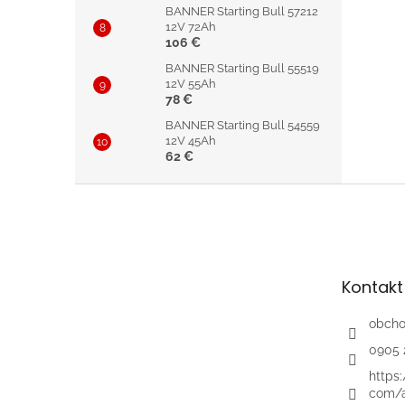
BANNER Starting Bull 57212
12V 72Ah
106 €
BANNER Starting Bull 55519
12V 55Ah
78 €
BANNER Starting Bull 54559
12V 45Ah
62 €
Z
á
p
ä
t
Kontakt
i
e
obch
0905 
https
com/a