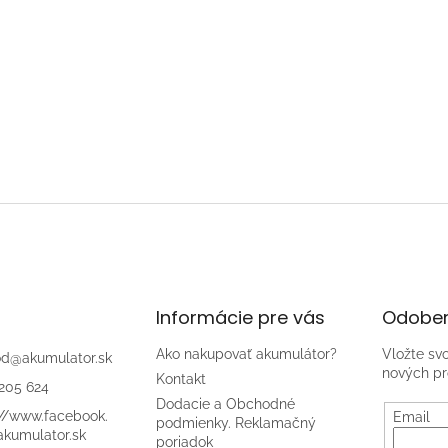
Informácie pre vás
Odober
Ako nakupovať akumulátor?
Vložte sv
od
@
akumulator.sk
nových pr
Kontakt
205 624
Dodacie a Obchodné
://www.facebook.
Email
podmienky. Reklamačný
kumulator.sk
poriadok