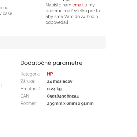
Napíšte nám
email
a my
ií od
budeme robiť všetko pre to
v čase
aby sme Vám do 24 hodín
odpovedali
Dodatočné parametre
Kategória
:
HP
Záruka
:
24 mesiacov
XL
Hmotnosť
:
0.24 kg
EAN
:
8591849089254
Rozmer
:
239mm x 6mm x 91mm