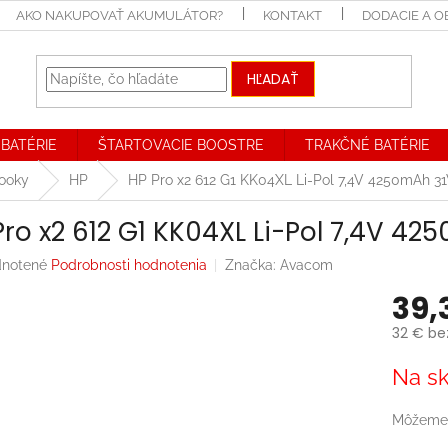
AKO NAKUPOVAŤ AKUMULÁTOR?
KONTAKT
DODACIE A 
HĽADAŤ
BATÉRIE
ŠTARTOVACIE BOOSTRE
TRAKČNÉ BATÉRIE
booky
HP
HP Pro x2 612 G1 KK04XL Li-Pol 7,4V 4250mAh 3
Pro x2 612 G1 KK04XL Li-Pol 7,4V 4
rné
notené
Podrobnosti hodnotenia
Značka:
Avacom
enie
39,
tu
32 € be
Jednotk
Na sk
cena:
iek.
Môžeme 