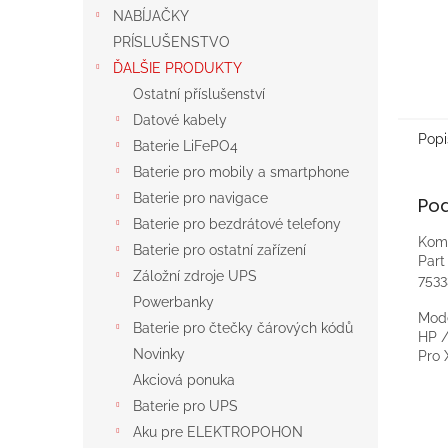
NABÍJAČKY
PRÍSLUŠENSTVO
ĎALŠIE PRODUKTY
Ostatní příslušenství
Datové kabely
Popi
Baterie LiFePO4
Baterie pro mobily a smartphone
Baterie pro navigace
Po
Baterie pro bezdrátové telefony
Komp
Baterie pro ostatní zařízení
Par
Záložní zdroje UPS
7533
Powerbanky
Mod
Baterie pro čtečky čárových kódů
HP 
Novinky
Pro 
Akciová ponuka
Baterie pro UPS
Aku pre ELEKTROPOHON