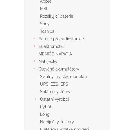
Apple
MSI
Rozšiřující baterie
Sony
Toshiba
Baterie pro radiostanice
ELektromobil
MENIČE NAPÄTIA
Nabíječky
Olověné akumulátory
Svítilny, hračky, modeláři
UPS, EZS, EPS
Solární systémy
Ostatní výrobci
Rybáři
Long
Nabíječky, testery
Elektrická vozítka pro děti