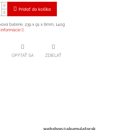
Pridať do košíka
ková baterie, 239 x 91 x 6mm, 140g
 informácie
OPÝTAŤ SA
ZDIEĽAŤ
webshop@akumulator.sk