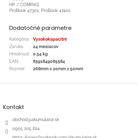
HP / COMPAQ:
ProBook 4730s, ProBook 4740s
Dodatočné parametre
Kategória
:
Vysokokapacitní
Záruka
:
24 mesiacov
Hmotnosť
:
0.54 kg
EAN
:
8591849085584
Rozmer
:
268mm x 20mm x 50mm
Z
á
p
ä
Kontakt
t
i
obchod
@
akumulator.sk
e
0905 205 624
https://www.facebook.com/akumulator.sk