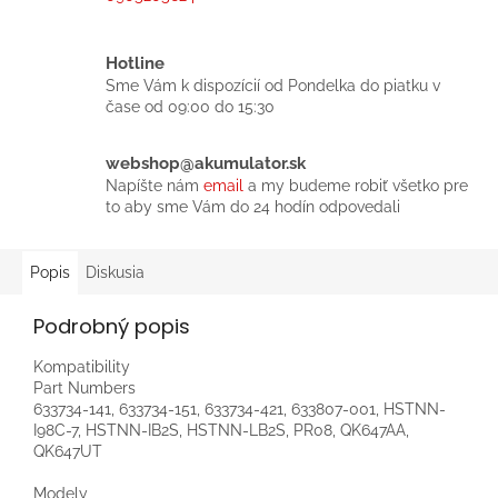
Hotline
Sme Vám k dispozícií od Pondelka do piatku v
čase od 09:00 do 15:30
webshop@akumulator.sk
Napíšte nám
email
a my budeme robiť všetko pre
to aby sme Vám do 24 hodín odpovedali
Popis
Diskusia
Podrobný popis
Kompatibility
Part Numbers
633734-141, 633734-151, 633734-421, 633807-001, HSTNN-
I98C-7, HSTNN-IB2S, HSTNN-LB2S, PR08, QK647AA,
QK647UT
Modely