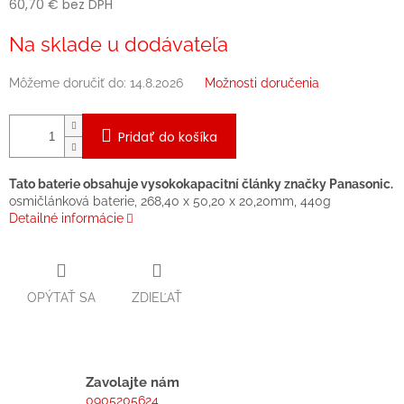
60,70 € bez DPH
Jednotková
Na sklade u dodávateľa
cena:
Môžeme doručiť do:
14.8.2026
Možnosti doručenia
Pridať do košíka
Tato baterie obsahuje vysokokapacitní články značky Panasonic.
osmičlánková baterie, 268,40 x 50,20 x 20,20mm, 440g
Detailné informácie
OPÝTAŤ SA
ZDIEĽAŤ
Zavolajte nám
0905205624