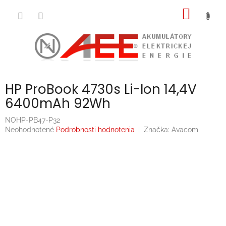
Prejsť
NÁKU
na
obsah
KOŠÍK
HP ProBook 4730s Li-Ion 14,4V
6400mAh 92Wh
NOHP-PB47-P32
Priemerné
Neohodnotené
Podrobnosti hodnotenia
Značka:
Avacom
hodnotenie
produktu
je
0,0
z
5
hviezdičiek.