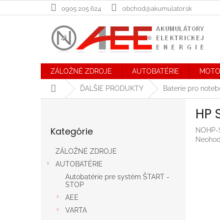
Prejsť
0905 205 624
obchod@akumulator.sk
na
obsah
ZÁLOŽNÉ ZDROJE
AUTOBATÉRIE
MOTO
Domov
ĎALŠIE PRODUKTY
Baterie pro note
B
HP 
o
Preskočiť
č
Kategórie
NOHP-
kategórie
n
Prieme
Neohod
ý
hodnot
ZÁLOŽNÉ ZDROJE
p
produk
AUTOBATÉRIE
a
je
n
0,0
Autobatérie pre systém ŠTART -
STOP
z
e
5
AEE
l
hviezdič
VARTA