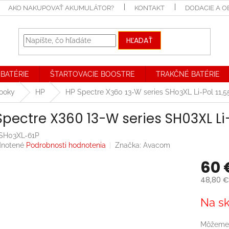
AKO NAKUPOVAŤ AKUMULÁTOR?
KONTAKT
DODACIE A 
HĽADAŤ
BATÉRIE
ŠTARTOVACIE BOOSTRE
TRAKČNÉ BATÉRIE
booky
HP
HP Spectre X360 13-W series SH03XL Li-Pol 1
Spectre X360 13-W series SH03XL L
SH03XL-61P
rné
notené
Podrobnosti hodnotenia
Značka:
Avacom
enie
60 
tu
48,80 €
Jednotk
Na sk
cena:
iek.
Môžeme 