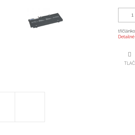
tříčlánk
Detailné
TLAČ