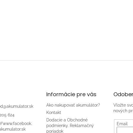
Informácie pre vás
Odober
Ako nakupovať akumulátor?
Vložte sv
od
@
akumulator.sk
nových pr
Kontakt
205 624
Dodacie a Obchodné
://www.facebook.
Email
podmienky. Reklamačný
kumulator.sk
poriadok