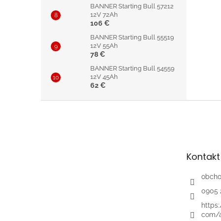
BANNER Starting Bull 57212
12V 72Ah
106 €
BANNER Starting Bull 55519
12V 55Ah
78 €
BANNER Starting Bull 54559
12V 45Ah
62 €
Z
á
p
ä
t
Kontakt
i
e
obch
0905 
https
com/a