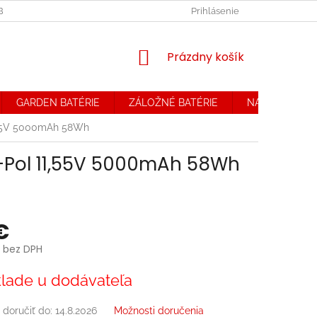
OBCHODNÉ PODMIENKY. REKLAMAČNÝ PORIADOK
Prihlásenie
OCHRANA OSOB
NÁKUPNÝ
Prázdny košík
KOŠÍK
GARDEN BATÉRIE
ZÁLOŽNÉ BATÉRIE
NABÍJAČKY
1,55V 5000mAh 58Wh
i-Pol 11,55V 5000mAh 58Wh
€
 bez DPH
ová
lade u dodávateľa
doručiť do:
14.8.2026
Možnosti doručenia