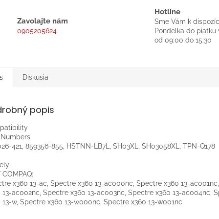
Hotline
Zavolajte nám
Sme Vám k dispozíc
0905205624
Pondelka do piatku 
od 09:00 do 15:30
s
Diskusia
drobný popis
atibility
t Numbers
26-421, 859356-855, HSTNN-LB7L, SH03XL, SH03058XL, TPN-Q178
ely
/ COMPAQ:
tre x360 13-ac, Spectre x360 13-ac000nc, Spectre x360 13-ac001nc
 13-ac002nc, Spectre x360 13-ac003nc, Spectre x360 13-ac004nc, S
 13-w, Spectre x360 13-w000nc, Spectre x360 13-w001nc