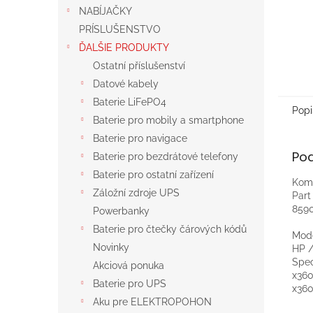
NABÍJAČKY
PRÍSLUŠENSTVO
ĎALŠIE PRODUKTY
Ostatní příslušenství
Datové kabely
Baterie LiFePO4
Popi
Baterie pro mobily a smartphone
Baterie pro navigace
Po
Baterie pro bezdrátové telefony
Baterie pro ostatní zařízení
Komp
Záložní zdroje UPS
Par
8590
Powerbanky
Baterie pro čtečky čárových kódů
Mod
Novinky
HP 
Spec
Akciová ponuka
x360
Baterie pro UPS
x360
Aku pre ELEKTROPOHON