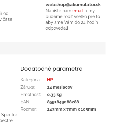
webshop@akumulator.sk
Napíšte nám
email
a my
ií od
budeme robiť všetko pre to
v čase
aby sme Vám do 24 hodín
odpovedali
Dodatočné parametre
Kategória
:
HP
Záruka
:
24 mesiacov
Hmotnosť
:
0.33 kg
EAN
:
8591849088288
Rozmer
:
243mm x 7mm x 105mm
, Spectre
pectre