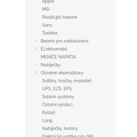
Apple
MSI
Rozšiřující baterie
Sony
Toshiba
Baterie pro radiostanice
ELektromobil
MENIČE NAPÄTIA
Nabíječky
Olověné akumulátory
Svítilny, hračky, modeláři
UPS, EZS, EPS
Solární systémy
Ostatní výrobci
Rybáři
Long
Nabíječky, testery
Elektrická vozítka pro děti