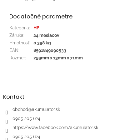
Dodatočné parametre
Kategória
:
HP
Záruka
:
24 mesiacov
Hmotnosť
:
0.398 kg
EAN
:
8591849090533
Rozmer
:
259mm x 13mm x 71mm
Z
á
p
ä
Kontakt
t
i
obchod
@
akumulator.sk
e
0905 205 624
https://www.facebook.com/akumulator.sk
0905 205 624