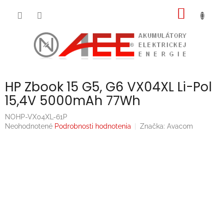
Prejsť
NÁKU
na
obsah
KOŠÍK
HP Zbook 15 G5, G6 VX04XL Li-Pol
15,4V 5000mAh 77Wh
NOHP-VX04XL-61P
Priemerné
Neohodnotené
Podrobnosti hodnotenia
Značka:
Avacom
hodnotenie
produktu
je
0,0
z
5
hviezdičiek.