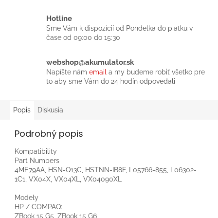
Hotline
Sme Vám k dispozícií od Pondelka do piatku v
čase od 09:00 do 15:30
webshop@akumulator.sk
Napíšte nám
email
a my budeme robiť všetko pre
to aby sme Vám do 24 hodín odpovedali
Popis
Diskusia
Podrobný popis
Kompatibility
Part Numbers
4ME79AA, HSN-Q13C, HSTNN-IB8F, L05766-855, L06302-
1C1, VX04X, VX04XL, VX04090XL
Modely
HP / COMPAQ:
ZBook 15 G5, ZBook 15 G6