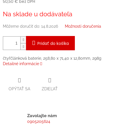
50,50 € bez DPH
Jednotková
Na sklade u dodávateľa
cena:
Môžeme doručiť do:
14.8.2026
Možnosti doručenia
Pridať do košíka
čtyřčlánková baterie, 258,80 x 71,40 x 12,80mm, 298g
Detailné informácie
OPÝTAŤ SA
ZDIEĽAŤ
Zavolajte nám
0905205624