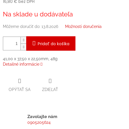
16,80 € bez DPH
Jednotková
Na sklade u dodávateľa
cena:
Môžeme doručiť do:
13.8.2026
Možnosti doručenia
Pridať do košíka
41,00 x 37,50 x 22,50mm, 48g
Detailné informácie
OPÝTAŤ SA
ZDIEĽAŤ
Zavolajte nám
0905205624