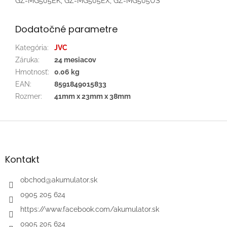
GZ-MG505EK, GZ-MG505EX, GZ-MG505US
Dodatočné parametre
Kategória
:
JVC
Záruka
:
24 mesiacov
Hmotnosť
:
0.06 kg
EAN
:
8591849015833
Rozmer
:
41mm x 23mm x 38mm
Z
á
p
ä
Kontakt
t
i
obchod
@
akumulator.sk
e
0905 205 624
https://www.facebook.com/akumulator.sk
0905 205 624