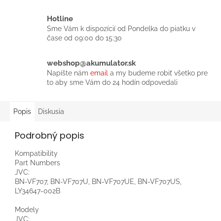
Hotline
Sme Vám k dispozícií od Pondelka do piatku v
čase od 09:00 do 15:30
webshop@akumulator.sk
Napíšte nám
email
a my budeme robiť všetko pre
to aby sme Vám do 24 hodín odpovedali
Popis
Diskusia
Podrobný popis
Kompatibility
Part Numbers
JVC:
BN-VF707, BN-VF707U, BN-VF707UE, BN-VF707US,
LY34647-002B
Modely
JVC: