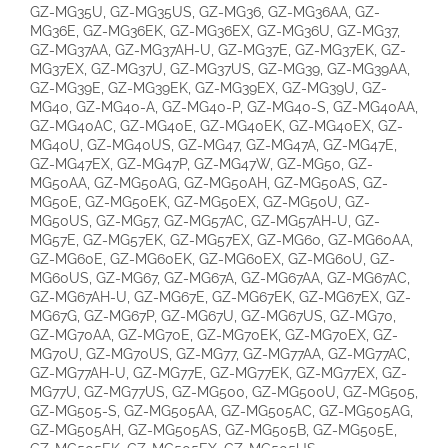
GZ-MG35U, GZ-MG35US, GZ-MG36, GZ-MG36AA, GZ-
MG36E, GZ-MG36EK, GZ-MG36EX, GZ-MG36U, GZ-MG37,
GZ-MG37AA, GZ-MG37AH-U, GZ-MG37E, GZ-MG37EK, GZ-
MG37EX, GZ-MG37U, GZ-MG37US, GZ-MG39, GZ-MG39AA,
GZ-MG39E, GZ-MG39EK, GZ-MG39EX, GZ-MG39U, GZ-
MG40, GZ-MG40-A, GZ-MG40-P, GZ-MG40-S, GZ-MG40AA,
GZ-MG40AC, GZ-MG40E, GZ-MG40EK, GZ-MG40EX, GZ-
MG40U, GZ-MG40US, GZ-MG47, GZ-MG47A, GZ-MG47E,
GZ-MG47EX, GZ-MG47P, GZ-MG47W, GZ-MG50, GZ-
MG50AA, GZ-MG50AG, GZ-MG50AH, GZ-MG50AS, GZ-
MG50E, GZ-MG50EK, GZ-MG50EX, GZ-MG50U, GZ-
MG50US, GZ-MG57, GZ-MG57AC, GZ-MG57AH-U, GZ-
MG57E, GZ-MG57EK, GZ-MG57EX, GZ-MG60, GZ-MG60AA,
GZ-MG60E, GZ-MG60EK, GZ-MG60EX, GZ-MG60U, GZ-
MG60US, GZ-MG67, GZ-MG67A, GZ-MG67AA, GZ-MG67AC,
GZ-MG67AH-U, GZ-MG67E, GZ-MG67EK, GZ-MG67EX, GZ-
MG67G, GZ-MG67P, GZ-MG67U, GZ-MG67US, GZ-MG70,
GZ-MG70AA, GZ-MG70E, GZ-MG70EK, GZ-MG70EX, GZ-
MG70U, GZ-MG70US, GZ-MG77, GZ-MG77AA, GZ-MG77AC,
GZ-MG77AH-U, GZ-MG77E, GZ-MG77EK, GZ-MG77EX, GZ-
MG77U, GZ-MG77US, GZ-MG500, GZ-MG500U, GZ-MG505,
GZ-MG505-S, GZ-MG505AA, GZ-MG505AC, GZ-MG505AG,
GZ-MG505AH, GZ-MG505AS, GZ-MG505B, GZ-MG505E,