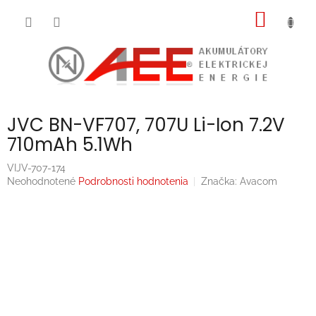
Prejsť
NÁKU
na
obsah
KOŠÍK
JVC BN-VF707, 707U Li-Ion 7.2V
710mAh 5.1Wh
VIJV-707-174
Priemerné
Neohodnotené
Podrobnosti hodnotenia
Značka:
Avacom
hodnotenie
produktu
je
0,0
z
5
hviezdičiek.