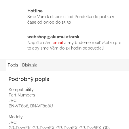
Hotline
Sme Vám k dispozícií od Pondelka do piatku v
čase od 09:00 do 15:30
webshop@akumulator.sk
Napíšte nám
email
a my budeme robiť všetko pre
to aby sme Vám do 24 hodín odpovedali
Popis
Diskusia
Podrobný popis
Kompatibility
Part Numbers
JVC:
BN-VF808, BN-VF808U
Modely
JVC:
GR-D720EK, GR-D720EX, GR-D721EX, GR-D726EX, GR-