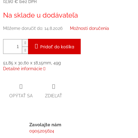
13,90 € bez DPH
Jednotková
Na sklade u dodávateľa
cena:
Môžeme doručiť do:
14.8.2026
Možnosti doručenia
Pridať do košíka
51,85 x 30,60 x 18,15mm, 49g
Detailné informácie
OPÝTAŤ SA
ZDIEĽAŤ
Zavolajte nám
0905205624