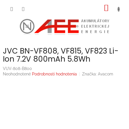
Prejsť
NÁKU
na
obsah
KOŠÍK
JVC BN-VF808, VF815, VF823 Li-
Ion 7.2V 800mAh 5.8Wh
VIJV-808-B800
Priemerné
Neohodnotené
Podrobnosti hodnotenia
Značka:
Avacom
hodnotenie
produktu
je
0,0
z
5
hviezdičiek.