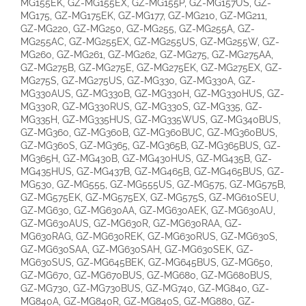
MG155EK, GZ-MG155EX, GZ-MG155P, GZ-MG157US, GZ-
MG175, GZ-MG175EK, GZ-MG177, GZ-MG210, GZ-MG211,
GZ-MG220, GZ-MG250, GZ-MG255, GZ-MG255A, GZ-
MG255AC, GZ-MG255EX, GZ-MG255US, GZ-MG255W, GZ-
MG260, GZ-MG261, GZ-MG262, GZ-MG275, GZ-MG275AA,
GZ-MG275B, GZ-MG275E, GZ-MG275EK, GZ-MG275EX, GZ-
MG275S, GZ-MG275US, GZ-MG330, GZ-MG330A, GZ-
MG330AUS, GZ-MG330B, GZ-MG330H, GZ-MG330HUS, GZ-
MG330R, GZ-MG330RUS, GZ-MG330S, GZ-MG335, GZ-
MG335H, GZ-MG335HUS, GZ-MG335WUS, GZ-MG340BUS,
GZ-MG360, GZ-MG360B, GZ-MG360BUC, GZ-MG360BUS,
GZ-MG360S, GZ-MG365, GZ-MG365B, GZ-MG365BUS, GZ-
MG365H, GZ-MG430B, GZ-MG430HUS, GZ-MG435B, GZ-
MG435HUS, GZ-MG437B, GZ-MG465B, GZ-MG465BUS, GZ-
MG530, GZ-MG555, GZ-MG555US, GZ-MG575, GZ-MG575B,
GZ-MG575EK, GZ-MG575EX, GZ-MG575S, GZ-MG610SEU,
GZ-MG630, GZ-MG630AA, GZ-MG630AEK, GZ-MG630AU,
GZ-MG630AUS, GZ-MG630R, GZ-MG630RAA, GZ-
MG630RAG, GZ-MG630REK, GZ-MG630RUS, GZ-MG630S,
GZ-MG630SAA, GZ-MG630SAH, GZ-MG630SEK, GZ-
MG630SUS, GZ-MG645BEK, GZ-MG645BUS, GZ-MG650,
GZ-MG670, GZ-MG670BUS, GZ-MG680, GZ-MG680BUS,
GZ-MG730, GZ-MG730BUS, GZ-MG740, GZ-MG840, GZ-
MG840A, GZ-MG840R, GZ-MG840S, GZ-MG880, GZ-