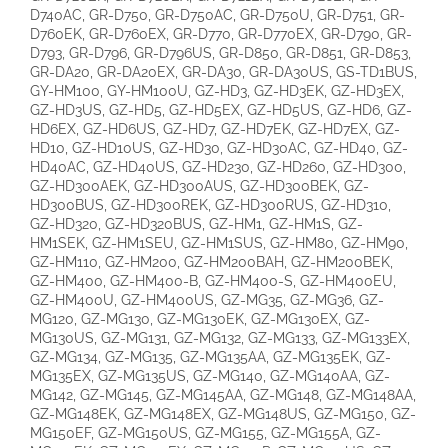
D740AC, GR-D750, GR-D750AC, GR-D750U, GR-D751, GR-
D760EK, GR-D760EX, GR-D770, GR-D770EX, GR-D790, GR-
D793, GR-D796, GR-D796US, GR-D850, GR-D851, GR-D853,
GR-DA20, GR-DA20EX, GR-DA30, GR-DA30US, GS-TD1BUS,
GY-HM100, GY-HM100U, GZ-HD3, GZ-HD3EK, GZ-HD3EX,
GZ-HD3US, GZ-HD5, GZ-HD5EX, GZ-HD5US, GZ-HD6, GZ-
HD6EX, GZ-HD6US, GZ-HD7, GZ-HD7EK, GZ-HD7EX, GZ-
HD10, GZ-HD10US, GZ-HD30, GZ-HD30AC, GZ-HD40, GZ-
HD40AC, GZ-HD40US, GZ-HD230, GZ-HD260, GZ-HD300,
GZ-HD300AEK, GZ-HD300AUS, GZ-HD300BEK, GZ-
HD300BUS, GZ-HD300REK, GZ-HD300RUS, GZ-HD310,
GZ-HD320, GZ-HD320BUS, GZ-HM1, GZ-HM1S, GZ-
HM1SEK, GZ-HM1SEU, GZ-HM1SUS, GZ-HM80, GZ-HM90,
GZ-HM110, GZ-HM200, GZ-HM200BAH, GZ-HM200BEK,
GZ-HM400, GZ-HM400-B, GZ-HM400-S, GZ-HM400EU,
GZ-HM400U, GZ-HM400US, GZ-MG35, GZ-MG36, GZ-
MG120, GZ-MG130, GZ-MG130EK, GZ-MG130EX, GZ-
MG130US, GZ-MG131, GZ-MG132, GZ-MG133, GZ-MG133EX,
GZ-MG134, GZ-MG135, GZ-MG135AA, GZ-MG135EK, GZ-
MG135EX, GZ-MG135US, GZ-MG140, GZ-MG140AA, GZ-
MG142, GZ-MG145, GZ-MG145AA, GZ-MG148, GZ-MG148AA,
GZ-MG148EK, GZ-MG148EX, GZ-MG148US, GZ-MG150, GZ-
MG150EF, GZ-MG150US, GZ-MG155, GZ-MG155A, GZ-