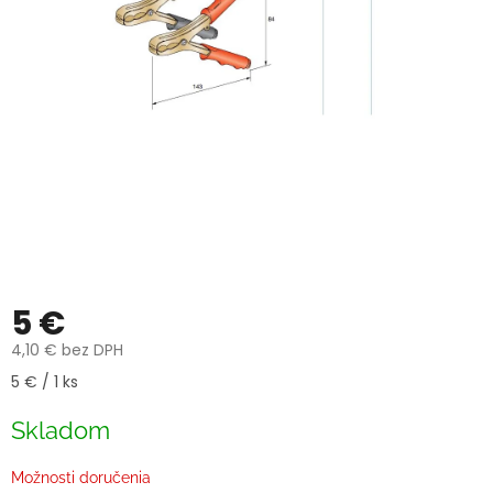
5 €
4,10 € bez DPH
Jednotková
5 € / 1 ks
cena:
Skladom
Možnosti doručenia