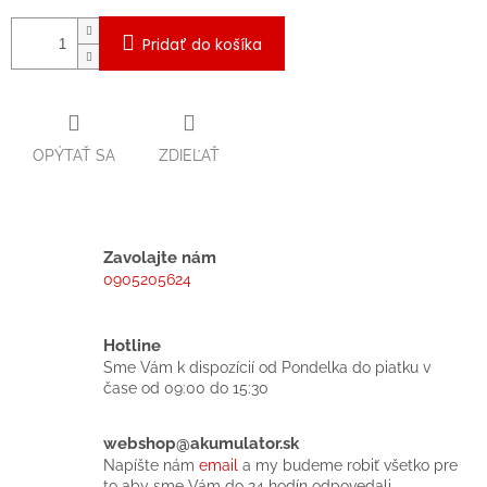
Pridať do košíka
OPÝTAŤ SA
ZDIEĽAŤ
Zavolajte nám
0905205624
Hotline
Sme Vám k dispozícií od Pondelka do piatku v
čase od 09:00 do 15:30
webshop@akumulator.sk
Napíšte nám
email
a my budeme robiť všetko pre
to aby sme Vám do 24 hodín odpovedali