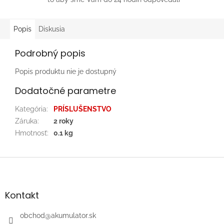
Popis
Diskusia
Podrobný popis
Popis produktu nie je dostupný
Dodatočné parametre
Kategória
:
PRÍSLUŠENSTVO
Záruka
:
2 roky
Hmotnosť
:
0.1 kg
Z
á
p
ä
Kontakt
t
i
obchod
@
akumulator.sk