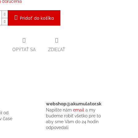
 doručenia
Pridať do košíka
OPÝTAŤ SA
ZDIEĽAŤ
webshop@akumulator.sk
Napíšte nám
email
a my
ií od
budeme robiť všetko pre to
v čase
aby sme Vám do 24 hodín
odpovedali