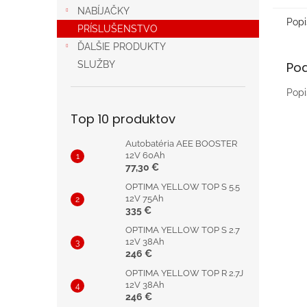
NABÍJAČKY
Popi
PRÍSLUŠENSTVO
ĎALŠIE PRODUKTY
Po
SLUŽBY
Popi
Top 10 produktov
Autobatéria AEE BOOSTER
12V 60Ah
77,30 €
OPTIMA YELLOW TOP S 5.5
12V 75Ah
335 €
OPTIMA YELLOW TOP S 2.7
12V 38Ah
246 €
OPTIMA YELLOW TOP R 2.7J
12V 38Ah
246 €