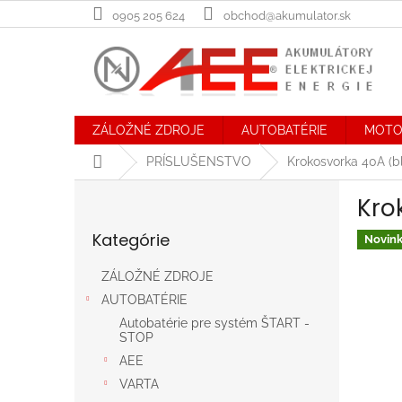
Prejsť
0905 205 624
obchod@akumulator.sk
na
obsah
ZÁLOŽNÉ ZDROJE
AUTOBATÉRIE
MOTO
Domov
PRÍSLUŠENSTVO
Krokosvorka 40A (b
B
Kro
o
Preskočiť
č
Kategórie
kategórie
Novin
n
ý
ZÁLOŽNÉ ZDROJE
p
AUTOBATÉRIE
a
n
Autobatérie pre systém ŠTART -
STOP
e
AEE
l
VARTA