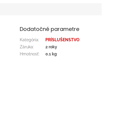
Dodatočné parametre
Kategória
:
PRÍSLUŠENSTVO
Záruka
:
2 roky
Hmotnosť
:
0.1 kg