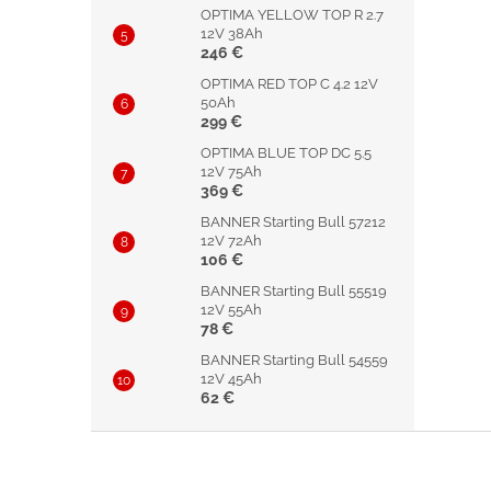
OPTIMA YELLOW TOP R 2.7
12V 38Ah
246 €
OPTIMA RED TOP C 4.2 12V
50Ah
299 €
OPTIMA BLUE TOP DC 5.5
12V 75Ah
369 €
BANNER Starting Bull 57212
12V 72Ah
106 €
BANNER Starting Bull 55519
12V 55Ah
78 €
BANNER Starting Bull 54559
12V 45Ah
62 €
Z
á
p