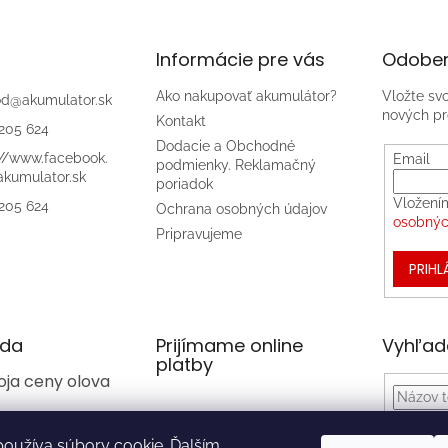
Informácie pre vás
Odober
Ako nakupovať akumulátor?
Vložte sv
od
@
akumulator.sk
nových pr
Kontakt
205 624
Dodacie a Obchodné
://www.facebook.
Email
podmienky. Reklamačný
kumulator.sk
poriadok
Vložení
205 624
Ochrana osobných údajov
osobnýc
Pripravujeme
PRIHL
da
Prijímame online
Vyhľad
platby
oja ceny olova
oužíva súbory cookie. Ďalším