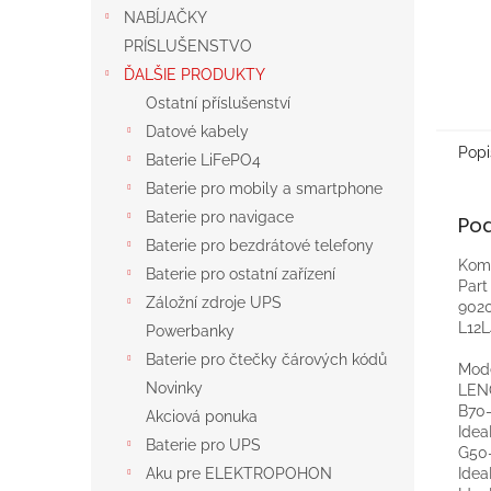
NABÍJAČKY
PRÍSLUŠENSTVO
ĎALŠIE PRODUKTY
Ostatní příslušenství
Datové kabely
Popi
Baterie LiFePO4
Baterie pro mobily a smartphone
Baterie pro navigace
Po
Baterie pro bezdrátové telefony
Komp
Baterie pro ostatní zařízení
Par
Záložní zdroje UPS
9020
L12L
Powerbanky
Baterie pro čtečky čárových kódů
Mod
Novinky
LEN
B70-
Akciová ponuka
Idea
Baterie pro UPS
G50-
Idea
Aku pre ELEKTROPOHON