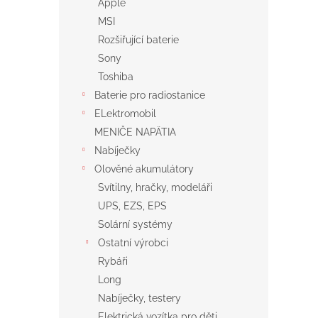
Apple
MSI
Rozšiřující baterie
Sony
Toshiba
Baterie pro radiostanice
ELektromobil
MENIČE NAPÄTIA
Nabíječky
Olověné akumulátory
Svítilny, hračky, modeláři
UPS, EZS, EPS
Solární systémy
Ostatní výrobci
Rybáři
Long
Nabíječky, testery
Elektrická vozítka pro děti