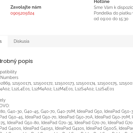
Hotline
Zavolajte nám
Sme Vám k dispozíc
0905205624
Pondelka do piatku 
od 09:00 do 15:30
s
Diskusia
drobný popis
atibility
t Numbers
2869, 121500171, 121500172, 121500173, 121500174, 121500175, 121500
4A02, L12L4E01, L12M4A02, L12M4E01, L12S4A02, L12S4E01
ely
OVO:
80, G40-30, G40-45, G40-70, G40-70M, IdeaPad G50, IdeaPad G50-3
Pad G50-45, IdeaPad G50-70, IdeaPad G50-70A, IdeaPad G50-70M, 
75, IdeaPad G50-80, IdeaPad G70-35, IdeaPad G70-70, IdeaPad G70
Pad G400s, IdeaPad G405s, IdeaPad G410s, IdeaPad G500S, IdeaPa