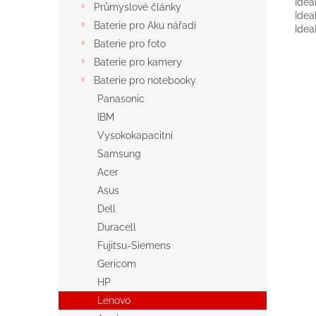
Idea
Průmyslové články
Idea
Baterie pro Aku nářadí
Idea
Baterie pro foto
Baterie pro kamery
Baterie pro notebooky
Panasonic
IBM
Vysokokapacitní
Samsung
Acer
Asus
Dell
Duracell
Fujitsu-Siemens
Gericom
HP
Lenovo