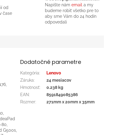
Napíšte nám
email
a my
ií od
budeme robiť všetko pre to
v čase
aby sme Vám do 24 hodín
odpovedali
Dodatočné parametre
Kategória
:
Lenovo
Záruka
:
24 mesiacov
176,
Hmotnosť
:
0.238 kg
EAN
:
8591849085386
Rozmer
:
271mm x 20mm x 35mm
0,
IdeaPad
-80,
d G500s,