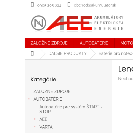
Prejsť
0905 205 624
obchod@akumulator.sk
na
obsah
ZÁLOŽNÉ ZDROJE
AUTOBATÉRIE
MOTO
Domov
ĎALŠIE PRODUKTY
Baterie pro note
B
Len
o
Preskočiť
č
Kategórie
Prieme
Neohod
kategórie
n
hodnot
ý
produk
ZÁLOŽNÉ ZDROJE
p
je
AUTOBATÉRIE
a
0,0
n
z
Autobatérie pre systém ŠTART -
STOP
5
e
hviezdič
AEE
l
VARTA