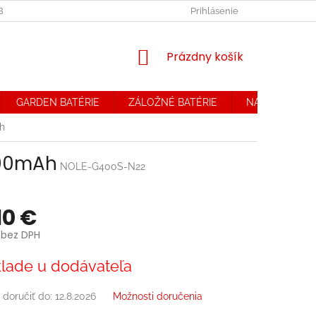
OBCHODNÉ PODMIENKY. REKLAMAČNÝ PORIADOK
Prihlásenie
OCHRANA OSOB
NÁKUPNÝ
Prázdny košík
KOŠÍK
GARDEN BATÉRIE
ZÁLOŽNÉ BATÉRIE
NABÍJAČKY
h
200mAh
NOLE-G400S-N22
10 €
 bez DPH
ová
lade u dodávateľa
doručiť do:
12.8.2026
Možnosti doručenia