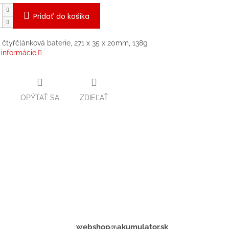
Pridať do košíka
 čtyřčlánková baterie, 271 x 35 x 20mm, 138g
 informácie
OPÝTAŤ SA
ZDIEĽAŤ
webshop@akumulator.sk