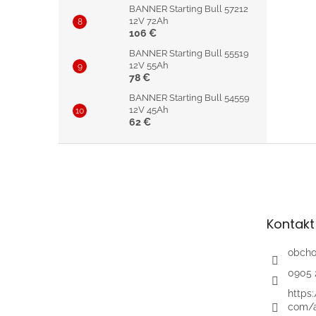
BANNER Starting Bull 57212
12V 72Ah
106 €
BANNER Starting Bull 55519
12V 55Ah
78 €
BANNER Starting Bull 54559
12V 45Ah
62 €
Z
á
p
ä
t
Kontakt
i
e
obch
0905 
https
com/a