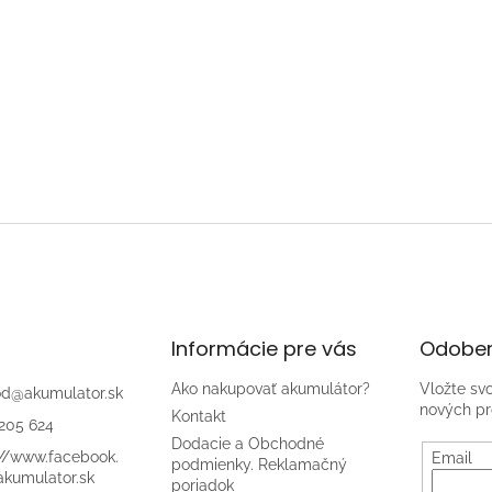
Informácie pre vás
Odober
Ako nakupovať akumulátor?
Vložte sv
od
@
akumulator.sk
nových pr
Kontakt
205 624
Dodacie a Obchodné
://www.facebook.
Email
podmienky. Reklamačný
kumulator.sk
poriadok