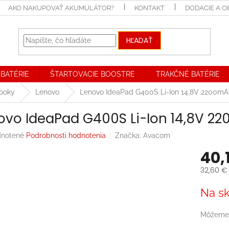
AKO NAKUPOVAŤ AKUMULÁTOR?
KONTAKT
DODACIE A 
HĽADAŤ
BATÉRIE
ŠTARTOVACIE BOOSTRE
TRAKČNÉ BATÉRIE
booky
Lenovo
Lenovo IdeaPad G400S Li-Ion 14,8V 2200mA
ovo IdeaPad G400S Li-Ion 14,8V 2
rné
notené
Podrobnosti hodnotenia
Značka:
Avacom
enie
40,
tu
32,60 €
Jednotk
Na sk
cena:
iek.
Môžeme 