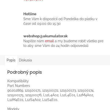
Hotline
Sme Vám k dispozícií od Pondelka do piatku v
čase od 09:00 do 15:30
webshop@akumulator.sk
Napíšte nám
email
a my budeme robiť všetko pre
to aby sme Vám do 24 hodín odpovedali
Popis
Diskusia
Podrobný popis
Kompatibility
Part Numbers
90202869, 121500171, 121500172, 121500173, 121500174,
121500175, 121500176, L12L4A02, L12L4E01, L12M4A02,
L12M4E01, L12S4A02, L12S4E01
Modely