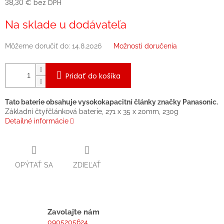
38,30 € bez DPH
Jednotková
Na sklade u dodávateľa
cena:
Môžeme doručiť do:
14.8.2026
Možnosti doručenia
Pridať do košíka
Tato baterie obsahuje vysokokapacitní články značky Panasonic.
Základní čtyřčlánková baterie, 271 x 35 x 20mm, 230g
Detailné informácie
OPÝTAŤ SA
ZDIEĽAŤ
Zavolajte nám
0905205624