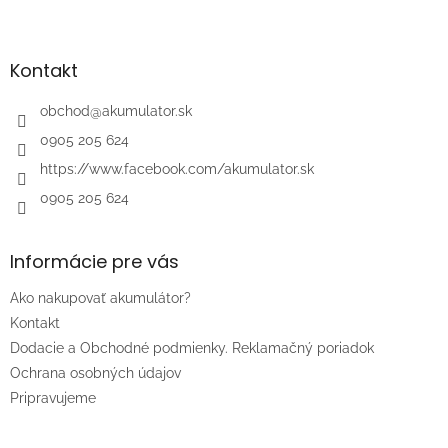
Z
á
p
ä
Kontakt
t
i
obchod
@
akumulator.sk
e
0905 205 624
https://www.facebook.com/akumulator.sk
0905 205 624
Informácie pre vás
Ako nakupovať akumulátor?
Kontakt
Dodacie a Obchodné podmienky. Reklamačný poriadok
Ochrana osobných údajov
Pripravujeme