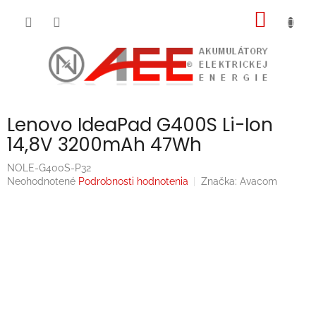
Prejsť
NÁKU
na
obsah
KOŠÍK
Lenovo IdeaPad G400S Li-Ion
14,8V 3200mAh 47Wh
NOLE-G400S-P32
Priemerné
Neohodnotené
Podrobnosti hodnotenia
Značka:
Avacom
hodnotenie
produktu
je
0,0
z
5
hviezdičiek.