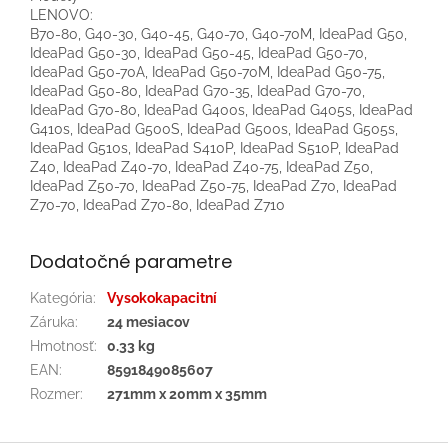
LENOVO:
B70-80, G40-30, G40-45, G40-70, G40-70M, IdeaPad G50,
IdeaPad G50-30, IdeaPad G50-45, IdeaPad G50-70,
IdeaPad G50-70A, IdeaPad G50-70M, IdeaPad G50-75,
IdeaPad G50-80, IdeaPad G70-35, IdeaPad G70-70,
IdeaPad G70-80, IdeaPad G400s, IdeaPad G405s, IdeaPad
G410s, IdeaPad G500S, IdeaPad G500s, IdeaPad G505s,
IdeaPad G510s, IdeaPad S410P, IdeaPad S510P, IdeaPad
Z40, IdeaPad Z40-70, IdeaPad Z40-75, IdeaPad Z50,
IdeaPad Z50-70, IdeaPad Z50-75, IdeaPad Z70, IdeaPad
Z70-70, IdeaPad Z70-80, IdeaPad Z710
Dodatočné parametre
Kategória
:
Vysokokapacitní
Záruka
:
24 mesiacov
Hmotnosť
:
0.33 kg
EAN
:
8591849085607
Rozmer
:
271mm x 20mm x 35mm