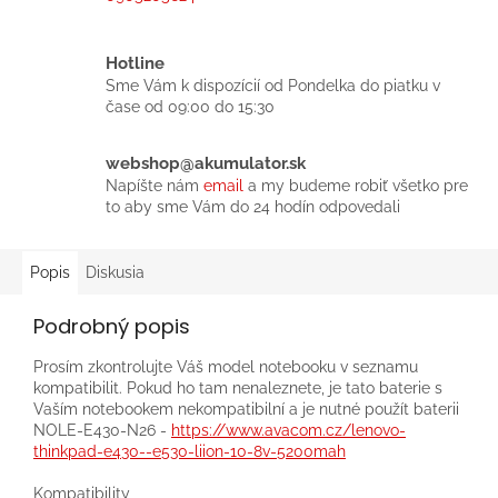
Hotline
Sme Vám k dispozícií od Pondelka do piatku v
čase od 09:00 do 15:30
webshop@akumulator.sk
Napíšte nám
email
a my budeme robiť všetko pre
to aby sme Vám do 24 hodín odpovedali
Popis
Diskusia
Podrobný popis
Prosím zkontrolujte Váš model notebooku v seznamu
kompatibilit. Pokud ho tam nenaleznete, je tato baterie s
Vaším notebookem nekompatibilní a je nutné použít baterii
NOLE-E430-N26 -
https://www.avacom.cz/lenovo-
thinkpad-e430--e530-liion-10-8v-5200mah
Kompatibility