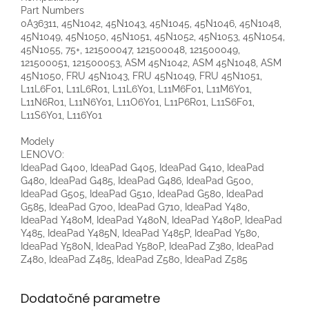
Part Numbers
0A36311, 45N1042, 45N1043, 45N1045, 45N1046, 45N1048,
45N1049, 45N1050, 45N1051, 45N1052, 45N1053, 45N1054,
45N1055, 75+, 121500047, 121500048, 121500049,
121500051, 121500053, ASM 45N1042, ASM 45N1048, ASM
45N1050, FRU 45N1043, FRU 45N1049, FRU 45N1051,
L11L6F01, L11L6R01, L11L6Y01, L11M6F01, L11M6Y01,
L11N6R01, L11N6Y01, L11O6Y01, L11P6R01, L11S6F01,
L11S6Y01, L116Y01
Modely
LENOVO:
IdeaPad G400, IdeaPad G405, IdeaPad G410, IdeaPad
G480, IdeaPad G485, IdeaPad G486, IdeaPad G500,
IdeaPad G505, IdeaPad G510, IdeaPad G580, IdeaPad
G585, IdeaPad G700, IdeaPad G710, IdeaPad Y480,
IdeaPad Y480M, IdeaPad Y480N, IdeaPad Y480P, IdeaPad
Y485, IdeaPad Y485N, IdeaPad Y485P, IdeaPad Y580,
IdeaPad Y580N, IdeaPad Y580P, IdeaPad Z380, IdeaPad
Z480, IdeaPad Z485, IdeaPad Z580, IdeaPad Z585
Dodatočné parametre