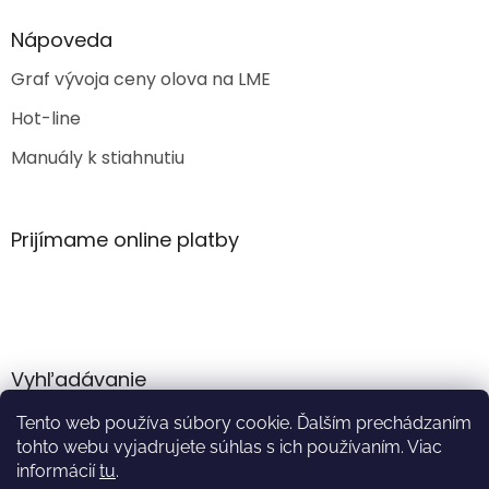
Nápoveda
Graf vývoja ceny olova na LME
Hot-line
Manuály k stiahnutiu
Prijímame online platby
Vyhľadávanie
Tento web používa súbory cookie. Ďalším prechádzaním
HĽADAŤ
tohto webu vyjadrujete súhlas s ich používaním. Viac
informácií
tu
.