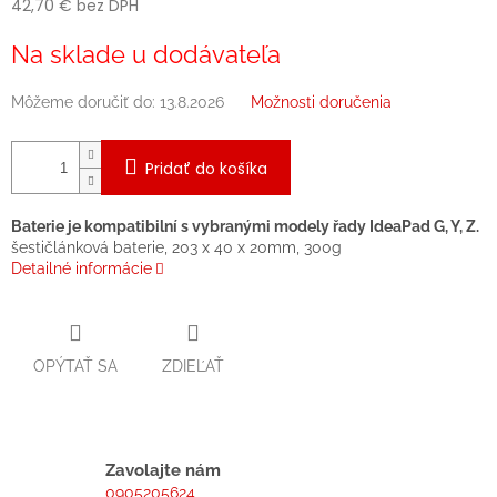
42,70 € bez DPH
Jednotková
Na sklade u dodávateľa
cena:
Môžeme doručiť do:
13.8.2026
Možnosti doručenia
Pridať do košíka
Baterie je kompatibilní s vybranými modely řady IdeaPad G, Y, Z.
šestičlánková baterie, 203 x 40 x 20mm, 300g
Detailné informácie
OPÝTAŤ SA
ZDIEĽAŤ
Zavolajte nám
0905205624