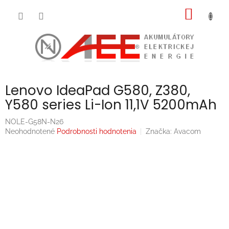
Prejsť
NÁKU
na
obsah
KOŠÍK
Lenovo IdeaPad G580, Z380,
Y580 series Li-Ion 11,1V 5200mAh
NOLE-G58N-N26
Priemerné
Neohodnotené
Podrobnosti hodnotenia
Značka:
Avacom
hodnotenie
produktu
je
0,0
z
5
hviezdičiek.