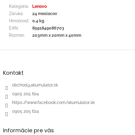
Kategória
:
Lenovo
Záruka
:
24 mesiacov
Hmotnosť
:
0.4 kg
EAN
:
8591849086703
Rozmer
:
203mm x 20mm x 40mm
Z
á
p
ä
Kontakt
t
i
obchod
@
akumulator.sk
e
0905 205 624
https://www.facebook.com/akumulator.sk
0905 205 624
Informácie pre vás