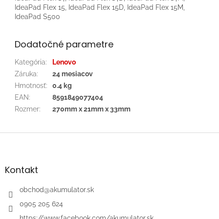
IdeaPad Flex 15, IdeaPad Flex 15D, IdeaPad Flex 15M,
IdeaPad S500
Dodatočné parametre
Kategória
:
Lenovo
Záruka
:
24 mesiacov
Hmotnosť
:
0.4 kg
EAN
:
8591849077404
Rozmer
:
270mm x 21mm x 33mm
Z
á
p
ä
Kontakt
t
i
obchod
@
akumulator.sk
e
0905 205 624
https://www.facebook.com/akumulator.sk