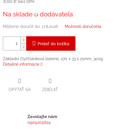
31,60 € bez DPH
Jednotková
Na sklade u dodávateľa
cena:
Môžeme doručiť do:
17.8.2026
Možnosti doručenia
Pridať do košíka
Základní čtyřčlánková baterie, 270 x 33 x 21mm, 300g
Detailné informácie
OPÝTAŤ SA
ZDIEĽAŤ
Zavolajte nám
0905205624