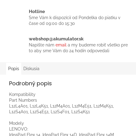
Hotline
Sme Vám k dispozícií od Pondelka do piatku v
čase od 09:00 do 15:30
webshop@akumulator.sk
Napíšte nám
email
a my budeme robiť všetko pre
to aby sme Vám do 24 hodín odpovedali
Popis
Diskusia
Podrobný popis
Kompatibility
Part Numbers
L12L4A01, L12L4K51, L12M4A01, L12M4E51, L12M4K51,
L12S4A01, L12S4E51, L12S4F01, L12S4K51
Modely
LENOVO:
IdeaPad Flex 14, IdeaPad Flex 14D, IdeaPad Flex 14M,