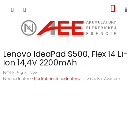
Prejsť
NÁKU
na
obsah
KOŠÍK
Lenovo IdeaPad S500, Flex 14 Li-
Ion 14,4V 2200mAh
NOLE-S500-N22
Priemerné
Neohodnotené
Podrobnosti hodnotenia
Značka:
Avacom
hodnotenie
produktu
je
0,0
z
5
hviezdičiek.