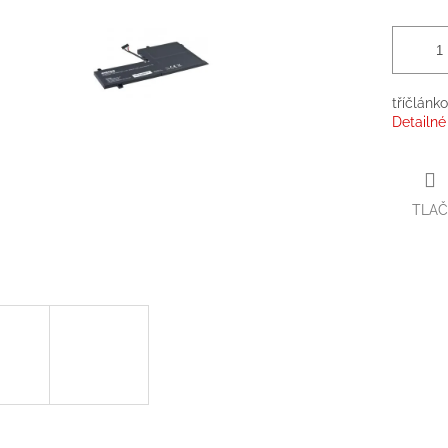
tříčlánk
Detailné
TLAČ