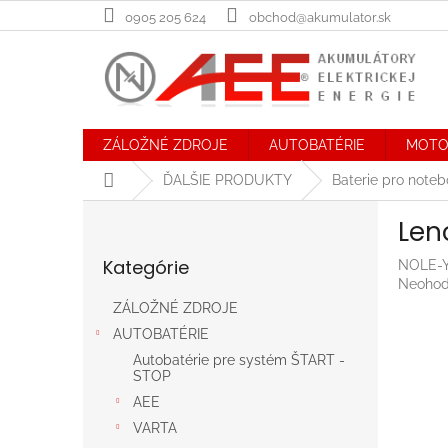
Prejsť
0905 205 624
obchod@akumulator.sk
na
obsah
ZÁLOŽNÉ ZDROJE
AUTOBATÉRIE
MOTO
Domov
ĎALŠIE PRODUKTY
Baterie pro note
B
Len
o
Preskočiť
č
Kategórie
NOLE-Y
kategórie
n
Prieme
Neohod
ý
hodnot
ZÁLOŽNÉ ZDROJE
p
produk
AUTOBATÉRIE
a
je
n
0,0
Autobatérie pre systém ŠTART -
STOP
z
e
5
AEE
l
hviezdič
VARTA