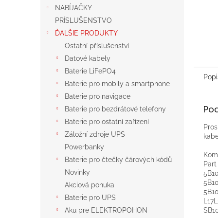
NABÍJAČKY
PRÍSLUŠENSTVO
ĎALŠIE PRODUKTY
Ostatní příslušenství
Datové kabely
Baterie LiFePO4
Popi
Baterie pro mobily a smartphone
Baterie pro navigace
Po
Baterie pro bezdrátové telefony
Baterie pro ostatní zařízení
Pros
Záložní zdroje UPS
kabe
Powerbanky
Komp
Baterie pro čtečky čárových kódů
Par
Novinky
5B10
5B10
Akciová ponuka
5B1
Baterie pro UPS
L17L
SB1
Aku pre ELEKTROPOHON