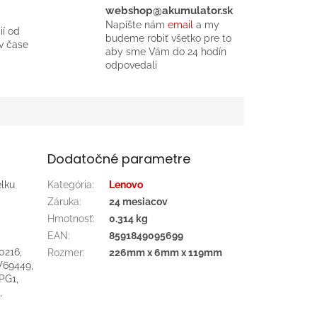
webshop@akumulator.sk
Napíšte nám
email
a my
ií od
budeme robiť všetko pre to
v čase
aby sme Vám do 24 hodín
odpovedali
Dodatočné parametre
élku
Kategória
:
Lenovo
Záruka
:
24 mesiacov
Hmotnosť
:
0.314 kg
EAN
:
8591849095699
0216,
Rozmer
:
226mm x 6mm x 119mm
W69449,
PG1,
,