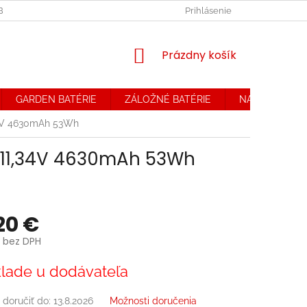
OBCHODNÉ PODMIENKY. REKLAMAČNÝ PORIADOK
Prihlásenie
OCHRANA OSOB
NÁKUPNÝ
Prázdny košík
KOŠÍK
GARDEN BATÉRIE
ZÁLOŽNÉ BATÉRIE
NABÍJAČKY
,34V 4630mAh 53Wh
l 11,34V 4630mAh 53Wh
20 €
 bez DPH
ová
lade u dodávateľa
doručiť do:
13.8.2026
Možnosti doručenia