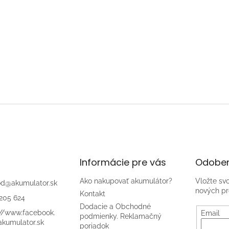
Informácie pre vás
Odober
Ako nakupovať akumulátor?
Vložte sv
od
@
akumulator.sk
nových pr
Kontakt
205 624
Dodacie a Obchodné
://www.facebook.
Email
podmienky. Reklamačný
kumulator.sk
poriadok