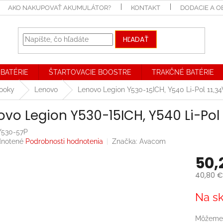
AKO NAKUPOVAŤ AKUMULÁTOR?
KONTAKT
DODACIE A 
HĽADAŤ
BATÉRIE
ŠTARTOVACIE BOOSTRE
TRAKČNÉ BATÉRIE
booky
Lenovo
Lenovo Legion Y530-15ICH, Y540 Li-Pol 11
ovo Legion Y530-15ICH, Y540 Li-Po
530-57P
rné
notené
Podrobnosti hodnotenia
Značka:
Avacom
enie
50,
tu
40,80 €
Jednotk
Na sk
cena:
iek.
Môžeme 