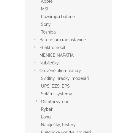
Apple
MSI
Rozšiřující baterie
Sony
Toshiba
Baterie pro radiostanice
ELektromobil
MENIČE NAPÄTIA
Nabíječky
Olověné akumulátory
Svítilny, hračky, modeláři
UPS, EZS, EPS
Solární systémy
Ostatní výrobci
Rybáři
Long
Nabíječky, testery
Elektrická vozítka pro děti