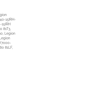
gion
540-15IRH-
0-15IRH
0 81T3,
0, Legion
Legion
 Y7000-
60 81LF,