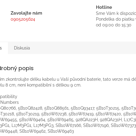
Hotline
Zavolajte nám
Sme Vám k dispozíc
0905205624
Pondelka do piatku 
od 09:00 do 15:30
s
Diskusia
drobný popis
ím zkontrolujte délku kabelu u Vaší původní baterie, tato verze má d
lu 8 cm, není kompatibilní s délkou 9 cm.
atibility
t Numbers
Q80766, 5B10Q82428, 5B10Q88561, 5B10Q93417, 5B10T30215, 5B10T3
T30218, 5B10T30219, 5B10W67238, 5B10W67419, 5B10W67420, 5B10
0W69455, 5B10W69464, 5B10W69465, 928QA223H, 928QA231H, L17C3
3PG1, L17M3PG1, L17M3PG3, SB10W67166, SB10W67196, SB10W67373
0W69448, SB10W69462, SB10W69463