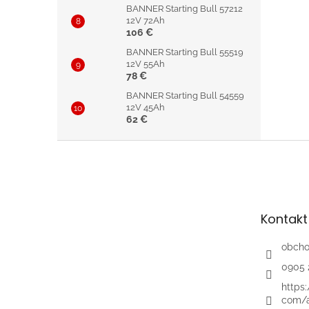
BANNER Starting Bull 57212
12V 72Ah
106 €
BANNER Starting Bull 55519
12V 55Ah
78 €
BANNER Starting Bull 54559
12V 45Ah
62 €
Z
á
p
ä
t
Kontakt
i
e
obch
0905 
https
com/a