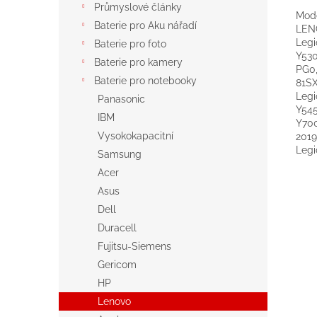
Průmyslové články
Mod
Baterie pro Aku nářadí
LEN
Legi
Baterie pro foto
Y530
Baterie pro kamery
PG0,
Baterie pro notebooky
81SX
Legi
Panasonic
Y545
IBM
Y700
Vysokokapacitní
2019
Legi
Samsung
Acer
Asus
Dell
Duracell
Fujitsu-Siemens
Gericom
HP
Lenovo