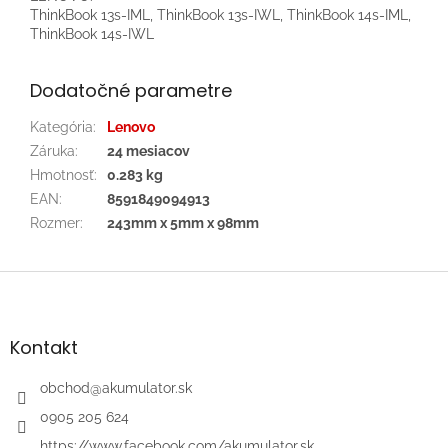
ThinkBook 13s-IML, ThinkBook 13s-IWL, ThinkBook 14s-IML,
ThinkBook 14s-IWL
Dodatočné parametre
Kategória
:
Lenovo
Záruka
:
24 mesiacov
Hmotnosť
:
0.283 kg
EAN
:
8591849094913
Rozmer
:
243mm x 5mm x 98mm
Z
á
p
ä
Kontakt
t
i
obchod
@
akumulator.sk
e
0905 205 624
https://www.facebook.com/akumulator.sk