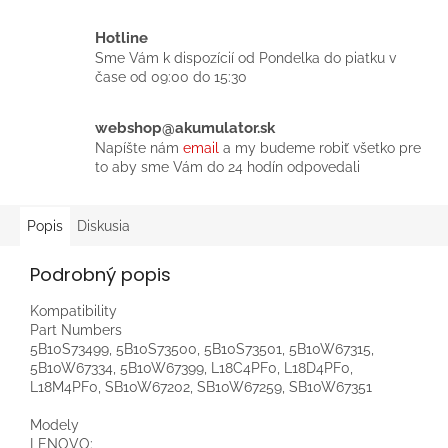
Hotline
Sme Vám k dispozícií od Pondelka do piatku v
čase od 09:00 do 15:30
webshop@akumulator.sk
Napíšte nám
email
a my budeme robiť všetko pre
to aby sme Vám do 24 hodín odpovedali
Popis
Diskusia
Podrobný popis
Kompatibility
Part Numbers
5B10S73499, 5B10S73500, 5B10S73501, 5B10W67315,
5B10W67334, 5B10W67399, L18C4PF0, L18D4PF0,
L18M4PF0, SB10W67202, SB10W67259, SB10W67351
Modely
LENOVO: