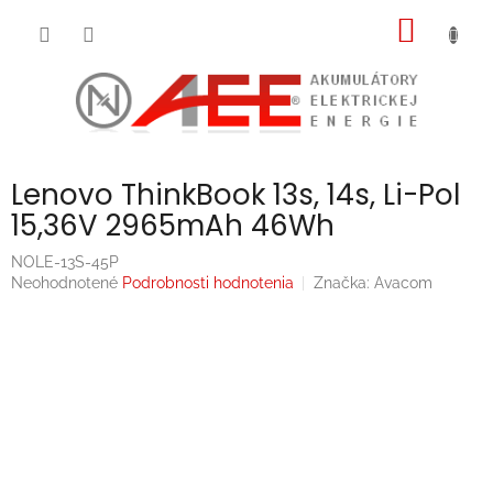
Prejsť
NÁKU
na
obsah
KOŠÍK
Lenovo ThinkBook 13s, 14s, Li-Pol
15,36V 2965mAh 46Wh
NOLE-13S-45P
Priemerné
Neohodnotené
Podrobnosti hodnotenia
Značka:
Avacom
hodnotenie
produktu
je
0,0
z
5
hviezdičiek.