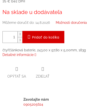
35 € bez DPH
Jednotková
Na sklade u dodávateľa
cena:
Môžeme doručiť do:
14.8.2026
Možnosti doručenia
Pridať do košíka
čtyřčlánková baterie, 243,00 x 97,80 x 5,00mm, 183g
Detailné informácie
OPÝTAŤ SA
ZDIEĽAŤ
Zavolajte nám
0905205624