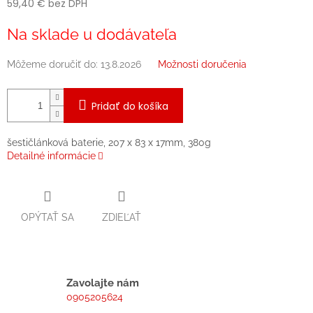
59,40 € bez DPH
Jednotková
Na sklade u dodávateľa
cena:
Môžeme doručiť do:
13.8.2026
Možnosti doručenia
Pridať do košíka
šestičlánková baterie, 207 x 83 x 17mm, 380g
Detailné informácie
OPÝTAŤ SA
ZDIEĽAŤ
Zavolajte nám
0905205624