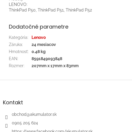
LENOVO:
ThinkPad P50, ThinkPad P51, ThinkPad P52
Dodatočné parametre
Kategória
:
Lenovo
Záruka
:
24 mesiacov
Hmotnosť
:
0.48 kg
EAN
:
8591849093848
Rozmer
:
207mm x 17mm x 83mm
Z
á
p
ä
Kontakt
t
i
obchod
@
akumulator.sk
e
0905 205 624
https://www.facebook.com/akumulator.sk