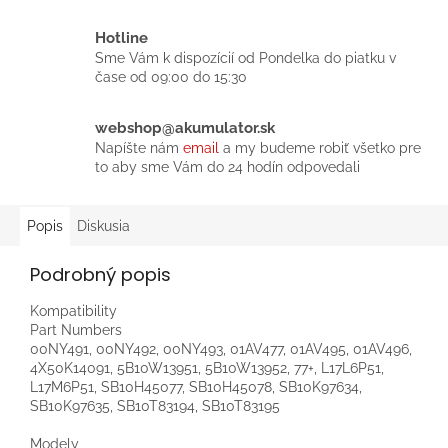
Hotline
Sme Vám k dispozícií od Pondelka do piatku v
čase od 09:00 do 15:30
webshop@akumulator.sk
Napíšte nám
email
a my budeme robiť všetko pre
to aby sme Vám do 24 hodín odpovedali
Popis
Diskusia
Podrobný popis
Kompatibility
Part Numbers
00NY491, 00NY492, 00NY493, 01AV477, 01AV495, 01AV496,
4X50K14091, 5B10W13951, 5B10W13952, 77+, L17L6P51,
L17M6P51, SB10H45077, SB10H45078, SB10K97634,
SB10K97635, SB10T83194, SB10T83195
Modely