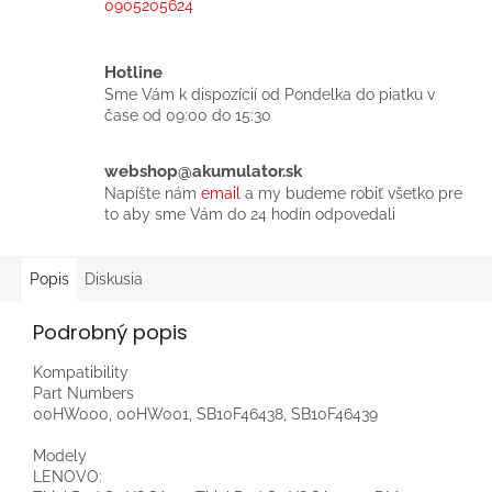
0905205624
Hotline
Sme Vám k dispozícií od Pondelka do piatku v
čase od 09:00 do 15:30
webshop@akumulator.sk
Napíšte nám
email
a my budeme robiť všetko pre
to aby sme Vám do 24 hodín odpovedali
Popis
Diskusia
Podrobný popis
Kompatibility
Part Numbers
00HW000, 00HW001, SB10F46438, SB10F46439
Modely
LENOVO: