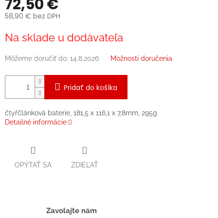
72,50 €
58,90 € bez DPH
Jednotková
Na sklade u dodávateľa
cena:
Môžeme doručiť do:
14.8.2026
Možnosti doručenia
Pridať do košíka
čtyřčlánková baterie, 181,5 x 116,1 x 7,8mm, 295g
Detailné informácie
OPÝTAŤ SA
ZDIEĽAŤ
Zavolajte nám