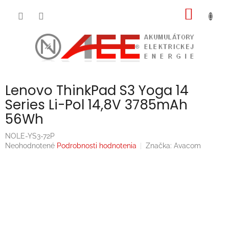
Prejsť
NÁKU
na
obsah
KOŠÍK
Lenovo ThinkPad S3 Yoga 14
Series Li-Pol 14,8V 3785mAh
56Wh
NOLE-YS3-72P
Priemerné
Neohodnotené
Podrobnosti hodnotenia
Značka:
Avacom
hodnotenie
produktu
je
0,0
z
5
hviezdičiek.