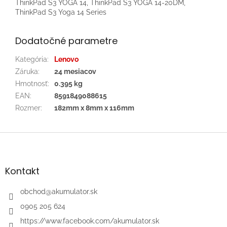
ThinkPad S3 YOGA 14, ThinkPad S3 YOGA 14-20DM,
ThinkPad S3 Yoga 14 Series
Dodatočné parametre
Kategória
:
Lenovo
Záruka
:
24 mesiacov
Hmotnosť
:
0.395 kg
EAN
:
8591849088615
Rozmer
:
182mm x 8mm x 116mm
Z
á
p
ä
Kontakt
t
i
obchod
@
akumulator.sk
e
0905 205 624
https://www.facebook.com/akumulator.sk