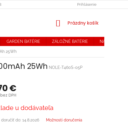
OBCHODNÉ PODMIENKY. REKLAMAČNÝ PORIADOK
Prihlásenie
OCHRANA OSOB
NÁKUPNÝ
Prázdny košík
KOŠÍK
GARDEN BATÉRIE
ZÁLOŽNÉ BATÉRIE
NABÍJAČKY
mAh 25Wh
 2200mAh 25Wh
NOLE-T460S-05P
70 €
 bez DPH
ová
lade u dodávateľa
doručiť do:
14.8.2026
Možnosti doručenia