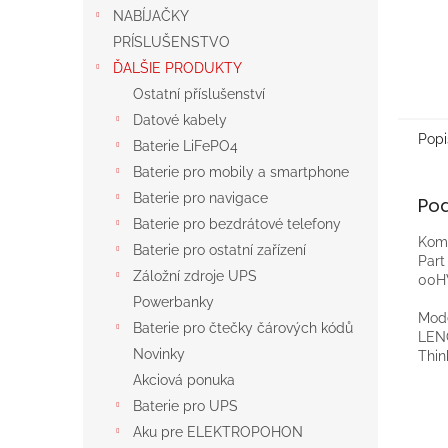
NABÍJAČKY
PRÍSLUŠENSTVO
ĎALŠIE PRODUKTY
Ostatní příslušenství
Datové kabely
Popi
Baterie LiFePO4
Baterie pro mobily a smartphone
Baterie pro navigace
Po
Baterie pro bezdrátové telefony
Komp
Baterie pro ostatní zařízení
Par
Záložní zdroje UPS
00H
Powerbanky
Mod
Baterie pro čtečky čárových kódů
LEN
Novinky
Thin
Akciová ponuka
Baterie pro UPS
Aku pre ELEKTROPOHON