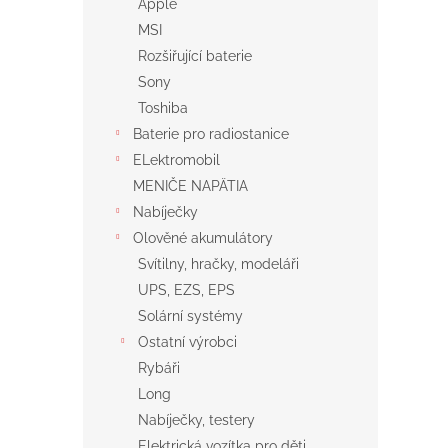
Apple
MSI
Rozšiřující baterie
Sony
Toshiba
Baterie pro radiostanice
ELektromobil
MENIČE NAPÄTIA
Nabíječky
Olověné akumulátory
Svítilny, hračky, modeláři
UPS, EZS, EPS
Solární systémy
Ostatní výrobci
Rybáři
Long
Nabíječky, testery
Elektrická vozítka pro děti