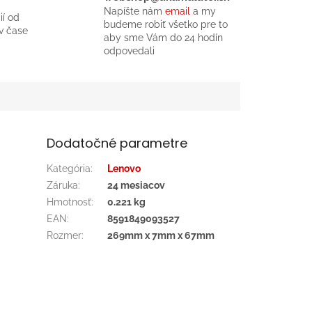
Napíšte nám
email
a my
ií od
budeme robiť všetko pre to
v čase
aby sme Vám do 24 hodín
odpovedali
Dodatočné parametre
Kategória
:
Lenovo
Záruka
:
24 mesiacov
Hmotnosť
:
0.221 kg
EAN
:
8591849093527
Rozmer
:
269mm x 7mm x 67mm