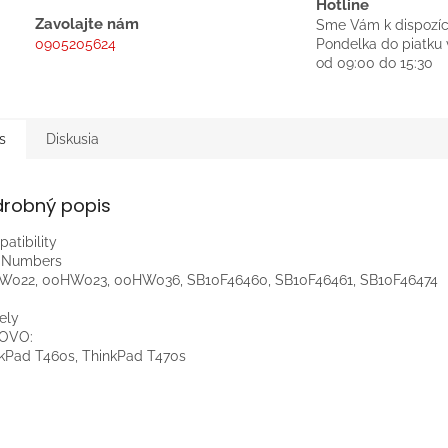
Hotline
Zavolajte nám
Sme Vám k dispozíc
0905205624
Pondelka do piatku 
od 09:00 do 15:30
s
Diskusia
drobný popis
atibility
t Numbers
W022, 00HW023, 00HW036, SB10F46460, SB10F46461, SB10F46474
ely
OVO:
kPad T460s, ThinkPad T470s