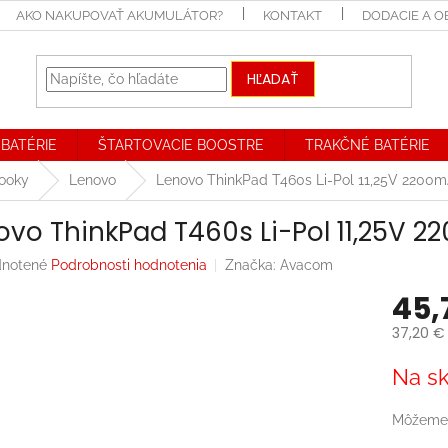
AKO NAKUPOVAŤ AKUMULÁTOR?
KONTAKT
DODACIE A 
HĽADAŤ
BATÉRIE
ŠTARTOVACIE BOOSTRE
TRAKČNÉ BATÉRIE
booky
Lenovo
Lenovo ThinkPad T460s Li-Pol 11,25V 2200
ovo ThinkPad T460s Li-Pol 11,25V
rné
notené
Podrobnosti hodnotenia
Značka:
Avacom
enie
45,
tu
37,20 €
Jednotk
Na sk
cena:
iek.
Môžeme 