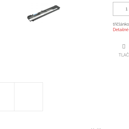
tříčlánk
Detailné
TLAČ