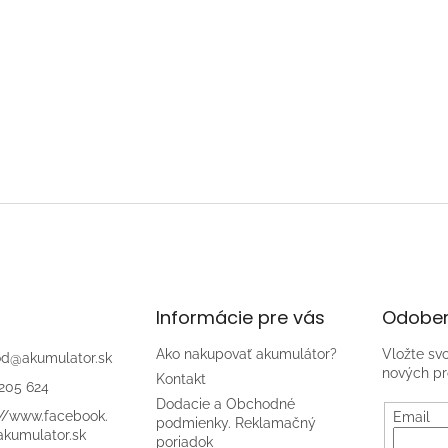
Informácie pre vás
Odober
Ako nakupovať akumulátor?
Vložte sv
od
@
akumulator.sk
nových pr
Kontakt
205 624
Dodacie a Obchodné
://www.facebook.
Email
podmienky. Reklamačný
kumulator.sk
poriadok