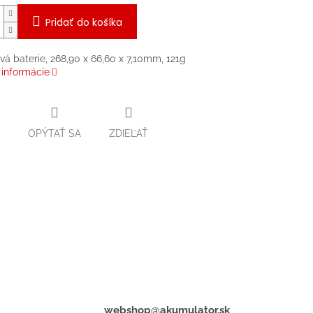
Pridať do košíka
ová baterie, 268,90 x 66,60 x 7,10mm, 121g
 informácie
OPÝTAŤ SA
ZDIEĽAŤ
webshop@akumulator.sk