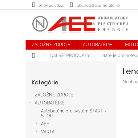
Prejsť
0905 205 624
obchod@akumulator.sk
na
obsah
ZÁLOŽNÉ ZDROJE
AUTOBATÉRIE
MOTO
Domov
ĎALŠIE PRODUKTY
Baterie pro note
B
Len
o
Preskočiť
č
Kategórie
Prieme
Neohod
kategórie
n
hodnot
ý
produk
ZÁLOŽNÉ ZDROJE
p
je
AUTOBATÉRIE
a
0,0
n
z
Autobatérie pre systém ŠTART -
STOP
5
e
hviezdič
AEE
l
VARTA