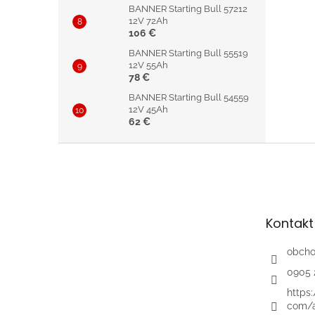
BANNER Starting Bull 57212
12V 72Ah
106 €
BANNER Starting Bull 55519
12V 55Ah
78 €
BANNER Starting Bull 54559
12V 45Ah
62 €
Z
á
p
ä
t
Kontakt
i
e
obch
0905 
https
com/a