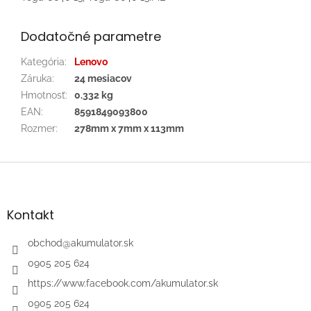
Dodatočné parametre
Kategória
:
Lenovo
Záruka
:
24 mesiacov
Hmotnosť
:
0.332 kg
EAN
:
8591849093800
Rozmer
:
278mm x 7mm x 113mm
Z
á
p
ä
Kontakt
t
i
obchod
@
akumulator.sk
e
0905 205 624
https://www.facebook.com/akumulator.sk
0905 205 624