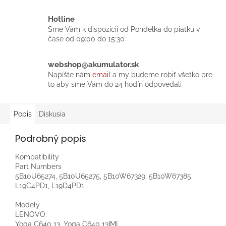
Hotline
Sme Vám k dispozícií od Pondelka do piatku v
čase od 09:00 do 15:30
webshop@akumulator.sk
Napíšte nám
email
a my budeme robiť všetko pre
to aby sme Vám do 24 hodín odpovedali
Popis
Diskusia
Podrobný popis
Kompatibility
Part Numbers
5B10U65274, 5B10U65275, 5B10W67329, 5B10W67385,
L19C4PD1, L19D4PD1
Modely
LENOVO:
Yoga C640 13, Yoga C640 13IML