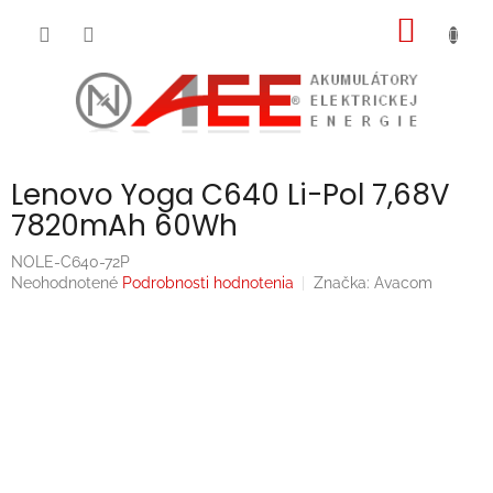
Prejsť
NÁKU
na
obsah
KOŠÍK
Lenovo Yoga C640 Li-Pol 7,68V
7820mAh 60Wh
NOLE-C640-72P
Priemerné
Neohodnotené
Podrobnosti hodnotenia
Značka:
Avacom
hodnotenie
produktu
je
0,0
z
5
hviezdičiek.