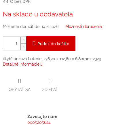
44 € bez DPH
Jednotková
Na sklade u dodávateľa
cena:
Môžeme doručiť do:
14.8.2026
Možnosti doručenia
Pridať do košíka
čtyřčlánková baterie, 278,20 x 112,80 x 6,80mm, 232g
Detailné informácie
OPÝTAŤ SA
ZDIEĽAŤ
Zavolajte nám
0905205624