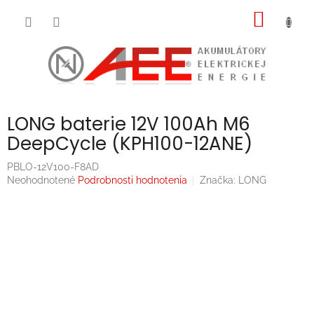
Prejsť
NÁKU
na
obsah
KOŠÍK
LONG baterie 12V 100Ah M6
DeepCycle (KPH100-12ANE)
PBLO-12V100-F8AD
Priemerné
Neohodnotené
Podrobnosti hodnotenia
Značka:
LONG
hodnotenie
produktu
je
0,0
z
5
hviezdičiek.