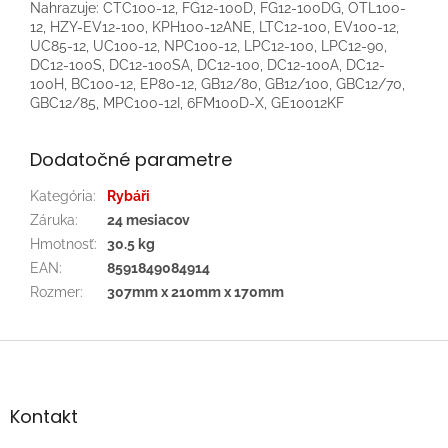
Nahrazuje: CTC100-12, FG12-100D, FG12-100DG, OTL100-
12, HZY-EV12-100, KPH100-12ANE, LTC12-100, EV100-12,
UC85-12, UC100-12, NPC100-12, LPC12-100, LPC12-90,
DC12-100S, DC12-100SA, DC12-100, DC12-100A, DC12-
100H, BC100-12, EP80-12, GB12/80, GB12/100, GBC12/70,
GBC12/85, MPC100-12I, 6FM100D-X, GE10012KF
Dodatočné parametre
Kategória
:
Rybáři
Záruka
:
24 mesiacov
Hmotnosť
:
30.5 kg
EAN
:
8591849084914
Rozmer
:
307mm x 210mm x 170mm
Z
á
p
ä
Kontakt
t