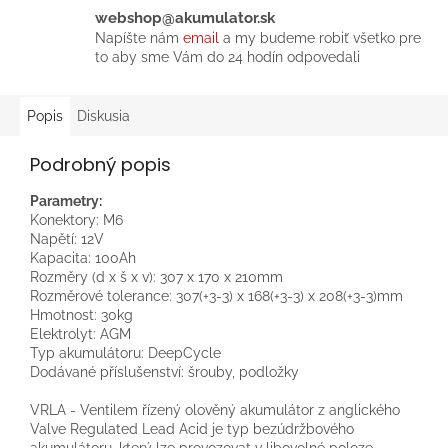
webshop@akumulator.sk
Napíšte nám
email
a my budeme robiť všetko pre
to aby sme Vám do 24 hodín odpovedali
Popis
Diskusia
Podrobný popis
Parametry:
Konektory: M6
Napětí: 12V
Kapacita: 100Ah
Rozměry (d x š x v): 307 x 170 x 210mm
Rozměrové tolerance: 307(+3-3) x 168(+3-3) x 208(+3-3)mm
Hmotnost: 30kg
Elektrolyt: AGM
Typ akumulátoru: DeepCycle
Dodávané příslušenství: šrouby, podložky
VRLA - Ventilem řízený olověný akumulátor z anglického
Valve Regulated Lead Acid je typ bezúdržbového
akumulátoru, který lze provozovat v libovolné poloze,