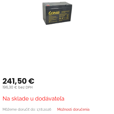
241,50 €
196,30 € bez DPH
Jednotková
Na sklade u dodávateľa
cena:
Môžeme doručiť do:
17.8.2026
Možnosti doručenia