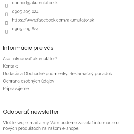
i
obchod
@
akumulator.sk
e
0905 205 624
https://www.facebook.com/akumulator.sk
0905 205 624
Informácie pre vás
Ako nakupovať akumulátor?
Kontakt
Dodacie a Obchodné podmienky. Reklamačný poriadok
Ochrana osobných údajov
Pripravujeme
Odoberať newsletter
Vložte svoj e-mail a my Vám budeme zasielať informácie o
nových produktoch na našom e-shope.