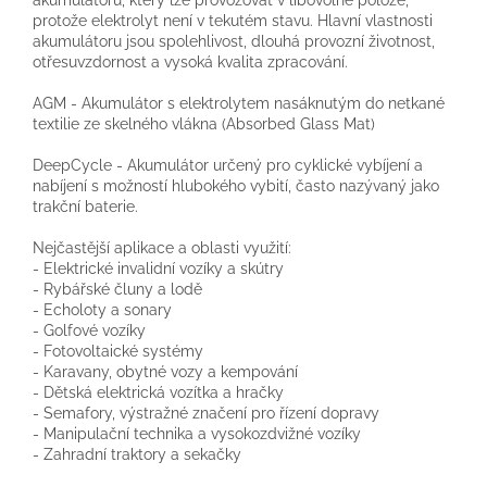
protože elektrolyt není v tekutém stavu. Hlavní vlastnosti
akumulátoru jsou spolehlivost, dlouhá provozní životnost,
otřesuvzdornost a vysoká kvalita zpracování.
AGM - Akumulátor s elektrolytem nasáknutým do netkané
textilie ze skelného vlákna (Absorbed Glass Mat)
DeepCycle - Akumulátor určený pro cyklické vybíjení a
nabíjení s možností hlubokého vybití, často nazývaný jako
trakční baterie.
Nejčastější aplikace a oblasti využití:
- Elektrické invalidní vozíky a skútry
- Rybářské čluny a lodě
- Echoloty a sonary
- Golfové vozíky
- Fotovoltaické systémy
- Karavany, obytné vozy a kempování
- Dětská elektrická vozítka a hračky
- Semafory, výstražné značení pro řízení dopravy
- Manipulační technika a vysokozdvižné vozíky
- Zahradní traktory a sekačky