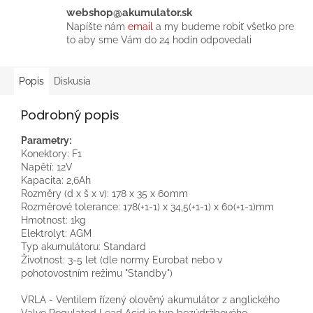
webshop@akumulator.sk
Napíšte nám
email
a my budeme robiť všetko pre
to aby sme Vám do 24 hodín odpovedali
Popis
Diskusia
Podrobný popis
Parametry:
Konektory: F1
Napětí: 12V
Kapacita: 2,6Ah
Rozměry (d x š x v): 178 x 35 x 60mm
Rozměrové tolerance: 178(+1-1) x 34,5(+1-1) x 60(+1-1)mm
Hmotnost: 1kg
Elektrolyt: AGM
Typ akumulátoru: Standard
Životnost: 3-5 let (dle normy Eurobat nebo v
pohotovostním režimu "Standby")
VRLA - Ventilem řízený olověný akumulátor z anglického
Valve Regulated Lead Acid je typ bezúdržbového