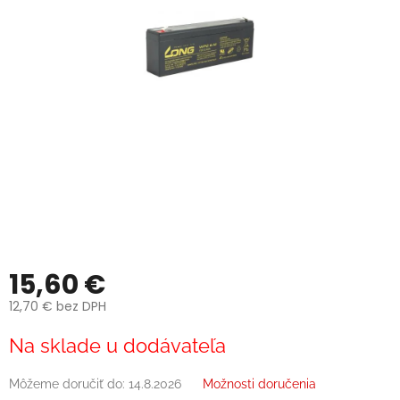
15,60 €
12,70 € bez DPH
Jednotková
Na sklade u dodávateľa
cena:
Môžeme doručiť do:
14.8.2026
Možnosti doručenia