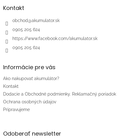
p
ä
Kontakt
t
i
obchod
@
akumulator.sk
e
0905 205 624
https://www.facebook.com/akumulator.sk
0905 205 624
Informácie pre vás
Ako nakupovať akumulátor?
Kontakt
Dodacie a Obchodné podmienky. Reklamačný poriadok
Ochrana osobných údajov
Pripravujeme
Odoberať newsletter