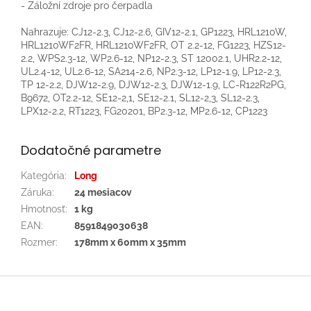
- Záložní zdroje pro čerpadla
Nahrazuje: CJ12-2.3, CJ12-2.6, GIV12-2.1, GP1223, HRL1210W,
HRL1210WF2FR, HRL1210WF2FR, OT 2.2-12, FG1223, HZS12-
2.2, WPS2.3-12, WP2.6-12, NP12-2.3, ST 12002.1, UHR2.2-12,
UL2.4-12, UL2.6-12, SA214-2.6, NP2.3-12, LP12-1.9, LP12-2.3,
TP 12-2.2, DJW12-2.9, DJW12-2.3, DJW12-1.9, LC-R122R2PG,
B9672, OT2.2-12, SE12-2,1, SE12-2.1, SL12-2,3, SL12-2.3,
LPX12-2.2, RT1223, FG20201, BP2.3-12, MP2.6-12, CP1223
Dodatočné parametre
Kategória
:
Long
Záruka
:
24 mesiacov
Hmotnosť
:
1 kg
EAN
:
8591849030638
Rozmer
:
178mm x 60mm x 35mm
Z
á