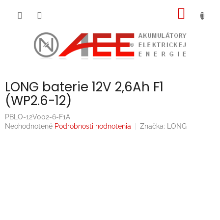
Prejsť
NÁKU
na
obsah
KOŠÍK
LONG baterie 12V 2,6Ah F1
(WP2.6-12)
PBLO-12V002-6-F1A
Priemerné
Neohodnotené
Podrobnosti hodnotenia
Značka:
LONG
hodnotenie
produktu
je
0,0
z
5
hviezdičiek.