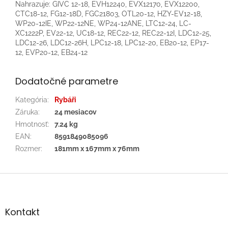
Nahrazuje: GIVC 12-18, EVH12240, EVX12170, EVX12200,
CTC18-12, FG12-18D, FGC21803, OTL20-12, HZY-EV12-18,
WP20-12IE, WP22-12NE, WP24-12ANE, LTC12-24, LC-
XC1222P, EV22-12, UC18-12, REC22-12, REC22-12I, LDC12-25,
LDC12-26, LDC12-26H, LPC12-18, LPC12-20, EB20-12, EP17-
12, EVP20-12, EB24-12
Dodatočné parametre
Kategória
:
Rybáři
Záruka
:
24 mesiacov
Hmotnosť
:
7.24 kg
EAN
:
8591849085096
Rozmer
:
181mm x 167mm x 76mm
Z
á
p
ä
Kontakt
t