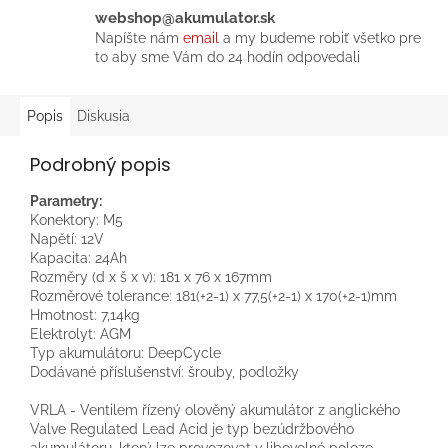
webshop@akumulator.sk
Napíšte nám
email
a my budeme robiť všetko pre
to aby sme Vám do 24 hodín odpovedali
Popis
Diskusia
Podrobný popis
Parametry:
Konektory: M5
Napětí: 12V
Kapacita: 24Ah
Rozměry (d x š x v): 181 x 76 x 167mm
Rozměrové tolerance: 181(+2-1) x 77,5(+2-1) x 170(+2-1)mm
Hmotnost: 7,14kg
Elektrolyt: AGM
Typ akumulátoru: DeepCycle
Dodávané příslušenství: šrouby, podložky
VRLA - Ventilem řízený olověný akumulátor z anglického
Valve Regulated Lead Acid je typ bezúdržbového
akumulátoru, který lze provozovat v libovolné poloze,