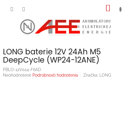
Prejsť
NÁKU
na
obsah
KOŠÍK
LONG baterie 12V 24Ah M5
DeepCycle (WP24-12ANE)
PBLO-12V024-F6AD
Priemerné
Neohodnotené
Podrobnosti hodnotenia
Značka:
LONG
hodnotenie
produktu
je
0,0
z
5
hviezdičiek.