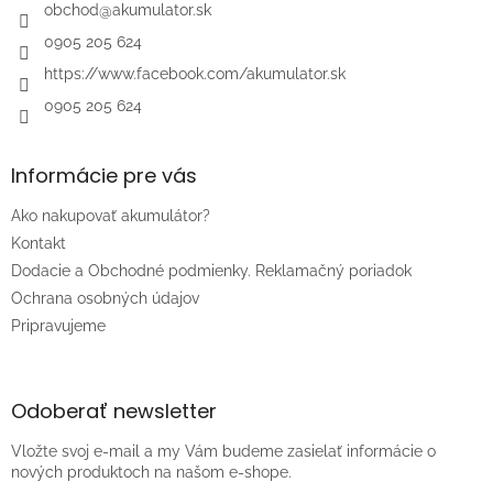
i
obchod
@
akumulator.sk
e
0905 205 624
https://www.facebook.com/akumulator.sk
0905 205 624
Informácie pre vás
Ako nakupovať akumulátor?
Kontakt
Dodacie a Obchodné podmienky. Reklamačný poriadok
Ochrana osobných údajov
Pripravujeme
Odoberať newsletter
Vložte svoj e-mail a my Vám budeme zasielať informácie o
nových produktoch na našom e-shope.