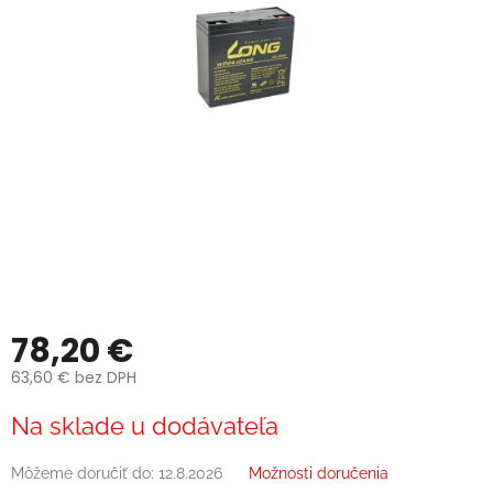
78,20 €
63,60 € bez DPH
Jednotková
Na sklade u dodávateľa
cena:
Môžeme doručiť do:
12.8.2026
Možnosti doručenia