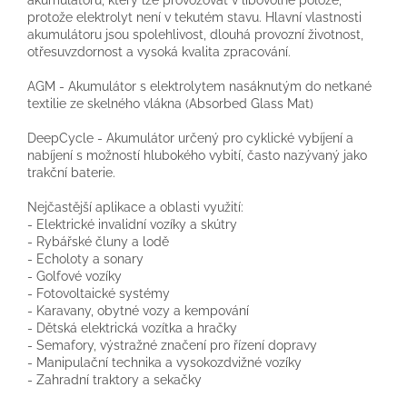
protože elektrolyt není v tekutém stavu. Hlavní vlastnosti
akumulátoru jsou spolehlivost, dlouhá provozní životnost,
otřesuvzdornost a vysoká kvalita zpracování.
AGM - Akumulátor s elektrolytem nasáknutým do netkané
textilie ze skelného vlákna (Absorbed Glass Mat)
DeepCycle - Akumulátor určený pro cyklické vybíjení a
nabíjení s možností hlubokého vybití, často nazývaný jako
trakční baterie.
Nejčastější aplikace a oblasti využití:
- Elektrické invalidní vozíky a skútry
- Rybářské čluny a lodě
- Echoloty a sonary
- Golfové vozíky
- Fotovoltaické systémy
- Karavany, obytné vozy a kempování
- Dětská elektrická vozítka a hračky
- Semafory, výstražné značení pro řízení dopravy
- Manipulační technika a vysokozdvižné vozíky
- Zahradní traktory a sekačky