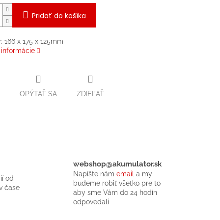
Pridať do košíka
: 166 x 175 x 125mm
 informácie
OPÝTAŤ SA
ZDIEĽAŤ
webshop@akumulator.sk
Napíšte nám
email
a my
ií od
budeme robiť všetko pre to
v čase
aby sme Vám do 24 hodín
odpovedali