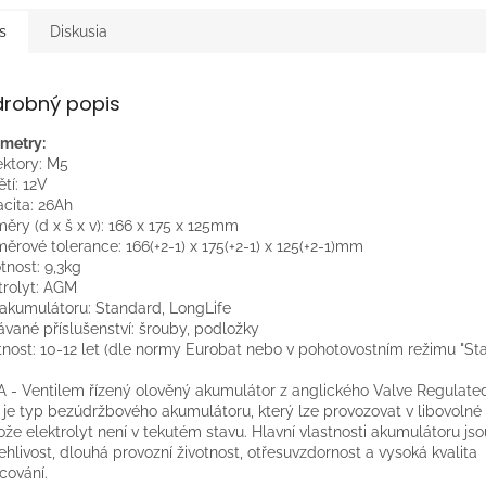
s
Diskusia
drobný popis
metry:
ktory: M5
tí: 12V
cita: 26Ah
ěry (d x š x v): 166 x 175 x 125mm
ěrové tolerance: 166(+2-1) x 175(+2-1) x 125(+2-1)mm
nost: 9,3kg
trolyt: AGM
akumulátoru: Standard, LongLife
vané příslušenství: šrouby, podložky
tnost: 10-12 let (dle normy Eurobat nebo v pohotovostním režimu "St
 - Ventilem řízený olověný akumulátor z anglického Valve Regulate
 je typ bezúdržbového akumulátoru, který lze provozovat v libovolné
ože elektrolyt není v tekutém stavu. Hlavní vlastnosti akumulátoru jso
ehlivost, dlouhá provozní životnost, otřesuvzdornost a vysoká kvalita
cování.