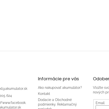
Informácie pre vás
Odober
Ako nakupovať akumulátor?
Vložte sv
od
@
akumulator.sk
nových pr
Kontakt
205 624
Dodacie a Obchodné
://www.facebook.
Email
podmienky. Reklamačný
kumulator.sk