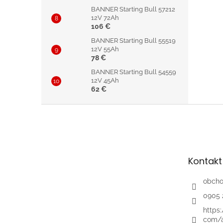
BANNER Starting Bull 57212
12V 72Ah
106 €
BANNER Starting Bull 55519
12V 55Ah
78 €
BANNER Starting Bull 54559
12V 45Ah
62 €
Z
á
p
ä
t
Kontakt
i
e
obch
0905 
https
com/a