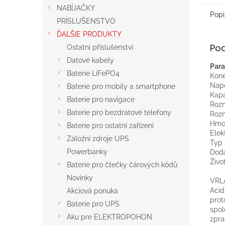
NABÍJAČKY
Popi
PRÍSLUŠENSTVO
ĎALŠIE PRODUKTY
Po
Ostatní příslušenství
Datové kabely
Para
Baterie LiFePO4
Kone
Napě
Baterie pro mobily a smartphone
Kapa
Baterie pro navigace
Rozm
Baterie pro bezdrátové telefony
Rozm
Hmot
Baterie pro ostatní zařízení
Elek
Záložní zdroje UPS
Typ 
Powerbanky
Dodá
Živo
Baterie pro čtečky čárových kódů
Novinky
VRLA
Acid
Akciová ponuka
prot
Baterie pro UPS
spol
Aku pre ELEKTROPOHON
zpra