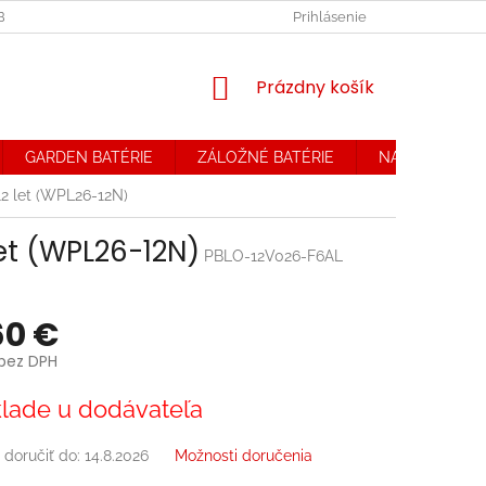
OBCHODNÉ PODMIENKY. REKLAMAČNÝ PORIADOK
Prihlásenie
OCHRANA OSOB
NÁKUPNÝ
Prázdny košík
KOŠÍK
GARDEN BATÉRIE
ZÁLOŽNÉ BATÉRIE
NABÍJAČKY
2 let (WPL26-12N)
let (WPL26-12N)
PBLO-12V026-F6AL
60 €
 bez DPH
ová
lade u dodávateľa
doručiť do:
14.8.2026
Možnosti doručenia