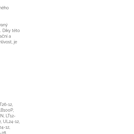
lného
vaný
. Díky této
ační a
ivost, je
T26-12,
LB100P,
N, LT12-
, UL24-12,
4-12,
-28,