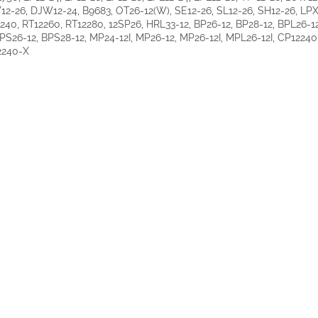
2-26, DJW12-24, B9683, OT26-12(W), SE12-26, SL12-26, SH12-26, LPX
240, RT12260, RT12280, 12SP26, HRL33-12, BP26-12, BP28-12, BPL26-1
BPS26-12, BPS28-12, MP24-12I, MP26-12, MP26-12I, MPL26-12I, CP12240
2240-X