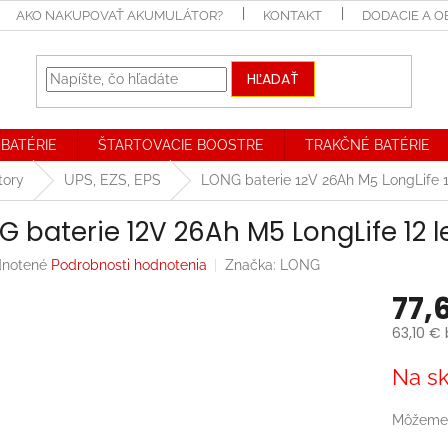
AKO NAKUPOVAŤ AKUMULÁTOR?
KONTAKT
DODACIE A 
HĽADAŤ
BATÉRIE
ŠTARTOVACIE BOOSTRE
TRAKČNÉ BATÉRIE
tory
UPS, EZS, EPS
LONG baterie 12V 26Ah M5 LongLife 1
G baterie 12V 26Ah M5 LongLife 12 
rné
notené
Podrobnosti hodnotenia
Značka:
LONG
enie
77,
tu
63,10 €
Jednotk
Na sk
cena:
iek.
Môžeme 