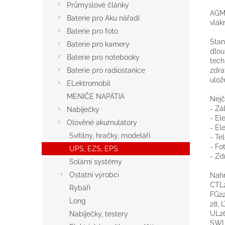
Průmyslové články
AGM 
Baterie pro Aku nářadí
vlák
Baterie pro foto
Stan
Baterie pro kamery
dlou
Baterie pro notebooky
tech
zdra
Baterie pro radiostanice
ulož
ELektromobil
MENIČE NAPÄTIA
Nejč
- Zá
Nabíječky
- El
Olověné akumulátory
- El
Svítilny, hračky, modeláři
- Te
- Fo
UPS, EZS, EPS
- Zd
Solární systémy
Ostatní výrobci
Nahr
CTL2
Rybáři
FG22
Long
28, 
UL26
Nabíječky, testery
SWL7