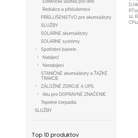
Elektrická vozítka pro děti
DJW1
Redukce a příslušenství
RT12
12, 
PRÍSLUŠENSTVO pre akumulátory
CP1
SLUŽBY
SOLÁRNE akumulátory
SOLÁRNE systémy
Spotřební baterie
Nabíjecí
Nenabíjecí
STANIČNÉ akumulátory a ŤAŽKÉ
TRAKCIE
ZÁLOŽNÉ ZDROJE A UPS
Aku pre DOPRAVNÉ ZNAČENIE
Tepelné čerpadlá
SLUŽBY
Top 10 produktov