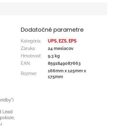
Dodatočné parametre
Kategória
:
UPS, EZS, EPS
Záruka
:
24 mesiacov
Hmotnosť
:
9.3 kg
EAN
:
8591849087663
166mm x 125mm x
Rozmer
:
175mm
andby")
d Lead
 poloze,
u