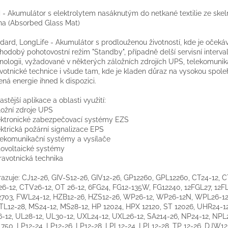
- Akumulátor s elektrolytem nasáknutým do netkané textilie ze ske
na (Absorbed Glass Mat)
dard, LongLife - Akumulátor s prodlouženou životností, kde je očeká
hodobý pohotovostní režim "Standby", případně delší servisní interval
nologii, vyžadované v některých záložních zdrojích UPS, telekomunik
votnické technice i všude tam, kde je kladen důraz na vysokou spolehl
ená energie ihned k dispozici.
astější aplikace a oblasti využití:
ložní zdroje UPS
ektronické zabezpečovací systémy EZS
ektrická požární signalizace EPS
lekomunikační systémy a vysílače
tovoltaické systémy
ravotnická technika
azuje: CJ12-26, GIV-S12-26, GIV12-26, GP12260, GPL12260, CT24-12, C
6-12, CTV26-12, OT 26-12, 6FG24, FG12-135W, FG12240, 12FGL27, 12F
703, FWL24-12, HZB12-26, HZS12-26, WP26-12, WP26-12N, WPL26-12
LTL12-28, MS24-12, MS28-12, HP 12024, HPX 12120, ST 12026, UHR24-12
-12, UL28-12, UL30-12, UXL24-12, UXL26-12, SA214-26, NP24-12, NPL2
50, LP12-24, LP12-26, LP12-28, LPL12-24, LPL12-28, TP 12-26, DJW12