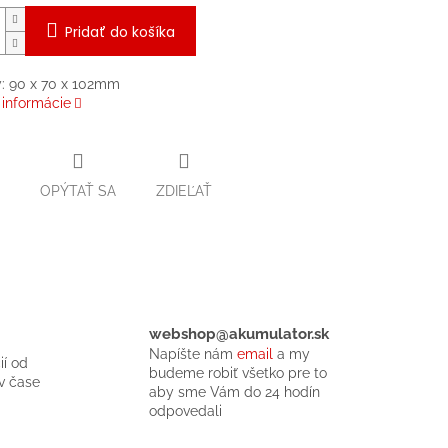
Pridať do košíka
: 90 x 70 x 102mm
 informácie
OPÝTAŤ SA
ZDIEĽAŤ
webshop@akumulator.sk
Napíšte nám
email
a my
ií od
budeme robiť všetko pre to
v čase
aby sme Vám do 24 hodín
odpovedali