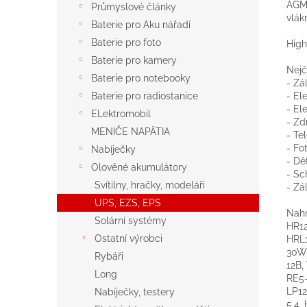
AGM 
Průmyslové články
vlák
Baterie pro Aku nářadí
Baterie pro foto
High
Baterie pro kamery
Nejč
Baterie pro notebooky
- Zá
- El
Baterie pro radiostanice
- El
ELektromobil
- Zd
MENIČE NAPÄTIA
- Te
- Fo
Nabíječky
- Dě
Olověné akumulátory
- Sc
Svítilny, hračky, modeláři
- Zá
UPS, EZS, EPS
Nahr
Solární systémy
HR1
Ostatní výrobci
HRL1
30W,
Rybáři
12B,
Long
RE5-
LP12
Nabíječky, testery
5.4,