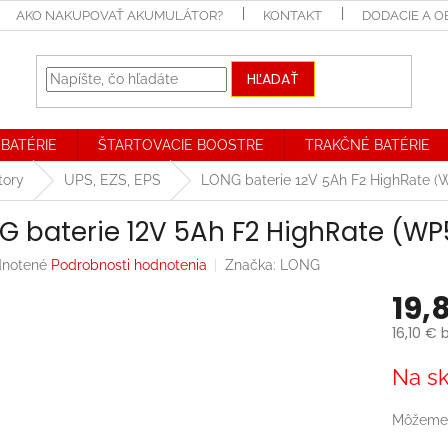
AKO NAKUPOVAŤ AKUMULÁTOR?
KONTAKT
DODACIE A 
HĽADAŤ
BATÉRIE
ŠTARTOVACIE BOOSTRE
TRAKČNÉ BATÉRIE
tory
UPS, EZS, EPS
LONG baterie 12V 5Ah F2 HighRate 
G baterie 12V 5Ah F2 HighRate (WP
rné
notené
Podrobnosti hodnotenia
Značka:
LONG
enie
19,
tu
16,10 € 
Jednotk
Na sk
cena:
iek.
Môžeme 