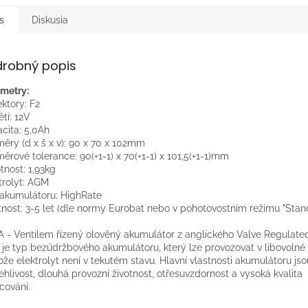
s
Diskusia
drobný popis
metry:
ktory: F2
tí: 12V
cita: 5,0Ah
ěry (d x š x v): 90 x 70 x 102mm
ěrové tolerance: 90(+1-1) x 70(+1-1) x 101,5(+1-1)mm
nost: 1,93kg
trolyt: AGM
akumulátoru: HighRate
tnost: 3-5 let (dle normy Eurobat nebo v pohotovostním režimu "Stan
 - Ventilem řízený olověný akumulátor z anglického Valve Regulate
 je typ bezúdržbového akumulátoru, který lze provozovat v libovolné
ože elektrolyt není v tekutém stavu. Hlavní vlastnosti akumulátoru jso
ehlivost, dlouhá provozní životnost, otřesuvzdornost a vysoká kvalita
cování.