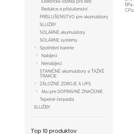
Elektrická vozítka pro děti
BP4-
Redukce a příslušenství
CP1
PRÍSLUŠENSTVO pre akumulátory
SLUŽBY
SOLÁRNE akumulátory
SOLÁRNE systémy
Spotřební baterie
Nabíjecí
Nenabíjecí
STANIČNÉ akumulátory a ŤAŽKÉ
TRAKCIE
ZÁLOŽNÉ ZDROJE A UPS
Aku pre DOPRAVNÉ ZNAČENIE
Tepelné čerpadlá
SLUŽBY
Top 10 produktov