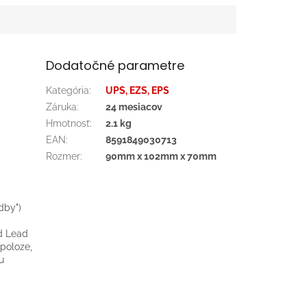
Dodatočné parametre
Kategória
:
UPS, EZS, EPS
Záruka
:
24 mesiacov
Hmotnosť
:
2.1 kg
EAN
:
8591849030713
Rozmer
:
90mm x 102mm x 70mm
dby")
d Lead
 poloze,
u