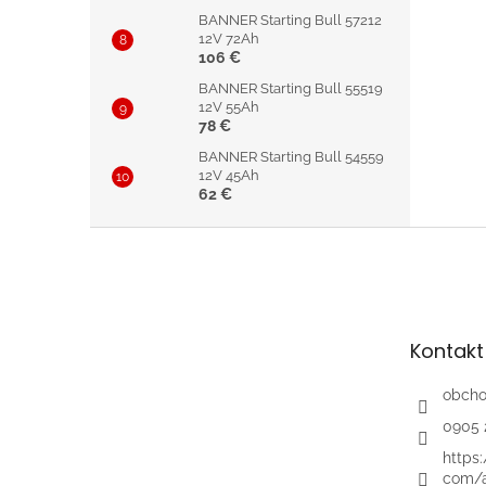
BANNER Starting Bull 57212
12V 72Ah
106 €
BANNER Starting Bull 55519
12V 55Ah
78 €
BANNER Starting Bull 54559
12V 45Ah
62 €
Z
á
p
ä
t
Kontakt
i
e
obch
0905 
https
com/a