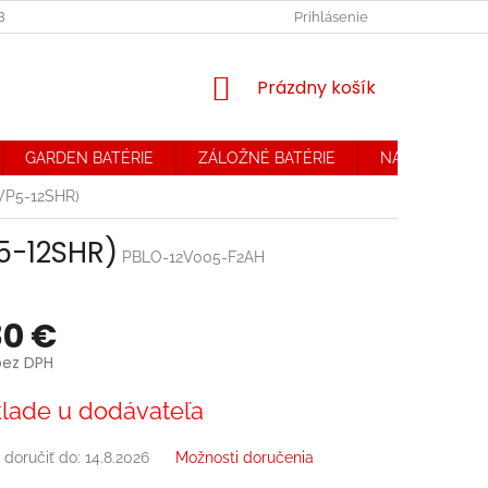
OBCHODNÉ PODMIENKY. REKLAMAČNÝ PORIADOK
Prihlásenie
OCHRANA OSOB
NÁKUPNÝ
Prázdny košík
KOŠÍK
GARDEN BATÉRIE
ZÁLOŽNÉ BATÉRIE
NABÍJAČKY
(WP5-12SHR)
5-12SHR)
PBLO-12V005-F2AH
80 €
bez DPH
ová
lade u dodávateľa
doručiť do:
14.8.2026
Možnosti doručenia