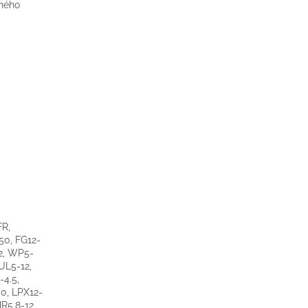
lného
R,
0, FG12-
2, WP5-
UL5-12,
4.5,
.0, LPX12-
R5.8-12,