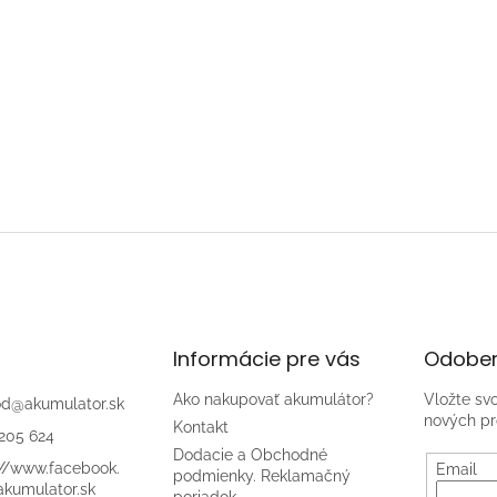
Informácie pre vás
Odober
Ako nakupovať akumulátor?
Vložte sv
od
@
akumulator.sk
nových pr
Kontakt
205 624
Dodacie a Obchodné
://www.facebook.
Email
podmienky. Reklamačný
kumulator.sk