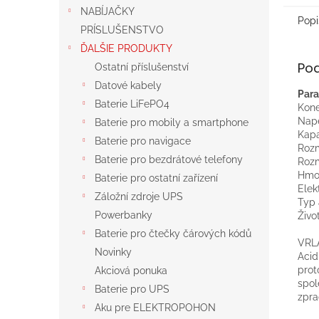
NABÍJAČKY
Popi
PRÍSLUŠENSTVO
ĎALŠIE PRODUKTY
Po
Ostatní příslušenství
Datové kabely
Para
Baterie LiFePO4
Kone
Napě
Baterie pro mobily a smartphone
Kapa
Baterie pro navigace
Rozm
Baterie pro bezdrátové telefony
Rozm
Hmot
Baterie pro ostatní zařízení
Elek
Záložní zdroje UPS
Typ 
Powerbanky
Živo
Baterie pro čtečky čárových kódů
VRLA
Novinky
Acid
prot
Akciová ponuka
spol
Baterie pro UPS
zpra
Aku pre ELEKTROPOHON