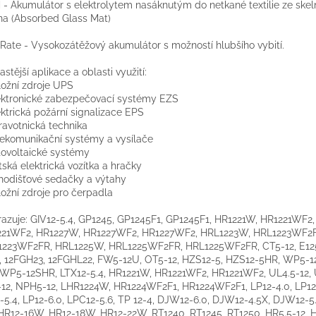
- Akumulátor s elektrolytem nasáknutým do netkané textilie ze ske
na (Absorbed Glass Mat)
Rate - Vysokozátěžový akumulátor s možností hlubšího vybití.
astější aplikace a oblasti využití:
ložní zdroje UPS
ektronické zabezpečovací systémy EZS
ektrická požární signalizace EPS
ravotnická technika
lekomunikační systémy a vysílače
tovoltaické systémy
tská elektrická vozítka a hračky
hodišťové sedačky a výtahy
ložní zdroje pro čerpadla
azuje: GIV12-5.4, GP1245, GP1245F1, GP1245F1, HR1221W, HR1221WF2,
221WF2, HR1227W, HR1227WF2, HR1227WF2, HRL1223W, HRL1223WF2F
223WF2FR, HRL1225W, HRL1225WF2FR, HRL1225WF2FR, CT5-12, E125
 12FGH23, 12FGHL22, FW5-12U, OT5-12, HZS12-5, HZS12-5HR, WP5-1
 WP5-12SHR, LTX12-5.4, HR1221W, HR1221WF2, HR1221WF2, UL4.5-12, 
12, NPH5-12, LHR1224W, HR1224WF2F1, HR1224WF2F1, LP12-4.0, LP12-
-5.4, LP12-6.0, LPC12-5.6, TP 12-4, DJW12-6.0, DJW12-4.5X, DJW12-5
 HR12-16W, HR12-18W, HR12-22W, RT1240, RT1245, RT1250, HR5.5-12, H