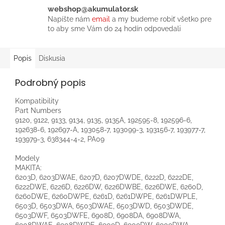
webshop@akumulator.sk
Napíšte nám
email
a my budeme robiť všetko pre
to aby sme Vám do 24 hodín odpovedali
Popis
Diskusia
Podrobný popis
Kompatibility
Part Numbers
9120, 9122, 9133, 9134, 9135, 9135A, 192595-8, 192596-6,
192638-6, 192697-A, 193058-7, 193099-3, 193156-7, 193977-7,
193979-3, 638344-4-2, PA09
Modely
MAKITA:
6203D, 6203DWAE, 6207D, 6207DWDE, 6222D, 6222DE,
6222DWE, 6226D, 6226DW, 6226DWBE, 6226DWE, 6260D,
6260DWE, 6260DWPE, 6261D, 6261DWPE, 6261DWPLE,
6503D, 6503DWA, 6503DWAE, 6503DWD, 6503DWDE,
6503DWF, 6503DWFE, 6908D, 6908DA, 6908DWA,
6908DWAE, 6908DWDE, 6909D, 6909DW, 6909DWA,