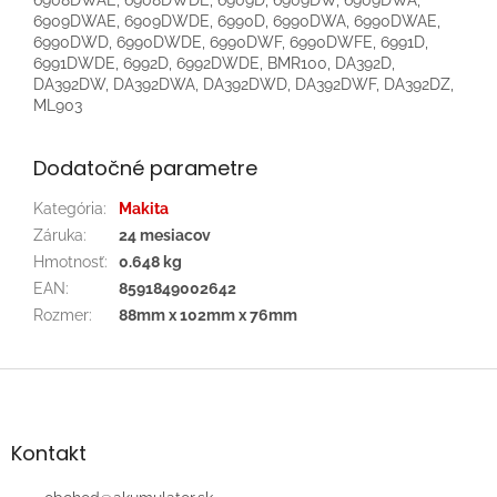
6909DWAE, 6909DWDE, 6990D, 6990DWA, 6990DWAE,
6990DWD, 6990DWDE, 6990DWF, 6990DWFE, 6991D,
6991DWDE, 6992D, 6992DWDE, BMR100, DA392D,
DA392DW, DA392DWA, DA392DWD, DA392DWF, DA392DZ,
ML903
Dodatočné parametre
Kategória
:
Makita
Záruka
:
24 mesiacov
Hmotnosť
:
0.648 kg
EAN
:
8591849002642
Rozmer
:
88mm x 102mm x 76mm
Z
á
p
ä
Kontakt
t