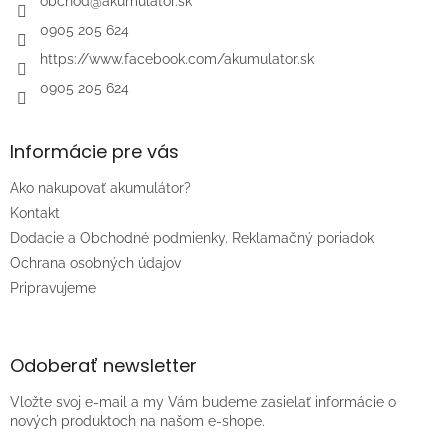
i
obchod
@
akumulator.sk
e
0905 205 624
https://www.facebook.com/akumulator.sk
0905 205 624
Informácie pre vás
Ako nakupovať akumulátor?
Kontakt
Dodacie a Obchodné podmienky. Reklamačný poriadok
Ochrana osobných údajov
Pripravujeme
Odoberať newsletter
Vložte svoj e-mail a my Vám budeme zasielať informácie o
nových produktoch na našom e-shope.