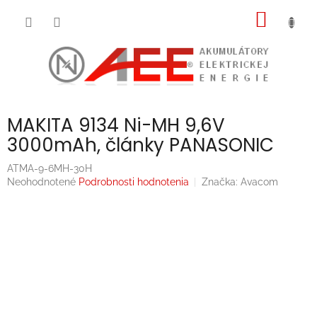
Prejsť
NÁKU
na
obsah
KOŠÍK
MAKITA 9134 Ni-MH 9,6V
3000mAh, články PANASONIC
ATMA-9-6MH-30H
Priemerné
Neohodnotené
Podrobnosti hodnotenia
Značka:
Avacom
hodnotenie
produktu
je
0,0
z
5
hviezdičiek.