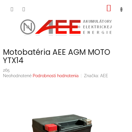
Prejsť
NÁKU
na
obsah
KOŠÍK
Motobatéria AEE AGM MOTO
YTX14
265
Priemerné
Neohodnotené
Podrobnosti hodnotenia
Značka:
AEE
hodnotenie
produktu
je
0,0
z
5
hviezdičiek.