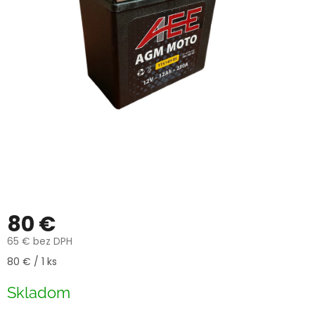
80 €
65 € bez DPH
Jednotková
80 € / 1 ks
cena:
Skladom