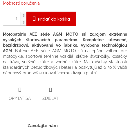
Možnosti doručenia
Pridať do košíka
Motobatérie AEE série AGM MOTO sú zdrojom extrémne
vysokých štartovacích parametrov. Kompletne utesnené,
bezúdržbové, aktivované vo fabrike, vyrobené technológiou
AGM.
Batérie AEE série AGM MOTO sú najlepšou voľbou pre
motocykle, športové terénne vozidlá, skútre, štvorkolky, kosačky
na trávu, snežné skútre a vodné skútre. Majú všetky vlastnosti
štandardných bezúdržbových batérií a poskytujú až o 30 % väčší
nábehový prúd vďaka inovatívnemu dizajnu platní.
OPÝTAŤ SA
ZDIEĽAŤ
Zavolajte nám