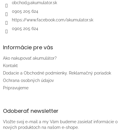
i
obchod
@
akumulator.sk
e
0905 205 624
https://www.facebook.com/akumulator.sk
0905 205 624
Informácie pre vás
Ako nakupovať akumulátor?
Kontakt
Dodacie a Obchodné podmienky. Reklamačný poriadok
Ochrana osobných údajov
Pripravujeme
Odoberať newsletter
Vložte svoj e-mail a my Vám budeme zasielať informácie o
nových produktoch na našom e-shope.