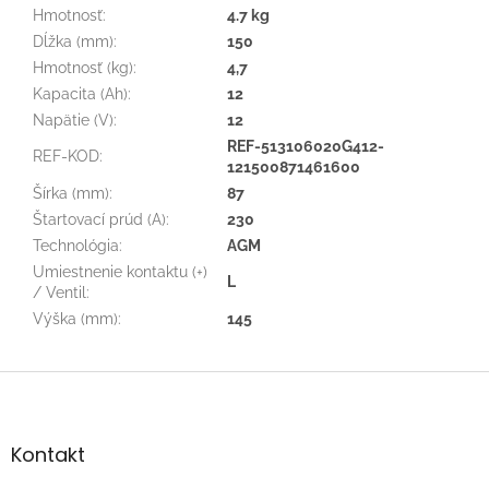
Hmotnosť
:
4.7 kg
Dĺžka (mm)
:
150
Hmotnosť (kg)
:
4,7
Kapacita (Ah)
:
12
Napätie (V)
:
12
REF-513106020G412-
REF-KOD
:
121500871461600
Šírka (mm)
:
87
Štartovací prúd (A)
:
230
Technológia
:
AGM
Umiestnenie kontaktu (+)
L
/ Ventil
:
Výška (mm)
:
145
Z
á
p
ä
Kontakt
t