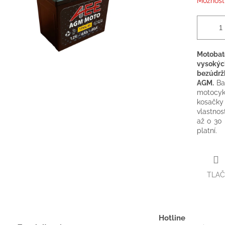
Možnosti
Motobat
vysokýc
bezúdržb
AGM.
Bat
motocyk
kosačky 
vlastnos
až o 30
platní.
TLAČ
Hotline