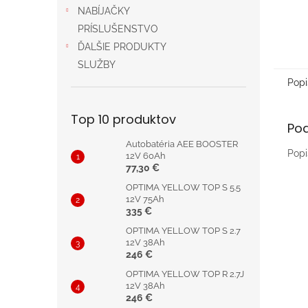
NABÍJAČKY
PRÍSLUŠENSTVO
ĎALŠIE PRODUKTY
SLUŽBY
Popi
Top 10 produktov
Po
Autobatéria AEE BOOSTER
Popi
12V 60Ah
77,30 €
OPTIMA YELLOW TOP S 5.5
12V 75Ah
335 €
OPTIMA YELLOW TOP S 2.7
12V 38Ah
246 €
OPTIMA YELLOW TOP R 2.7J
12V 38Ah
246 €