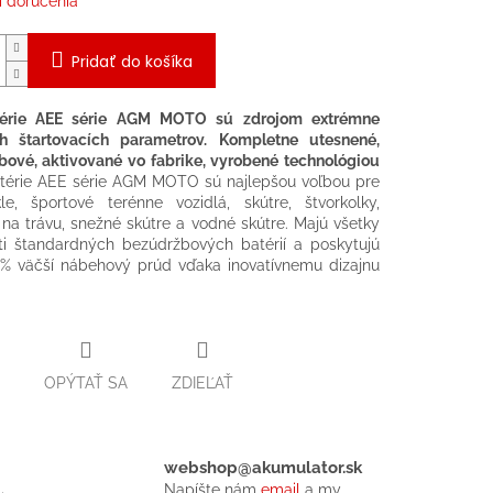
 doručenia
Pridať do košíka
érie AEE série AGM MOTO sú zdrojom extrémne
h štartovacích parametrov. Kompletne utesnené,
ové, aktivované vo fabrike, vyrobené technológiou
érie AEE série AGM MOTO sú najlepšou voľbou pre
le, športové terénne vozidlá, skútre, štvorkolky,
na trávu, snežné skútre a vodné skútre. Majú všetky
ti štandardných bezúdržbových batérií a poskytujú
 % väčší nábehový prúd vďaka inovatívnemu dizajnu
OPÝTAŤ SA
ZDIEĽAŤ
webshop@akumulator.sk
Napíšte nám
email
a my