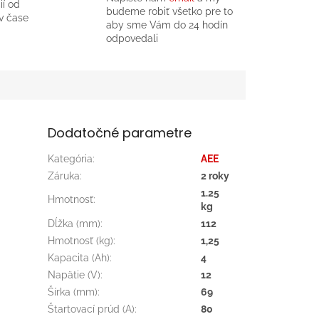
ií od
budeme robiť všetko pre to
v čase
aby sme Vám do 24 hodín
odpovedali
Dodatočné parametre
Kategória
:
AEE
Záruka
:
2 roky
1.25
Hmotnosť
:
kg
Dĺžka (mm)
:
112
Hmotnosť (kg)
:
1,25
Kapacita (Ah)
:
4
Napätie (V)
:
12
Šírka (mm)
:
69
Štartovací prúd (A)
:
80