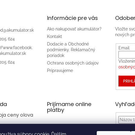
Informácie pre vás
Odober
Ako nakupovať akumulátor?
Vložte sv
od
@
akumulator.sk
nových pr
Kontakt
205 624
Dodacie a Obchodné
://www.facebook.
Email
podmienky. Reklamačný
kumulator.sk
poriadok
Vložení
205 624
Ochrana osobných údajov
osobnýc
Pripravujeme
PRIHL
da
Prijímame online
Vyhľad
platby
oja ceny olova
oužíva súbory cookie. Ďalším