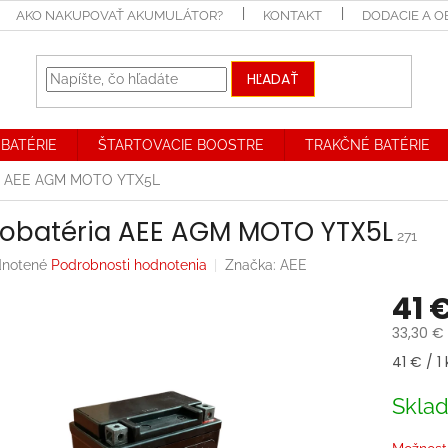
AKO NAKUPOVAŤ AKUMULÁTOR?
KONTAKT
DODACIE A 
HĽADAŤ
BATÉRIE
ŠTARTOVACIE BOOSTRE
TRAKČNÉ BATÉRIE
ia AEE AGM MOTO YTX5L
obatéria AEE AGM MOTO YTX5L
271
rné
notené
Podrobnosti hodnotenia
Značka:
AEE
enie
41 
tu
33,30 €
Jednotk
41 € / 1 
cena:
iek.
Skla