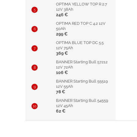
OPTIMA YELLOW TOP R 2.7
12V 38Ah
246 €
OPTIMA RED TOP C 4.2 12V
50Ah
299 €
OPTIMA BLUE TOP DC 5.5
12V 75Ah
369 €
BANNER Starting Bull 57212
12V 72Ah
106 €
BANNER Starting Bull 55519
12V 55Ah
78 €
BANNER Starting Bull 54559
12V 45Ah
62 €
Z
á
p