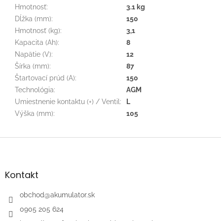
Hmotnosť
:
3.1 kg
Dĺžka (mm)
:
150
Hmotnosť (kg)
:
3,1
Kapacita (Ah)
:
8
Napätie (V)
:
12
Šírka (mm)
:
87
Štartovací prúd (A)
:
150
Technológia
:
AGM
Umiestnenie kontaktu (+) / Ventil
:
L
Výška (mm)
:
105
Z
á
p
ä
Kontakt
t
i
obchod
@
akumulator.sk
e
0905 205 624