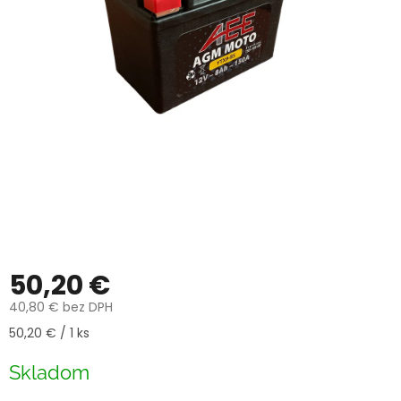
50,20 €
40,80 € bez DPH
Jednotková
50,20 € / 1 ks
cena:
Skladom