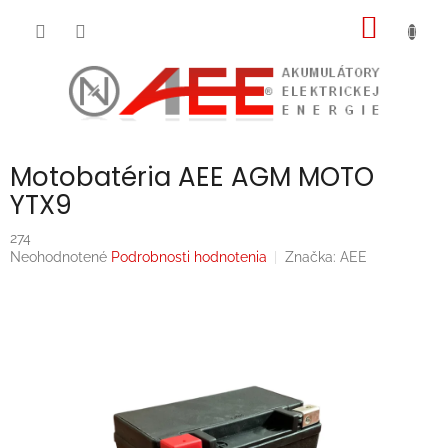
Prejsť
NÁKU
na
obsah
KOŠÍK
Motobatéria AEE AGM MOTO
YTX9
274
Priemerné
Neohodnotené
Podrobnosti hodnotenia
Značka:
AEE
hodnotenie
produktu
je
0,0
z
5
hviezdičiek.