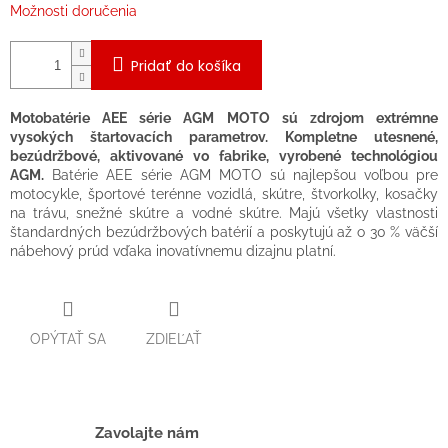
Možnosti doručenia
Pridať do košíka
Motobatérie AEE série AGM MOTO sú zdrojom extrémne
vysokých štartovacích parametrov. Kompletne utesnené,
bezúdržbové, aktivované vo fabrike, vyrobené technológiou
AGM.
Batérie AEE série AGM MOTO sú najlepšou voľbou pre
motocykle, športové terénne vozidlá, skútre, štvorkolky, kosačky
na trávu, snežné skútre a vodné skútre. Majú všetky vlastnosti
štandardných bezúdržbových batérií a poskytujú až o 30 % väčší
nábehový prúd vďaka inovatívnemu dizajnu platní.
OPÝTAŤ SA
ZDIEĽAŤ
Zavolajte nám