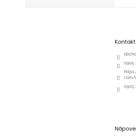
Z
á
p
ä
t
Kontakt
i
e
obch
0905 
https
com/a
0905 
Nápove