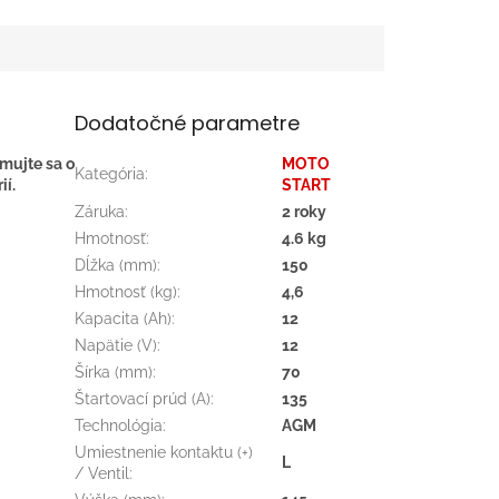
Dodatočné parametre
rmujte sa o
MOTO
Kategória
:
ií.
START
Záruka
:
2 roky
Hmotnosť
:
4.6 kg
Dĺžka (mm)
:
150
Hmotnosť (kg)
:
4,6
Kapacita (Ah)
:
12
Napätie (V)
:
12
Šírka (mm)
:
70
Štartovací prúd (A)
:
135
Technológia
:
AGM
Umiestnenie kontaktu (+)
L
/ Ventil
: