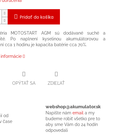
 doručenia
Pridať do košíka
téria MOTOSTART AGM sú dodávané suché a
ité. Po naplnení kyselinou akumulátorovou a
í cca 1 hodinu je kapacita batérie cca 70%.
 informácie
OPÝTAŤ SA
ZDIEĽAŤ
webshop@akumulator.sk
Napíšte nám
email
a my
ií od
budeme robiť všetko pre to
v čase
aby sme Vám do 24 hodín
odpovedali