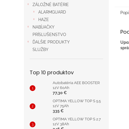
ZÁLOŽNÉ BATÉRIE
ALARMGUARD
Popi
HAZE
NABÍJAČKY
Po
PRÍSLUŠENSTVO
ĎALŠIE PRODUKTY
Upoz
sprá
SLUŽBY
Top 10 produktov
Autobatéria AEE BOOSTER
12V 60Ah
77,30 €
OPTIMA YELLOW TOP S 5.5
12V 75Ah
335 €
OPTIMA YELLOW TOP S 2.7
12V 38Ah