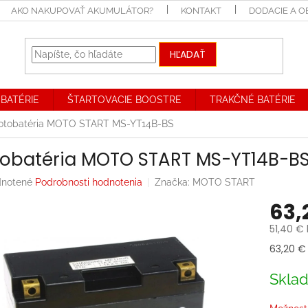
AKO NAKUPOVAŤ AKUMULÁTOR?
KONTAKT
DODACIE A 
HĽADAŤ
BATÉRIE
ŠTARTOVACIE BOOSTRE
TRAKČNÉ BATÉRIE
otobatéria MOTO START MS-YT14B-BS
obatéria MOTO START MS-YT14B-B
rné
notené
Podrobnosti hodnotenia
Značka:
MOTO START
enie
63,
tu
51,40 €
Jednotk
63,20 € 
cena:
iek.
Skla