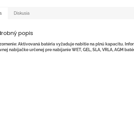
s
Diskusia
drobný popis
ornenie: Aktivovaná batéria vyžaduje nabitie na plnú kapacitu. Info
vnej nabíjačke určenej pre nabíjanie WET, GEL, SLA, VRLA, AGM batér