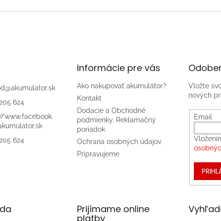
Informácie pre vás
Odober
Ako nakupovať akumulátor?
Vložte sv
od
@
akumulator.sk
nových pr
Kontakt
205 624
Dodacie a Obchodné
://www.facebook.
Email
podmienky. Reklamačný
kumulator.sk
poriadok
Vložení
205 624
Ochrana osobných údajov
osobnýc
Pripravujeme
PRIHL
da
Prijímame online
Vyhľad
platby