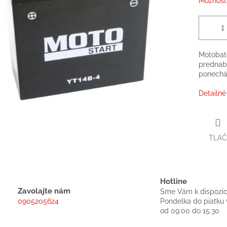
Možnosti
Motoba
prednab
ponechán
Detailné
TLAČ
Hotline
Zavolajte nám
Sme Vám k dispozíc
0905205624
Pondelka do piatku 
od 09:00 do 15:30