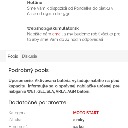
Hotline
Sme Vám k dispozícií od Pondelka do piatku v
čase od 09:00 do 15:30
webshop@akumulator.sk
Napíšte nám
email
a my budeme robiť všetko pre
to aby sme Vám do 24 hodín odpovedali
Popis
Diskusia
Podrobný popis
Upozornenie: Aktivovaná batéria vyžaduje nabitie na plnú
kapacitu. Informujte sa o správnej nabíjačke určenej pre
nabíjanie WET, GEL, SLA, VRLA, AGM batérií.
Dodatočné parametre
Kategória
:
MOTO START
Záruka
:
2 roky
Hmotnosť
:
1.1 kg