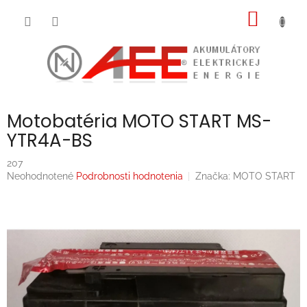
Prejsť
NÁKU
na
obsah
KOŠÍK
Motobatéria MOTO START MS-
YTR4A-BS
207
Priemerné
Neohodnotené
Podrobnosti hodnotenia
Značka:
MOTO START
hodnotenie
produktu
je
0,0
z
5
hviezdičiek.