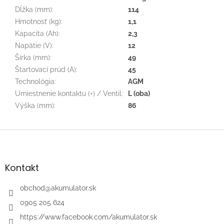
Dĺžka (mm)
:
114
Hmotnosť (kg)
:
1,1
Kapacita (Ah)
:
2,3
Napätie (V)
:
12
Šírka (mm)
:
49
Štartovací prúd (A)
:
45
Technológia
:
AGM
Umiestnenie kontaktu (+) / Ventil
:
L (oba)
Výška (mm)
:
86
Z
á
p
ä
Kontakt
t
i
obchod
@
akumulator.sk
e
0905 205 624
https://www.facebook.com/akumulator.sk