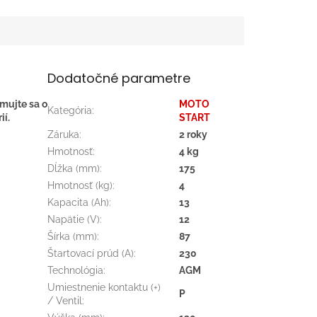
Dodatočné parametre
rmujte sa o
MOTO
Kategória
:
ií.
START
Záruka
:
2 roky
Hmotnosť
:
4 kg
Dĺžka (mm)
:
175
Hmotnosť (kg)
:
4
Kapacita (Ah)
:
13
Napätie (V)
:
12
Šírka (mm)
:
87
Štartovací prúd (A)
:
230
Technológia
:
AGM
Umiestnenie kontaktu (+)
P
/ Ventil
: