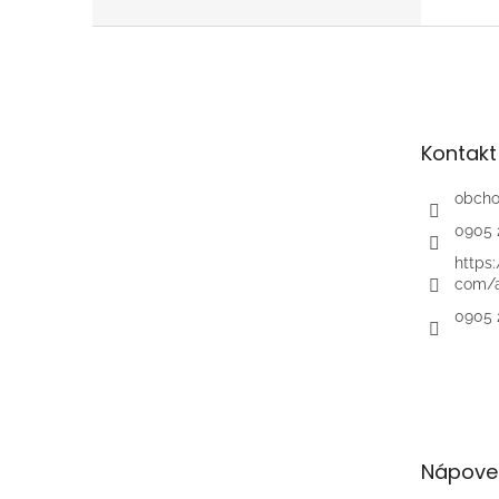
Z
á
p
ä
t
Kontakt
i
e
obch
0905 
https
com/a
0905 
Nápove