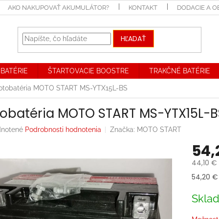
AKO NAKUPOVAŤ AKUMULÁTOR?
KONTAKT
DODACIE A 
HĽADAŤ
BATÉRIE
ŠTARTOVACIE BOOSTRE
TRAKČNÉ BATÉRIE
otobatéria MOTO START MS-YTX15L-BS
obatéria MOTO START MS-YTX15L-B
rné
notené
Podrobnosti hodnotenia
Značka:
MOTO START
enie
54,
tu
44,10 €
Jednotk
54,20 € 
cena:
iek.
Skla