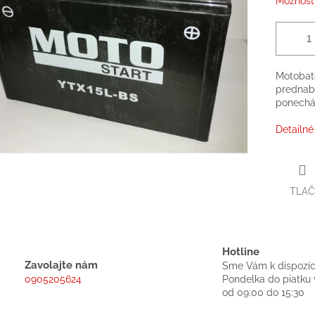
Možnosti
Motoba
prednab
ponechán
Detailné
TLAČ
Hotline
Zavolajte nám
Sme Vám k dispozíc
0905205624
Pondelka do piatku 
od 09:00 do 15:30