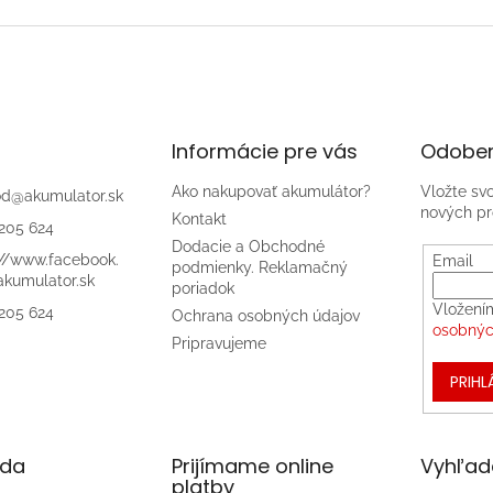
Informácie pre vás
Odober
Ako nakupovať akumulátor?
Vložte sv
od
@
akumulator.sk
nových pr
Kontakt
205 624
Dodacie a Obchodné
://www.facebook.
Email
podmienky. Reklamačný
kumulator.sk
poriadok
Vložení
205 624
Ochrana osobných údajov
osobnýc
Pripravujeme
PRIHL
da
Prijímame online
Vyhľad
platby