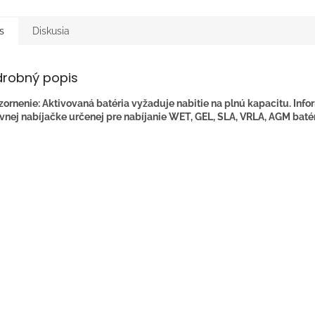
s
Diskusia
drobný popis
ornenie: Aktivovaná batéria vyžaduje nabitie na plnú kapacitu. Info
vnej nabíjačke určenej pre nabíjanie WET, GEL, SLA, VRLA, AGM batér