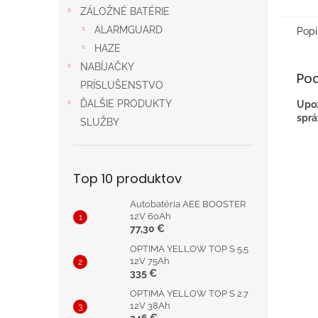
ZÁLOŽNÉ BATÉRIE
ALARMGUARD
Popi
HAZE
NABÍJAČKY
Po
PRÍSLUŠENSTVO
ĎALŠIE PRODUKTY
Upoz
sprá
SLUŽBY
Top 10 produktov
Autobatéria AEE BOOSTER
12V 60Ah
77,30 €
OPTIMA YELLOW TOP S 5.5
12V 75Ah
335 €
OPTIMA YELLOW TOP S 2.7
12V 38Ah