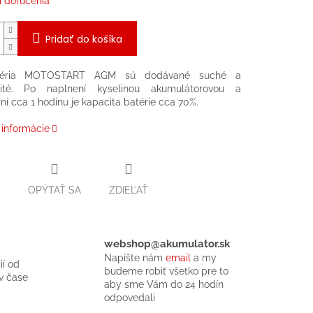
 doručenia
Pridať do košíka
téria MOTOSTART AGM sú dodávané suché a
ité. Po naplnení kyselinou akumulátorovou a
í cca 1 hodinu je kapacita batérie cca 70%.
 informácie
OPÝTAŤ SA
ZDIEĽAŤ
webshop@akumulator.sk
Napíšte nám
email
a my
ií od
budeme robiť všetko pre to
v čase
aby sme Vám do 24 hodín
odpovedali