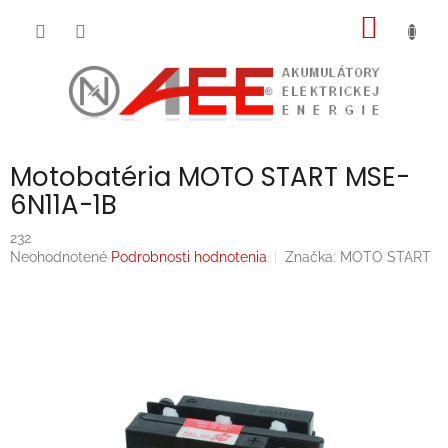
Prejsť
NÁKU
na
obsah
KOŠÍK
Motobatéria MOTO START MSE-
6N11A-1B
232
Priemerné
Neohodnotené
Podrobnosti hodnotenia
Značka:
MOTO START
hodnotenie
produktu
je
0,0
z
5
hviezdičiek.