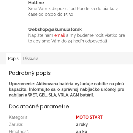
Hotline
Sme Vám k dispozícií od Pondelka do piatku v
čase od 09:00 do 15:30
webshop@akumulator.sk
Napíšte nám
email
a my budeme robiť všetko pre
to aby sme Vám do 24 hodín odpovedali
Popis
Diskusia
Podrobný popis
Upozornenie: Aktivovaná batéria vyžaduje nabitie na plnú
kapacitu. Informujte sa o správnej nabíjačke určenej pre
nabíjanie WET, GEL, SLA, VRLA, AGM batérií.
Dodatočné parametre
Kategória
:
MOTO START
Záruka
:
2 roky
Hmotnosť
:
2.1 kg