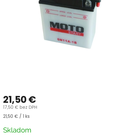
21,50 €
17,50 € bez DPH
Jednotková
21,50 € / 1 ks
cena:
Skladom