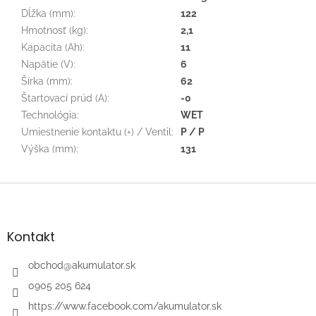
Dĺžka (mm)
:
122
Hmotnosť (kg)
:
2,1
Kapacita (Ah)
:
11
Napätie (V)
:
6
Šírka (mm)
:
62
Štartovací prúd (A)
:
-0
Technológia
:
WET
Umiestnenie kontaktu (+) / Ventil
:
P / P
Výška (mm)
:
131
Z
á
p
ä
Kontakt
t
i
obchod
@
akumulator.sk
e
0905 205 624
https://www.facebook.com/akumulator.sk